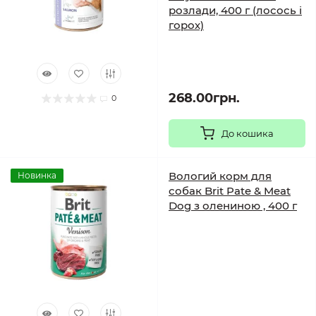
розлади, 400 г (лосось і
горох)
268.00грн.
0
До кошика
Вологий корм для
Новинка
собак Brit Pate & Meat
Dog з олениною , 400 г