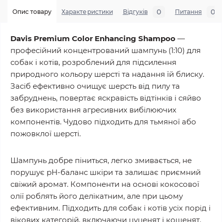
0
0
Опис товару
Характеристики
Відгуків
Питання
Davis Premium Color Enhancing Shampoo
—
професійний концентрований шампунь (1:10) для
собак і котів, розроблений для підсилення
природного кольору шерсті та надання їй блиску.
Засіб ефективно очищує шерсть від пилу та
забруднень, повертає яскравість відтінків і сяйво
без використання агресивних вибілюючих
компонентів. Чудово підходить для тьмяної або
пожовклої шерсті.
Шампунь добре піниться, легко змивається, не
порушує pH-баланс шкіри та залишає приємний
свіжий аромат. Компоненти на основі кокосової
олії роблять його делікатним, але при цьому
ефективним. Підходить для собак і котів усіх порід і
вікових категорій, включаючи цуценят і кошенят.