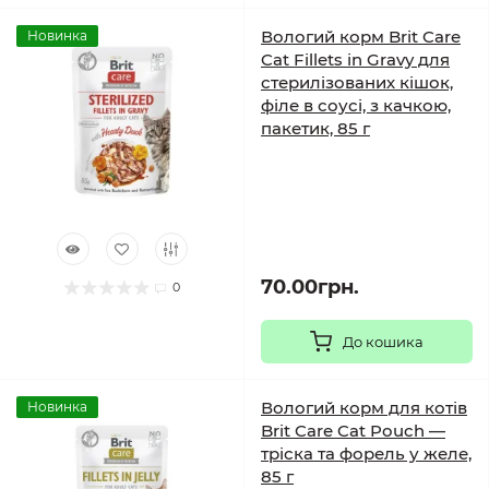
Вологий корм Brit Care
Новинка
Cat Fillets in Gravy для
стерилізованих кішок,
філе в соусі, з качкою,
пакетик, 85 г
70.00грн.
0
До кошика
Вологий корм для котів
Новинка
Brit Care Cat Pouch —
тріска та форель у желе,
85 г