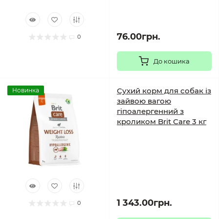
76.00грн.
0
До кошика
Сухий корм для собак із
Новинка
зайвою вагою
гіпоалергенний з
кроликом Brit Care 3 кг
1 343.00грн.
0