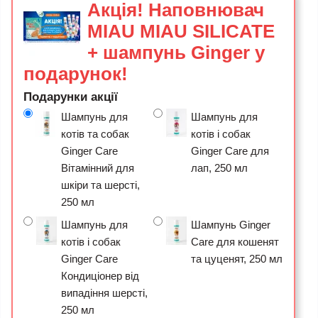
Акція! Наповнювач
MIAU MIAU SILICATE
+ шампунь Ginger у
подарунок!
Подарунки акції
Шампунь для
Шампунь для
котів та собак
котів і собак
Ginger Care
Ginger Care для
Вітамінний для
лап, 250 мл
шкіри та шерсті,
250 мл
Шампунь для
Шампунь Ginger
котів і собак
Care для кошенят
Ginger Care
та цуценят, 250 мл
Кондиціонер від
випадіння шерсті,
250 мл