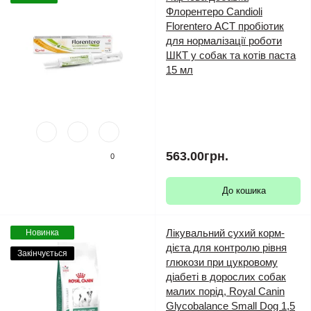
Флорентеро Candioli
Florentero АСТ пробіотик
для нормалізації роботи
ШКТ у собак та котів паста
15 мл
563.00грн.
0
До кошика
Лікувальний сухий корм-
Новинка
дієта для контролю рівня
Закінчується
глюкози при цукровому
діабеті в дорослих собак
малих порід, Royal Canin
Glycobalance Small Dog 1,5