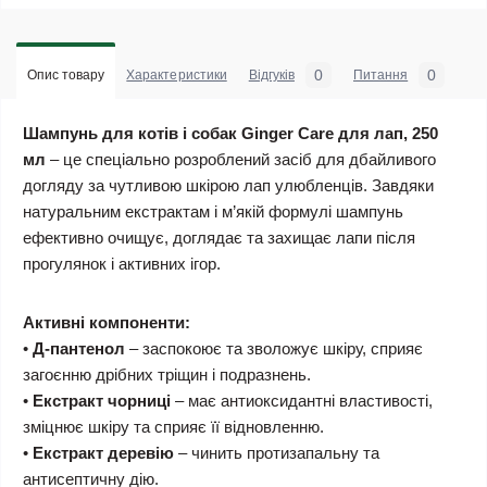
0
0
Опис товару
Характеристики
Відгуків
Питання
Шампунь для котів і собак Ginger Care для лап, 250
мл
– це спеціально розроблений засіб для дбайливого
догляду за чутливою шкірою лап улюбленців. Завдяки
натуральним екстрактам і м’якій формулі шампунь
ефективно очищує, доглядає та захищає лапи після
прогулянок і активних ігор.
Активні компоненти:
•
Д-пантенол
– заспокоює та зволожує шкіру, сприяє
загоєнню дрібних тріщин і подразнень.
•
Екстракт чорниці
– має антиоксидантні властивості,
зміцнює шкіру та сприяє її відновленню.
•
Екстракт деревію
– чинить протизапальну та
антисептичну дію.