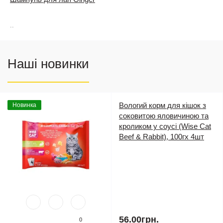
..
Наші новинки
Вологий корм для кішок з
Новинка
соковитою яловичиною та
кроликом у соусі (Wise Cat
Beef & Rabbit), 100гх 4шт
56.00грн.
0