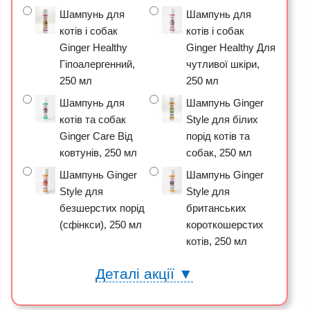
Шампунь для
Шампунь для
котів і собак
котів і собак
Ginger Healthy
Ginger Healthy Для
Гіпоалергенний,
чутливої шкіри,
250 мл
250 мл
Шампунь для
Шампунь Ginger
котів та собак
Style для білих
Ginger Care Від
порід котів та
ковтунів, 250 мл
собак, 250 мл
Шампунь Ginger
Шампунь Ginger
Style для
Style для
безшерстих порід
британських
(сфінкси), 250 мл
короткошерстих
котів, 250 мл
Деталі акції ▼