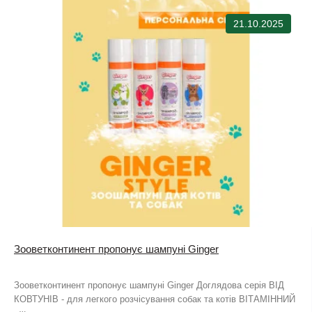
21.10.2025
Зооветконтинент пропонує шампуні Ginger
Зооветконтинент пропонує шампуні Ginger Доглядова серія ВІД
КОВТУНІВ - для легкого розчісування собак та котів ВІТАМІННИЙ