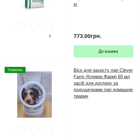
кг
773.00грн.
0
До кошика
Віск для захисту лап Clever
Новинка
Farm (Клевер Фарм) 65 мл
засіб для догляду за
подушечками лап домашніх
тварин