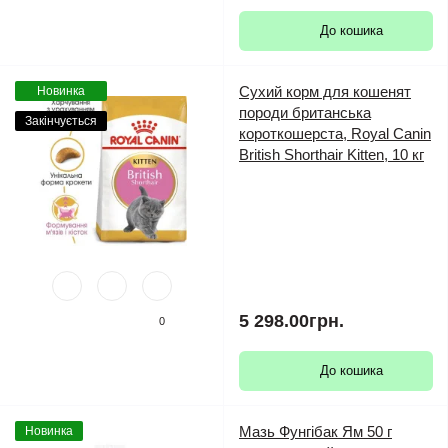
До кошика
Сухий корм для кошенят
Новинка
породи британська
Закінчується
короткошерста, Royal Canin
British Shorthair Kitten, 10 кг
5 298.00грн.
0
До кошика
Мазь Фунгібак Ям 50 г
Новинка