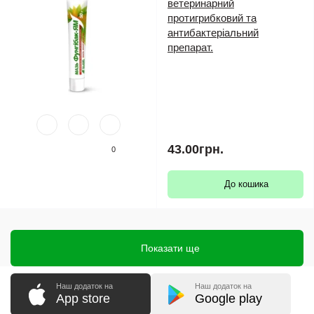
ветеринарний
протигрибковий та
антибактеріальний
препарат.
43.00грн.
0
До кошика
Показати ще
Наш додаток на
Наш додаток на
App store
Google play