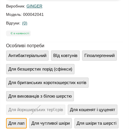
Виробник:
GINGER
Модель:
000042041
Відгуки:
(0)
Є в наявності
Особливі потреби
Антибактеріальний
ВІд ковтунів
Гіпоалергенний
Для безшерстих порід (сфінкси)
Для британських короткошерстих котів
Для вихованців з білою шерстю
Для йоркширських тер\'єрів
Для кошенят і цуценят
Для лап
Для чутливої шкіри
Для шкіри та шерсті