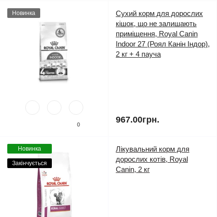
Сухий корм для дорослих
Новинка
кішок, що не залишають
приміщення, Royal Canin
Indoor 27 (Роял Канін Індор),
2 кг + 4 пауча
967.00грн.
0
Лікувальний корм для
Новинка
дорослих котів, Royal
Закінчується
Canin, 2 кг