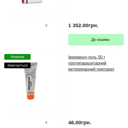
1 352.00грн.
0
До кошика
Івермікол-гель 50 г
Новинка
протипаразитарний
Закінчується
ветеринарний препарат
46.00грн.
0