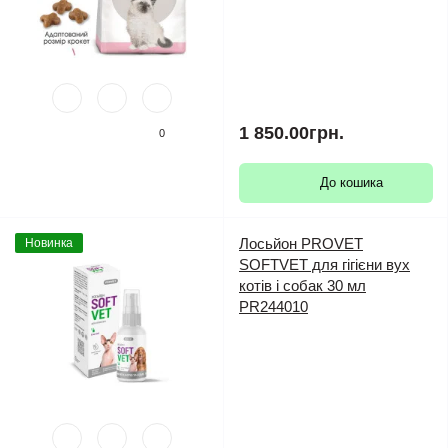
1 850.00грн.
0
До кошика
Лосьйон PROVET
Новинка
SOFTVET для гігієни вух
котів і собак 30 мл
PR244010