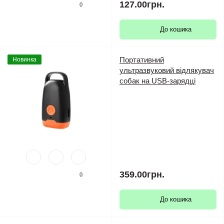
127.00грн.
0
До кошика
Портативний
Новинка
ультразвуковий відлякувач
собак на USB-зарядці
359.00грн.
0
До кошика