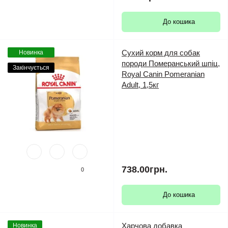
До кошика
Сухий корм для собак
Новинка
породи Померанський шпіц,
Закінчується
Royal Canin Pomeranian
Adult, 1,5кг
738.00грн.
0
До кошика
Харчова добавка
Новинка