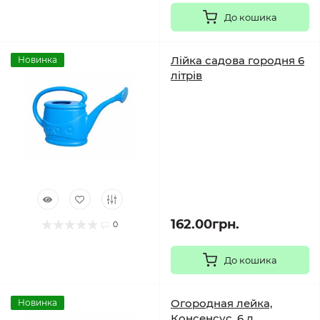
До кошика
Лійка садова городня 6
Новинка
літрів
162.00грн.
0
До кошика
Огородная лейка,
Новинка
Консенсус, 6 л