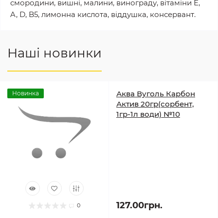
смородини, вишні, малини, винограду, вітаміни E,
A, D, B5, лимонна кислота, віддушка, консервант.
Наші новинки
Аква Вуголь Карбон
Новинка
Актив 20гр(сорбент,
1гр-1л води) №10
127.00грн.
0