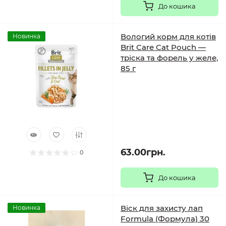
До кошика
Вологий корм для котів
Новинка
Brit Care Cat Pouch —
тріска та форель у желе,
85 г
63.00грн.
0
До кошика
Віск для захисту лап
Новинка
Formula (Формула) 30