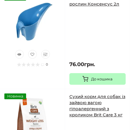
рослин Консенсус 2л
76.00грн.
0
До кошика
Сухий корм для собак із
Новинка
зайвою вагою
гіпоалергенний з
кроликом Brit Care 3 кг