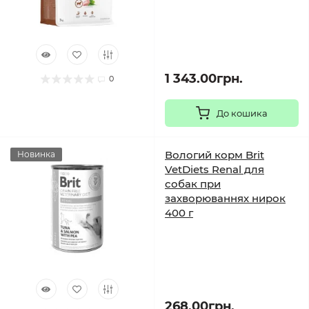
1 343.00грн.
0
До кошика
Вологий корм Brit
Новинка
VetDiets Renal для
собак при
захворюваннях нирок
400 г
268.00грн.