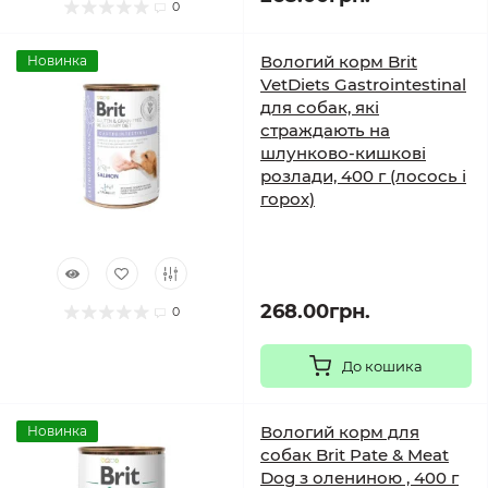
0
Вологий корм Brit
Новинка
VetDiets Gastrointestinal
для собак, які
страждають на
шлунково-кишкові
розлади, 400 г (лосось і
горох)
268.00грн.
0
До кошика
Вологий корм для
Новинка
собак Brit Pate & Meat
Dog з олениною , 400 г