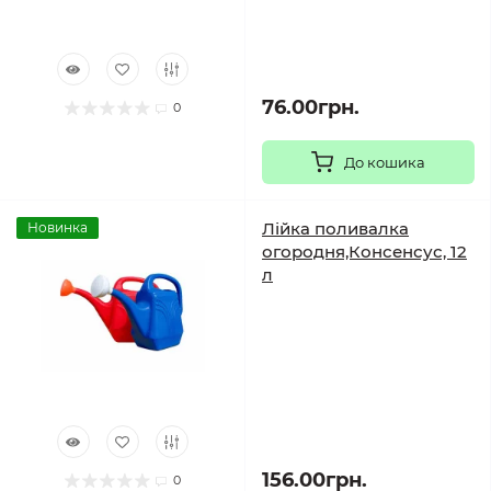
76.00грн.
0
До кошика
Лійка поливалка
Новинка
огородня,Консенсус, 12
л
156.00грн.
0