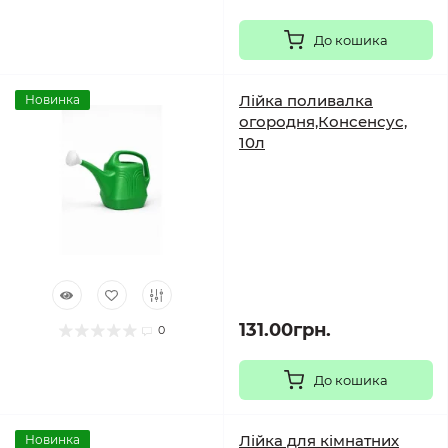
До кошика
Лійка поливалка
Новинка
огородня,Консенсус,
10л
131.00грн.
0
До кошика
Лійка для кімнатних
Новинка