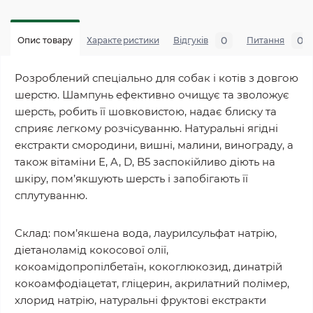
0
0
Опис товару
Характеристики
Відгуків
Питання
Розроблений спеціально для собак і котів з довгою
шерстю. Шампунь ефективно очищує та зволожує
шерсть, робить її шовковистою, надає блиску та
сприяє легкому розчісуванню. Натуральні ягідні
екстракти смородини, вишні, малини, винограду, а
також вітаміни E, A, D, B5 заспокійливо діють на
шкіру, пом’якшують шерсть і запобігають її
сплутуванню.
Склад: пом’якшена вода, лаурилсульфат натрію,
діетаноламід кокосової олії,
кокоамідопропілбетаїн, кокоглюкозид, динатрій
кокоамфодіацетат, гліцерин, акрилатний полімер,
хлорид натрію, натуральні фруктові екстракти