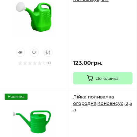
123.00грн.
0
До кошика
Лійка поливалка
Новинка
огородня,Консенсус, 2,5
л