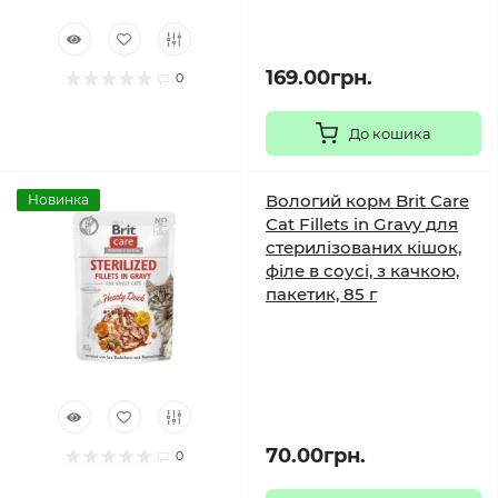
169.00грн.
0
До кошика
Вологий корм Brit Care
Новинка
Cat Fillets in Gravy для
стерилізованих кішок,
філе в соусі, з качкою,
пакетик, 85 г
70.00грн.
0