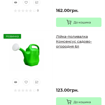
162.00грн.
0
До кошика
Лійка-поливалка
Новинка
Консенсус садово-
огородня 6л
123.00грн.
0
До кошика