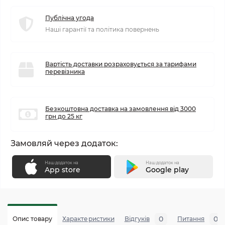
Публічна угода
Наші гарантії та політика повернень
Вартість доставки розраховується за тарифами
перевізника
Безкоштовна доставка на замовлення від 3000
грн до 25 кг
Замовляй через додаток:
Наш додаток на
Наш додаток на
App store
Google play
0
0
Опис товару
Характеристики
Відгуків
Питання