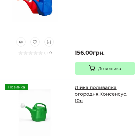
156.00грн.
0
До кошика
Лійка поливалка
Новинка
огородня,Консенсус,
10л