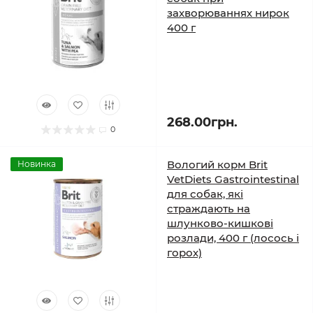
захворюваннях нирок
400 г
268.00грн.
0
Вологий корм Brit
Новинка
VetDiets Gastrointestinal
для собак, які
страждають на
шлунково-кишкові
розлади, 400 г (лосось і
горох)