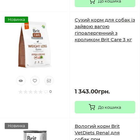
До кошика
Сухий корм для собак із
Новинка
зайвою вагою
гіпоалергенний з
кроликом Brit Care 3 кг
1 343.00грн.
0
До кошика
Вологий корм Brit
Новинка
VetDiets Renal для
собак при