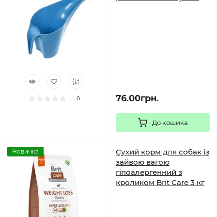
76.00грн.
0
До кошика
Сухий корм для собак із
Новинка
зайвою вагою
гіпоалергенний з
кроликом Brit Care 3 кг