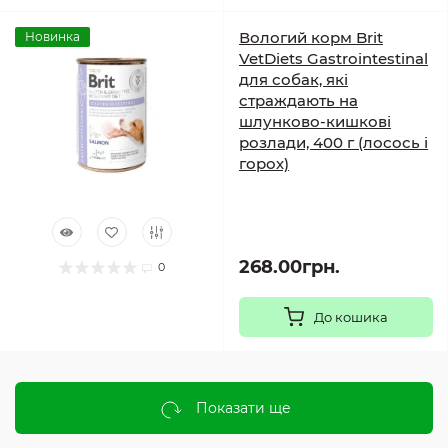
Вологий корм Brit
Новинка
VetDiets Gastrointestinal
для собак, які
страждають на
шлунково-кишкові
розлади, 400 г (лосось і
горох)
268.00грн.
0
До кошика
Показати ще