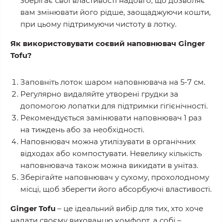
зберігає свої властивості надовго, що дозволяє
вам змінювати його рідше, заощаджуючи кошти,
при цьому підтримуючи чистоту в лотку.
Як використовувати соєвий наповнювач Ginger
Tofu?
Заповніть лоток шаром наповнювача на 5-7 см.
Регулярно видаляйте утворені грудки за
допомогою лопатки для підтримки гігієнічності.
Рекомендується замінювати наповнювач 1 раз
на тиждень або за необхідності.
Наповнювач можна утилізувати в органічних
відходах або компостувати. Невелику кількість
наповнювача також можна викидати в унітаз.
Зберігайте наповнювач у сухому, прохолодному
місці, щоб зберегти його абсорбуючі властивості.
Ginger Tofu
– це ідеальний вибір для тих, хто хоче
надати своєму вихованцю комфорт, а собі –