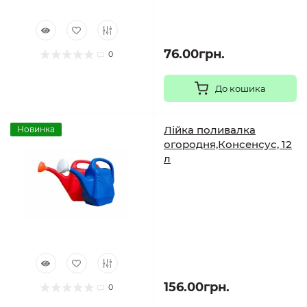
76.00грн.
0
До кошика
Лійка поливалка
Новинка
огородня,Консенсус, 12
л
156.00грн.
0