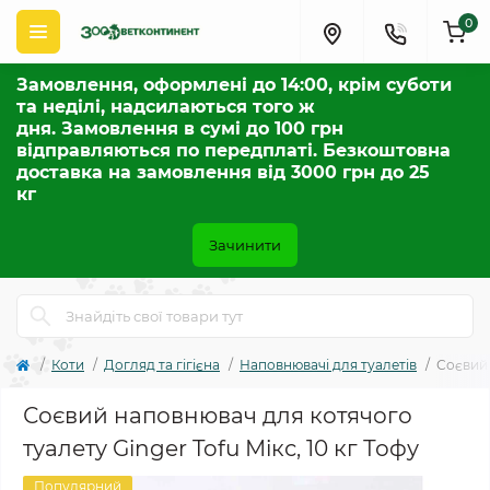
0
Замовлення, оформлені до 14:00, крім суботи
та неділі, надсилаються того ж
дня. Замовлення в сумі до 100 грн
відправляються по передплаті. Безкоштовна
доставка на замовлення від 3000 грн до 25
кг
Зачинити
Коти
Догляд та гігієна
Наповнювачі для туалетів
Соєвий 
Соєвий наповнювач для котячого
туалету Ginger Tofu Мікс, 10 кг Тофу
Популярний