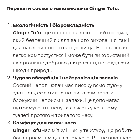
Переваги соєвого наповнювача Ginger Tofu:
Екологічність і біорозкладність
Ginger Tofu
– це повністю екологічний продукт,
який безпечний як для вашого вихованця, так і
для навколишнього середовища. Наповнювач
легко компостується і може бути використаний
як органічне добриво для рослин, не завдаючи
шкоди природі.
Чудова абсорбція і нейтралізація запахів
Соєвий наповнювач має високу всмоктуючу
здатність, ефективно поглинаючи вологу і
блокуючи неприємні запахи. Це допомагає
підтримувати гігієну та свіжість у котячому
туалеті протягом тривалого часу.
Комфорт для лапок кота
Ginger Tofu
має м’яку і ніжну текстуру, що робить
його приємним для лапок кота. Він не викликає