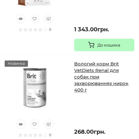
1 343.00грн.
0
До кошика
Вологий корм Brit
Новинка
VetDiets Renal для
собак при
захворюваннях нирок
400 г
268.00грн.
0