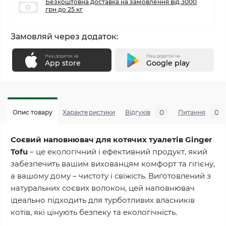
Безкоштовна доставка на замовлення від 3000
грн до 25 кг
Замовляй через додаток:
Наш додаток на
Наш додаток на
App store
Google play
0
0
Опис товару
Характеристики
Відгуків
Питання
Соєвий
наповнювач
для
котячих
туалетів
Ginger
Tofu
– це екологічний і ефективний продукт, який
забезпечить вашим вихованцям комфорт та гігієну,
а вашому дому – чистоту і свіжість. Виготовлений з
натуральних соєвих волокон, цей наповнювач
ідеально підходить для турботливих власників
котів, які цінують безпеку та екологічність.