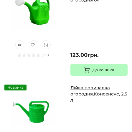
123.00грн.
0
До кошика
Лійка поливалка
Новинка
огородня,Консенсус, 2,5
л