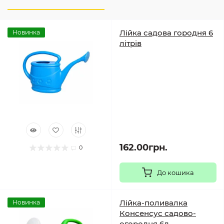
Лійка садова городня 6
Новинка
літрів
162.00грн.
0
До кошика
Лійка-поливалка
Новинка
Консенсус садово-
огородня 6л