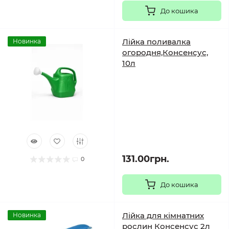
До кошика
Лійка поливалка
Новинка
огородня,Консенсус,
10л
131.00грн.
0
До кошика
Лійка для кімнатних
Новинка
рослин Консенсус 2л