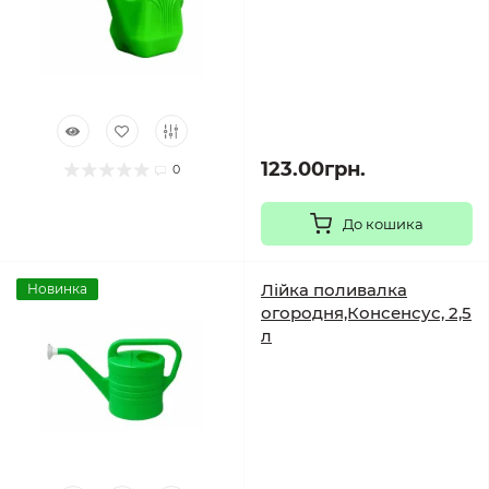
123.00грн.
0
До кошика
Лійка поливалка
Новинка
огородня,Консенсус, 2,5
л