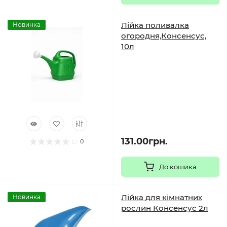
Лійка поливалка
Новинка
огородня,Консенсус,
10л
131.00грн.
0
До кошика
Лійка для кімнатних
Новинка
рослин Консенсус 2л