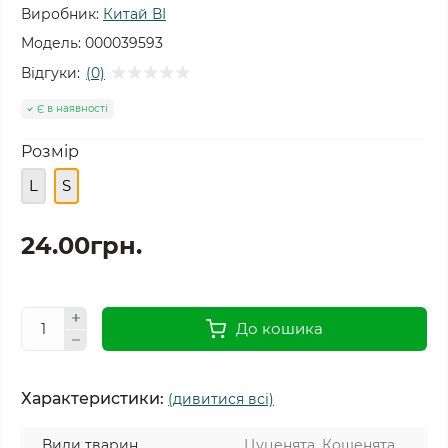
Виробник:
Китай ВІ
Модель:
000039593
Відгуки:
(0)
Є в наявності
Розмір
L
S
24.00грн.
До кошика
Характеристики:
(дивитися всі)
Види тварин
Цуценята, Кошенята