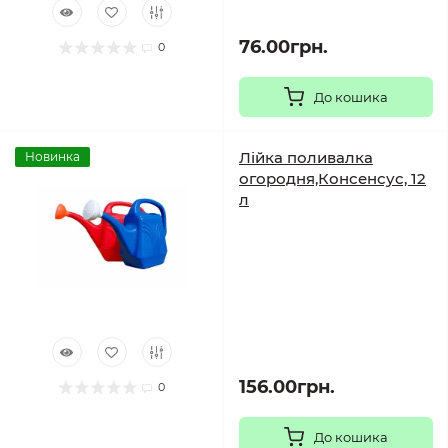
76.00грн.
0
До кошика
Лійка поливалка
Новинка
огородня,Консенсус, 12
л
156.00грн.
0
До кошика