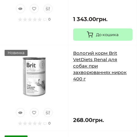
1 343.00грн.
0
До кошика
Вологий корм Brit
Новинка
VetDiets Renal для
собак при
захворюваннях нирок
400 г
268.00грн.
0