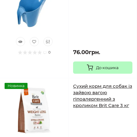
76.00грн.
0
До кошика
Сухий корм для собак із
Новинка
зайвою вагою
гіпоалергенний з
кроликом Brit Care 3 кг