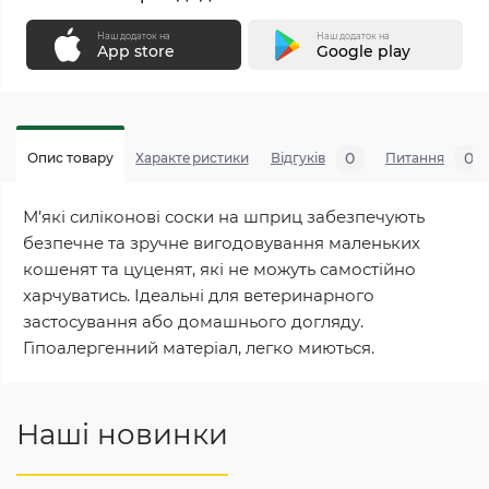
Наш додаток на
Наш додаток на
App store
Google play
0
0
Опис товару
Характеристики
Відгуків
Питання
М’які силіконові соски на шприц забезпечують
безпечне та зручне вигодовування маленьких
кошенят та цуценят, які не можуть самостійно
харчуватись. Ідеальні для ветеринарного
застосування або домашнього догляду.
Гіпоалергенний матеріал, легко миються.
Наші новинки