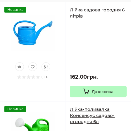
Лійка садова городня 6
Новинка
літрів
162.00грн.
0
До кошика
Лійка-поливалка
Новинка
Консенсус садово-
огородня 6л