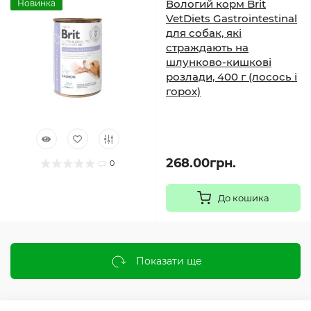
Вологий корм Brit
Новинка
VetDiets Gastrointestinal
для собак, які
страждають на
шлунково-кишкові
розлади, 400 г (лосось і
горох)
268.00грн.
0
До кошика
Показати ще