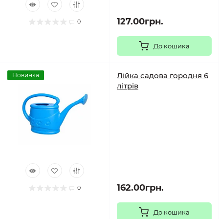
127.00грн.
0
До кошика
Лійка садова городня 6
Новинка
літрів
162.00грн.
0
До кошика