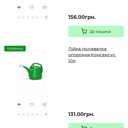
156.00грн.
0
До кошика
Лійка поливалка
Новинка
огородня,Консенсус,
10л
131.00грн.
0