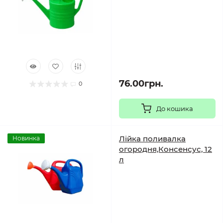
76.00грн.
0
До кошика
Лійка поливалка
Новинка
огородня,Консенсус, 12
л