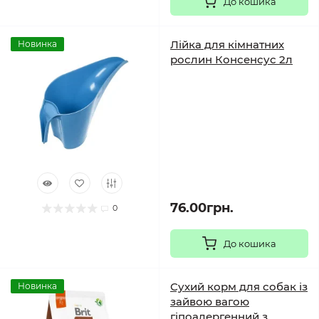
До кошика
Лійка для кімнатних
Новинка
рослин Консенсус 2л
76.00грн.
0
До кошика
Сухий корм для собак із
Новинка
зайвою вагою
гіпоалергенний з