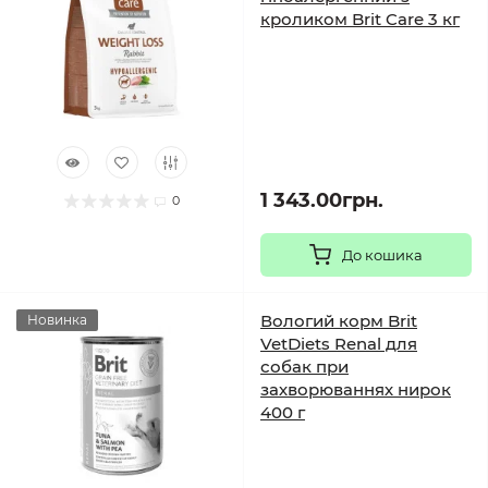
кроликом Brit Care 3 кг
1 343.00грн.
0
До кошика
Вологий корм Brit
Новинка
VetDiets Renal для
собак при
захворюваннях нирок
400 г