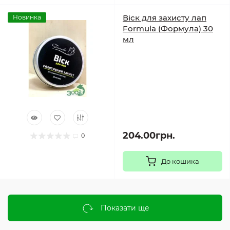
Віск для захисту лап
Новинка
Formula (Формула) 30
мл
204.00грн.
0
До кошика
Показати ще