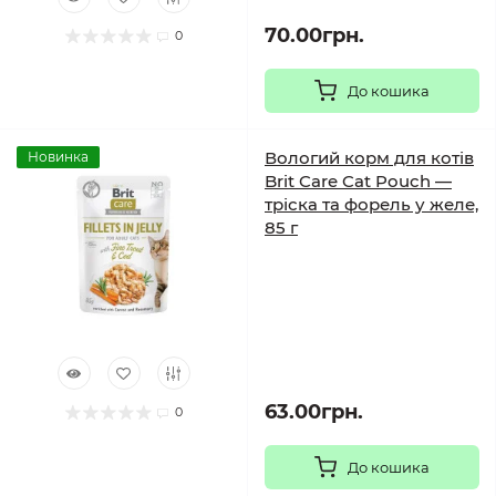
70.00грн.
0
До кошика
Вологий корм для котів
Новинка
Brit Care Cat Pouch —
тріска та форель у желе,
85 г
63.00грн.
0
До кошика