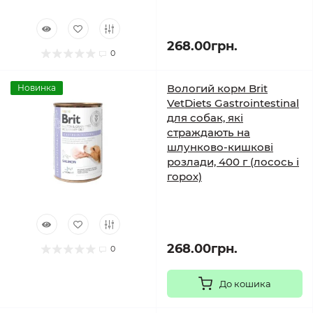
268.00грн.
0
Вологий корм Brit
Новинка
VetDiets Gastrointestinal
для собак, які
страждають на
шлунково-кишкові
розлади, 400 г (лосось і
горох)
268.00грн.
0
До кошика