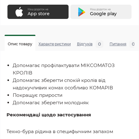
Наш додаток на
Наш додаток на
App store
Google play
0
0
Опис товару
Характеристики
Відгуків
Питання
Допомагає профілактувати МІКСОМАТОЗ
КРОЛІВ
Допомагає зберегти спокій кролів від
надокучливих комах особливо КОМАРІВ
Покращує прирости
Допомагає зберегти молодняк
Рекомендаці щодо застосування
Техно-бура рідина в специфычним запахом