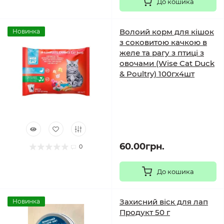
До кошика
Волоий корм для кішок
Новинка
з соковитою качкою в
желе та рагу з птиці з
овочами (Wise Cat Duck
& Poultry) 100гх4шт
60.00грн.
0
До кошика
Захисний віск для лап
Новинка
Продукт 50 г