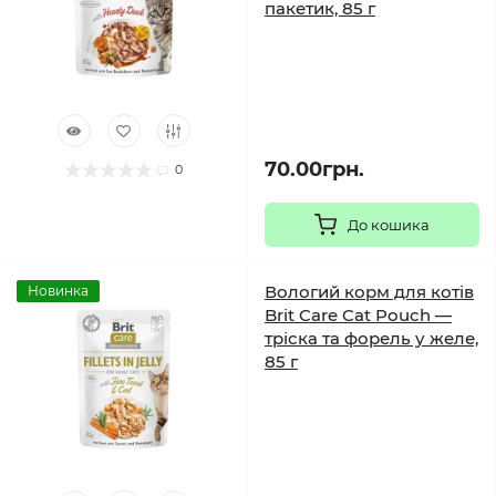
пакетик, 85 г
70.00грн.
0
До кошика
Вологий корм для котів
Новинка
Brit Care Cat Pouch —
тріска та форель у желе,
85 г