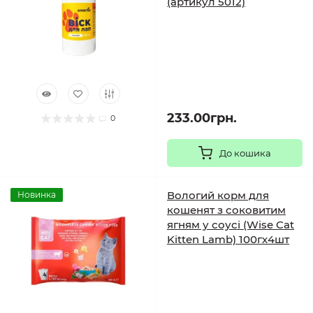
(артикул 5012)
233.00грн.
0
До кошика
Вологий корм для
Новинка
кошенят з соковитим
ягням у соусі (Wise Cat
Kitten Lamb) 100гх4шт