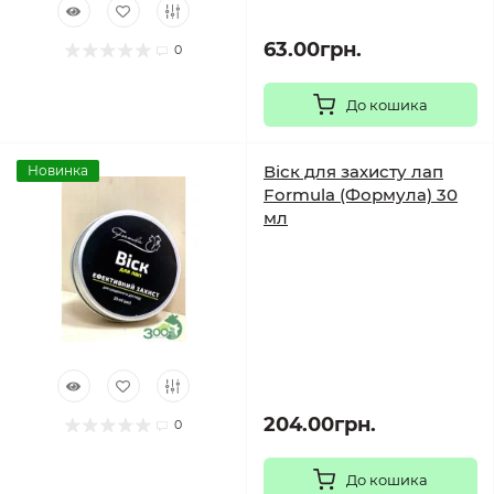
63.00грн.
0
До кошика
Віск для захисту лап
Новинка
Formula (Формула) 30
мл
204.00грн.
0
До кошика