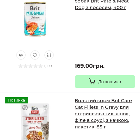
собак Brit Pate & Meat
Dog з лососем, 400 г
169.00грн.
0
До кошика
Вологий корм Brit Care
Новинка
Cat Fillets in Gravy для
стерилізованих кішок,
філе в соусі, з качкою,
пакетик, 85 г