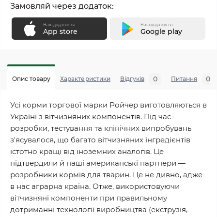
Замовляй через додаток:
Наш додаток на
Наш додаток на
App store
Google play
0
0
Опис товару
Характеристики
Відгуків
Питання
Усі корми торгової марки Ройчер виготовляються в
Україні з вітчизняних компонентів. Під час
розробки, тестування та клінічних випробувань
з'ясувалося, що багато вітчизняних інгредієнтів
істотно кращі від іноземних аналогів. Це
підтвердили й наші американські партнери —
розробники кормів для тварин. Це не дивно, адже
в нас аграрна країна. Отже, використовуючи
вітчизняні компоненти при правильному
дотриманні технології виробництва (екструзія,