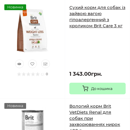
Сухий корм для собак із
Новинка
зайвою вагою
гіпоалергенний з
кроликом Brit Care 3 кг
1 343.00грн.
0
До кошика
Вологий корм Brit
Новинка
VetDiets Renal для
собак при
захворюваннях нирок