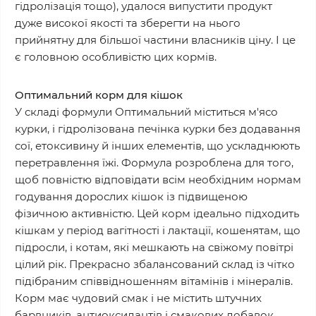
гідролізація тощо), удалося випустити продукт
дуже високої якості та зберегти на нього
прийнятну для більшої частини власників ціну. І це
є головною особливістю цих кормів.
Оптимальний корм для кішок
У складі формули Оптимальний міститься м'ясо
курки, і гідролізована печінка курки без додавання
сої, етоксивину й інших елементів, що ускладнюють
перетравлення їжі. Формула розроблена для того,
щоб повністю відповідати всім необхідним нормам
годування дорослих кішок із підвищеною
фізичною активністю. Цей корм ідеально підходить
кішкам у період вагітності і лактації, кошенятам, що
підросли, і котам, які мешкають на свіжому повітрі
цілий рік. Прекрасно збалансований склад із чітко
підібраним співвідношенням вітамінів і мінералів.
Корм має чудовий смак і не містить штучних
барвників, антиоксидантів і смакових добавок.