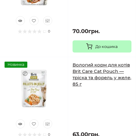
70.00грн.
0
До кошика
Вологий корм для котів
Новинка
Brit Care Cat Pouch —
тріска та форель у желе,
85 г
63.00грн.
0