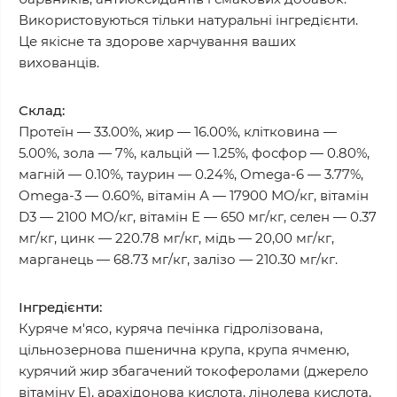
Використовуються тільки натуральні інгредієнти.
Це якісне та здорове харчування ваших
вихованців.
Склад:
Протеїн — 33.00%, жир — 16.00%, клітковина —
5.00%, зола — 7%, кальцій — 1.25%, фосфор — 0.80%,
магній — 0.10%, таурин — 0.24%, Omega-6 — 3.77%,
Omega-3 — 0.60%, вітамін А — 17900 МО/кг, вітамін
D3 — 2100 МО/кг, вітамін Е — 650 мг/кг, селен — 0.37
мг/кг, цинк — 220.78 мг/кг, мідь — 20,00 мг/кг,
марганець — 68.73 мг/кг, залізо — 210.30 мг/кг.
Інгредієнти:
Куряче м'ясо, куряча печінка гідролізована,
цільнозернова пшенична крупа, крупа ячменю,
курячий жир збагачений токоферолами (джерело
вітаміну Е), арахідонова кислота, лінолева кислота,