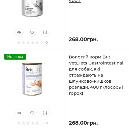
400 г
268.00грн.
0
Вологий корм Brit
Новинка
VetDiets Gastrointestinal
для собак, які
страждають на
шлунково-кишкові
розлади, 400 г (лосось і
горох)
268.00грн.
0