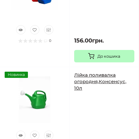
156.00грн.
0
До кошика
Лійка поливалка
Новинка
огородня,Консенсус,
10л