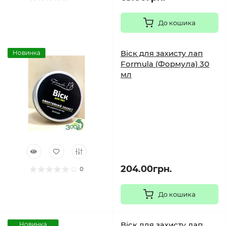
До кошика
Віск для захисту лап
Новинка
Formula (Формула) 30
мл
204.00грн.
0
До кошика
Віск для захисту лап
Новинка