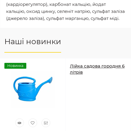
(кардіорегулятор), карбонат кальцію, йодат
кальцію, оксид цинку, селеніт натрію, сульфат заліза
(джерело заліза), сульфат марганцю, сульфат міді.
Наші новинки
Лійка садова городня 6
Новинка
літрів