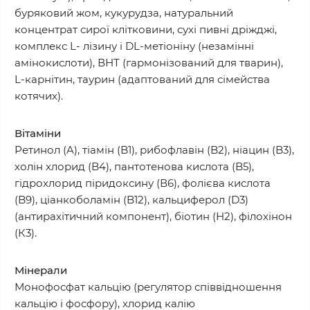
буряковий жом, кукурудза, натуральний
концентрат сирої клітковини, сухі пивні дріжджі,
комплекс L- лізину і DL-метіоніну (незамінні
амінокислоти), ВНТ (гармонізований для тварин),
L-карнітин, таурин (адаптований для сімейства
котячих).
Вітаміни
Ретинол (A), тіамін (B1), рибофлавін (B2), ніацин (B3),
холін хлорид (B4), пантотенова кислота (B5),
гідрохлорид піридоксину (В6), фолієва кислота
(B9), ціанкоболамін (B12), кальциферол (D3)
(антирахітичний компонент), біотин (Н2), філохінон
(К3).
Мінерали
Монофосфат кальцію (регулятор співвідношення
кальцію і фосфору), хлорид калію