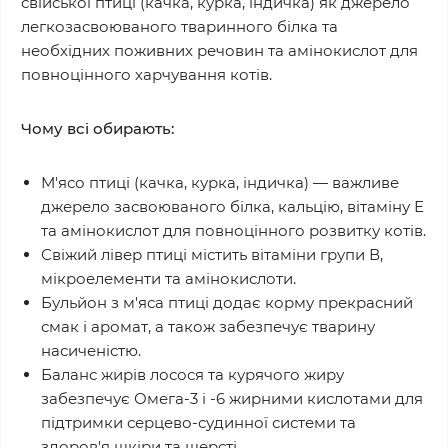
свійської птиці (качка, курка, індичка) як джерело
легкозасвоюваного тваринного білка та
необхідних поживних речовин та амінокислот для
повноцінного харчування котів.
Чому всі обирають:
М'ясо птиці (качка, курка, індичка) — важливе
джерело засвоюваного білка, кальцію, вітаміну Е
та амінокислот для повноцінного розвитку котів.
Свіжий лівер птиці містить вітаміни групи В,
мікроелементи та амінокислоти.
Бульйон з м'яса птиці додає корму прекрасний
смак і аромат, а також забезпечує тварину
насиченістю.
Баланс жирів лосося та курячого жиру
забезпечує Омега-3 і -6 жирними кислотами для
підтримки серцево-судинної системи та
здоров'я шкіри та шерсті.