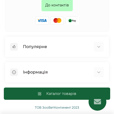
До контактів
Популярне
Собаки
Коти
Інформація
Птахи
Гризуни
Для оптових покупців
Рептилії
Оплата і доставка
Каталог товарів
Сільськогосподарські тварини та птахи
Політика конфіденційності
Риби
Публічна угода
ТОВ ЗооВетКонтинент 2023
Інші