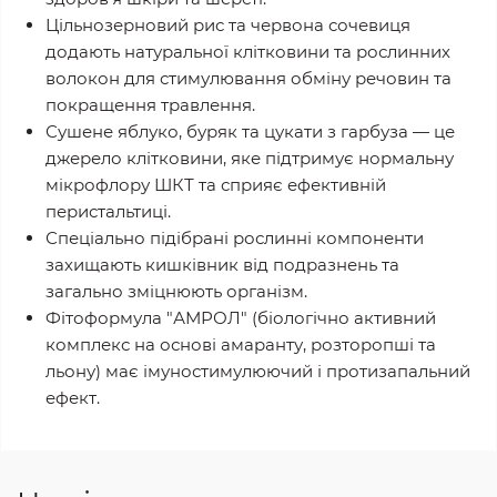
Цільнозерновий рис та червона сочевиця
додають натуральної клітковини та рослинних
волокон для стимулювання обміну речовин та
покращення травлення.
Сушене яблуко, буряк та цукати з гарбуза — це
джерело клітковини, яке підтримує нормальну
мікрофлору ШКТ та сприяє ефективній
перистальтиці.
Спеціально підібрані рослинні компоненти
захищають кишківник від подразнень та
загально зміцнюють організм.
Фітоформула "АМРОЛ" (біологічно активний
комплекс на основі амаранту, розторопші та
льону) має імуностимулюючий і протизапальний
ефект.