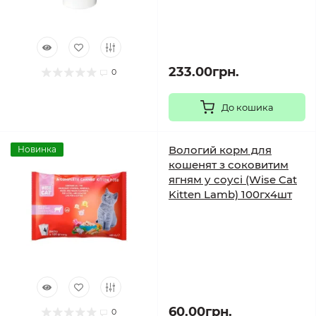
233.00грн.
0
До кошика
Вологий корм для
Новинка
кошенят з соковитим
ягням у соусі (Wise Cat
Kitten Lamb) 100гх4шт
60.00грн.
0