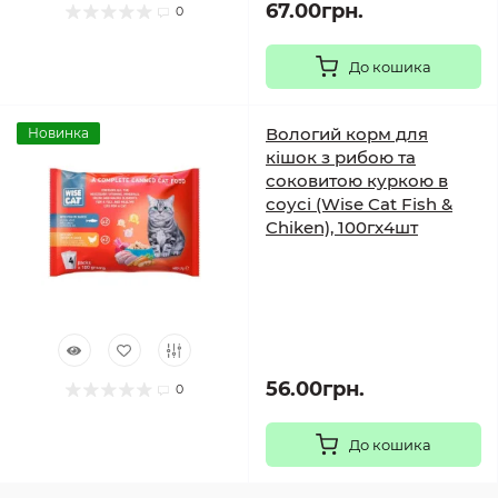
67.00грн.
0
До кошика
Вологий корм для
Новинка
кішок з рибою та
соковитою куркою в
соусі (Wise Cat Fish &
Chiken), 100гх4шт
56.00грн.
0
До кошика