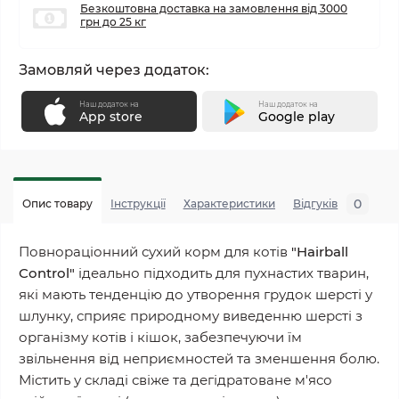
Безкоштовна доставка на замовлення від 3000
грн до 25 кг
Замовляй через додаток:
Наш додаток на
Наш додаток на
App store
Google play
0
Опис товару
Інструкції
Характеристики
Відгуків
П
Повнораціонний сухий корм для котів
"Hairball
Control"
ідеально підходить для пухнастих тварин,
які мають тенденцію до утворення грудок шерсті у
шлунку, сприяє природному виведенню шерсті з
організму котів і кішок, забезпечуючи їм
звільнення від неприємностей та зменшення болю.
Містить у складі свіже та дегідратоване м'ясо