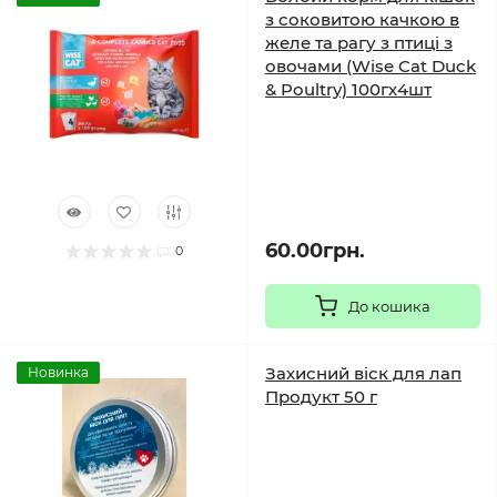
з соковитою качкою в
желе та рагу з птиці з
овочами (Wise Cat Duck
& Poultry) 100гх4шт
60.00грн.
0
До кошика
Захисний віск для лап
Новинка
Продукт 50 г