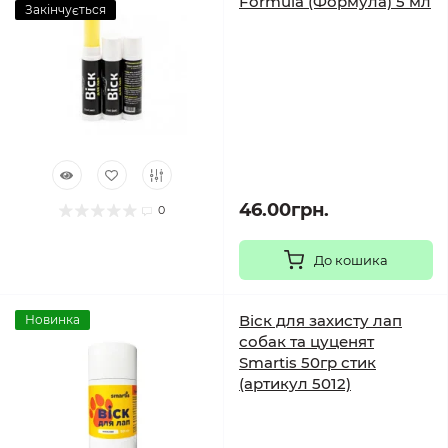
Formula (Формула) 5 мл
Закінчується
46.00грн.
0
До кошика
Віск для захисту лап
Новинка
собак та цуценят
Smartis 50гр стик
(артикул 5012)