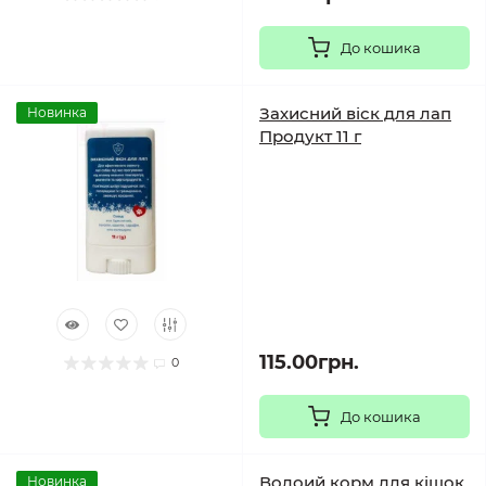
До кошика
Захисний віск для лап
Новинка
Продукт 11 г
115.00грн.
0
До кошика
Волоий корм для кішок
Новинка