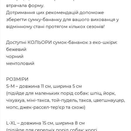
втрачала форму.
Дотримання цих рекомендацій допоможе
зберегти сумку-бананку для вашого вихованця у
відмінному стані протягом кількох сезонів!
Доступні КОЛЬОРИ сумок-бананок з еко-шкіри:
бежевий
чорний
ментоловий
РОЗМІРИ
S-М – довжина 11 см, ширина 5 см
(підійде для маленьких порід собак: шпіц, йорк,
чіхуахуа, міні-такса, той-пудель, такса, цвегшнауцер,
мопс, джек-рассел-тер'єр та схожі)
L-XL – довжина 15 см, ширина 8 см
(підійде для середніх порід собак: коргі,