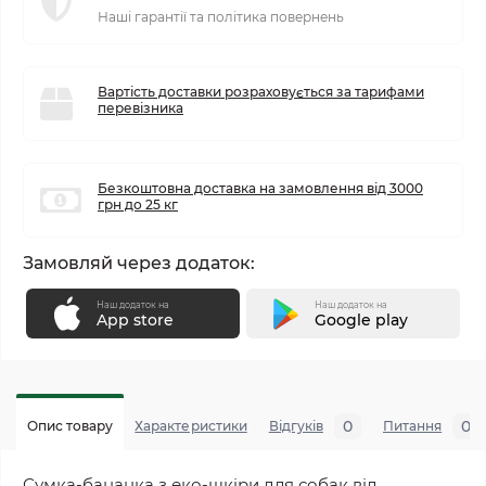
Наші гарантії та політика повернень
Вартість доставки розраховується за тарифами
перевізника
Безкоштовна доставка на замовлення від 3000
грн до 25 кг
Замовляй через додаток:
Наш додаток на
Наш додаток на
App store
Google play
0
0
Опис товару
Характеристики
Відгуків
Питання
Сумка-бананка з еко-шкіри для собак від