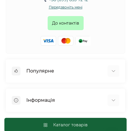
Передзвоніть мені
До контактів
Популярне
Собаки
Коти
Інформація
Птахи
Гризуни
Для оптових покупців
Рептилії
Оплата і доставка
Каталог товарів
Сільськогосподарські тварини та птахи