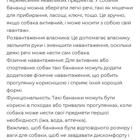
Перенесення невеликих предметів: У собачій
бананці можна зберігати легкі речі, такі як мішечки
для прибирання, ласощі, ключі, тощо. Це зручно,
якщо собака активний, і може носити з собою свій
«вантаж».
Розвантаження власника: Це допомагає власнику
звільнити руки і зменшити навантаження, оскільки
деякі речі може нести сам собака.
Фізичне навантаження: Для активних або
спортивних собак такі бананки можуть додати
додаткове фізичне навантаження, що робить
прогулянку кориснішою і сприяє їхній хорошій
формі.
Функціональність: Такі бананки можуть бути
корисні в походах або тривалих прогулянках, коли
собака може нести свої предмети першої
необхідності (їжа, вода, аптечка).
Важливо, щоб бананка була відповідного розміру і
ваги для собаки, щоб не завдавати дискомфорту і