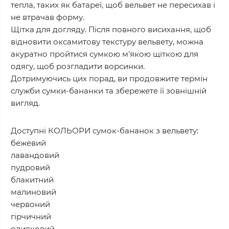
тепла, таких як батареї, щоб вельвет не пересихав і
не втрачав форму.
Щітка для догляду. Після повного висихання, щоб
відновити оксамитову текстуру вельвету, можна
акуратно пройтися сумкою м'якою щіткою для
одягу, щоб розгладити ворсинки.
Дотримуючись цих порад, ви продовжите термін
служби сумки-бананки та збережете її зовнішній
вигляд.
Доступні КОЛЬОРИ сумок-бананок з вельвету:
бежевий
лавандовий
пудровий
блакитний
малиновий
червоний
гірчичний
оливковий