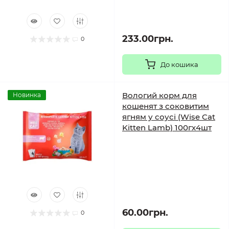
233.00грн.
0
До кошика
Вологий корм для
Новинка
кошенят з соковитим
ягням у соусі (Wise Cat
Kitten Lamb) 100гх4шт
60.00грн.
0