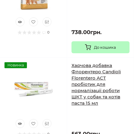
738.00грн.
0
До кошика
Харчова добавка
Новинка
Флорентеро Candioli
Florentero АСТ
пробіотик для
нормалізації роботи
ШКТ у собак та котів
паста 15 мл