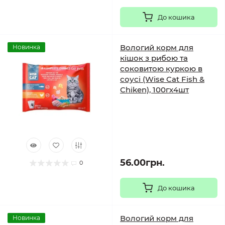
До кошика
Вологий корм для
Новинка
кішок з рибою та
соковитою куркою в
соусі (Wise Cat Fish &
Chiken), 100гх4шт
56.00грн.
0
До кошика
Вологий корм для
Новинка