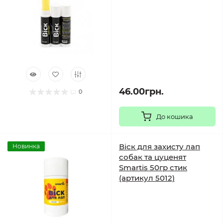
46.00грн.
0
До кошика
Віск для захисту лап
Новинка
собак та цуценят
Smartis 50гр стик
(артикул 5012)