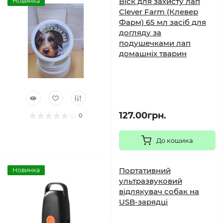
Віск для захисту лап
Новинка
Clever Farm (Клевер
Фарм) 65 мл засіб для
догляду за
подушечками лап
домашніх тварин
127.00грн.
0
До кошика
Портативний
Новинка
ультразвуковий
відлякувач собак на
USB-зарядці