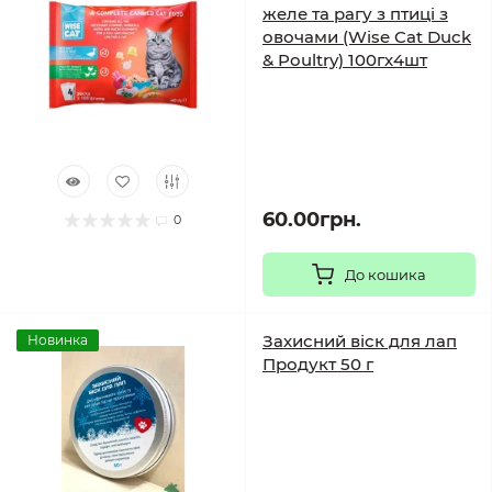
желе та рагу з птиці з
овочами (Wise Cat Duck
& Poultry) 100гх4шт
60.00грн.
0
До кошика
Захисний віск для лап
Новинка
Продукт 50 г