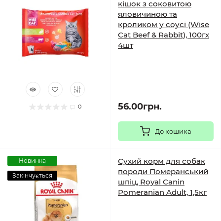
кішок з соковитою
яловичиною та
кроликом у соусі (Wise
Cat Beef & Rabbit), 100гх
4шт
56.00грн.
0
До кошика
Сухий корм для собак
Новинка
породи Померанський
Закінчується
шпіц, Royal Canin
Pomeranian Adult, 1,5кг