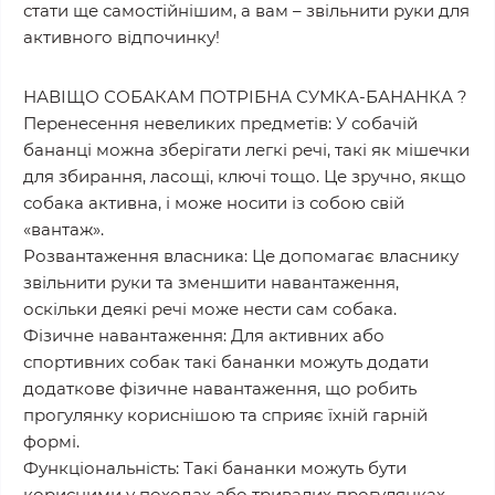
стати ще самостійнішим, а вам – звільнити руки для
активного відпочинку!
НАВІЩО СОБАКАМ ПОТРІБНА СУМКА-БАНАНКА ?
Перенесення невеликих предметів: У собачій
бананці можна зберігати легкі речі, такі як мішечки
для збирання, ласощі, ключі тощо. Це зручно, якщо
собака активна, і може носити із собою свій
«вантаж».
Розвантаження власника: Це допомагає власнику
звільнити руки та зменшити навантаження,
оскільки деякі речі може нести сам собака.
Фізичне навантаження: Для активних або
спортивних собак такі бананки можуть додати
додаткове фізичне навантаження, що робить
прогулянку кориснішою та сприяє їхній гарній
формі.
Функціональність: Такі бананки можуть бути
корисними у походах або тривалих прогулянках,