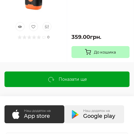
359.00грн.
0
До кошика
Показати ще
Наш додаток на
Наш додаток на
App store
Google play