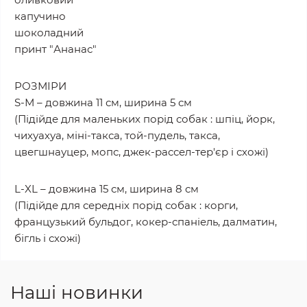
капучино
шоколадний
принт "Ананас"
РОЗМІРИ
S-М – довжина 11 см, ширина 5 см
(Підійде для маленьких порід собак : шпіц, йорк,
чихуахуа, міні-такса, той-пудель, такса,
цвегшнауцер, мопс, джек-рассел-тер'єр і схожі)
L-XL – довжина 15 см, ширина 8 см
(Підійде для середніх порід собак : корги,
французький бульдог, кокер-спаніель, далматин,
бігль і схожі)
Наші новинки