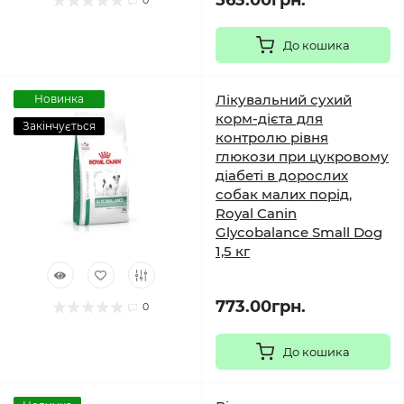
563.00грн.
0
До кошика
Лікувальний сухий
Новинка
корм-дієта для
Закінчується
контролю рівня
глюкози при цукровому
діабеті в дорослих
собак малих порід,
Royal Canin
Glycobalance Small Dog
1,5 кг
773.00грн.
0
До кошика