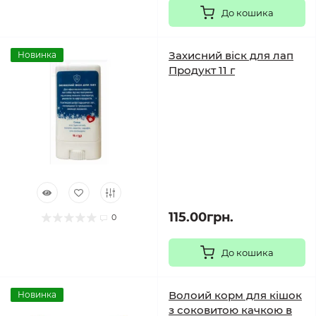
До кошика
Захисний віск для лап
Новинка
Продукт 11 г
115.00грн.
0
До кошика
Волоий корм для кішок
Новинка
з соковитою качкою в