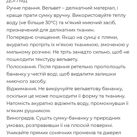
ДОГЛЯД
Ручне прання. Вельвет – делікатний матеріал, і
краще прати сумку вручну. Використовуйте теплу
воду (не більше 30°C) та м'який миючий засіб,
призначений для делікатних тканин.
Попереднє очищення. Якщо на сумці є плями,
акуратно протріть їх м'якою тканиною, змоченою у
мильному розчині. Не тріть занадто сильно, щоб не
пошкодити текстуру вельвету.
Полоскання. Після прання ретельно прополощіть
бананку у чистій воді, щоб видалити залишки
миючого засобу.
Віджимання. Не викручуйте вельветову бананку,
оскільки це може пошкодити її форму та тканину.
Натомість акуратно відіжміть воду, промокнувши її
м'яким рушником.
Виноградів. Сушіть сумку-бананку у природних
умовах, розправивши її на плоскій поверхні.
Уникайте прямих сонячних променів та джерел