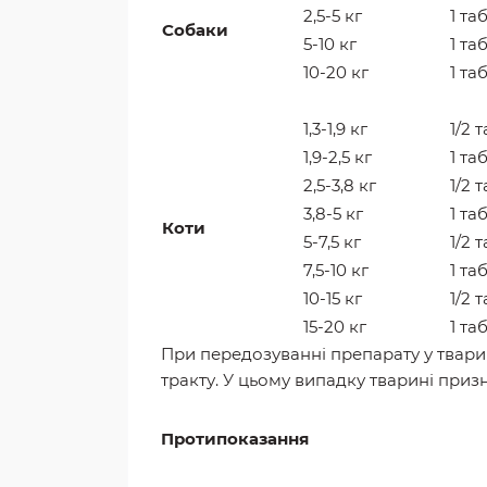
2,5-5 кг
1 та
Собаки
5-10 кг
1 та
10-20 кг
1 та
1,3-1,9 кг
1/2 т
1,9-2,5 кг
1 та
2,5-3,8 кг
1/2 т
3,8-5 кг
1 та
Кот
и
5-7,5 кг
1/2 т
7,5-10 кг
1 та
10-15 кг
1/2 т
15-20 кг
1 та
При передозуванні препарату у твар
тракту. У цьому випадку тварині приз
Протипоказання