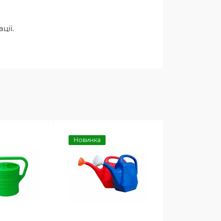
ції.
Новинка