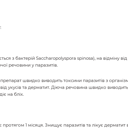
:
ься з бактерій Saccharopolyspora spinosa), на відміну ві
чої речовини у паразитів.
 препарат швидко виводить токсини паразитів з організ
 від укусів та дерматит. Діюча речовина швидко виводить
іє на бліх.
 протягом 1 місяця. Знищує паразитів та лікує дерматит