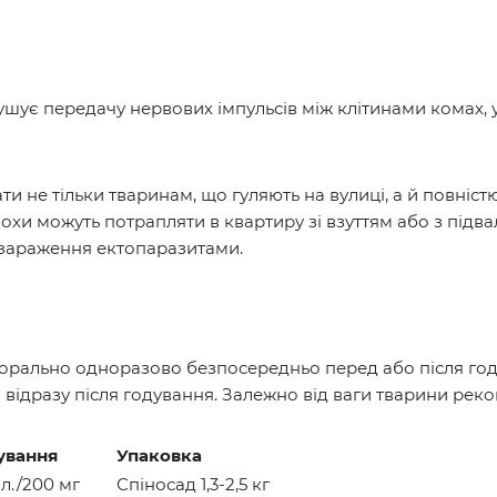
ує передачу нервових імпульсів між клітинами комах, у
и не тільки тваринам, що гуляють на вулиці, а й повніс
охи можуть потрапляти в квартиру зі взуттям або з підвал
 зараження ектопаразитами.
орально одноразово безпосередньо перед або після году
а відразу після годування. Залежно від ваги тварини реко
ування
Упаковка
бл./200 мг
Спіносад 1,3-2,5 кг