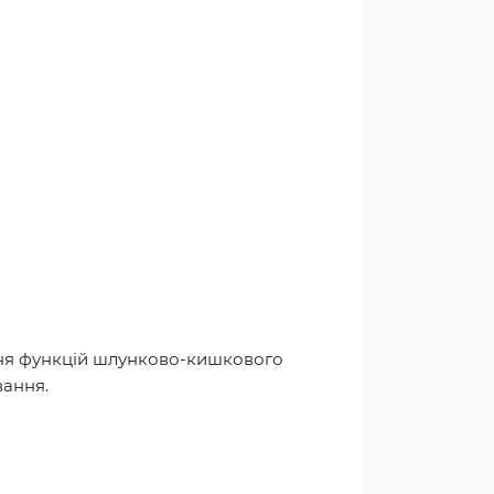
ння функцій шлунково-кишкового
вання.