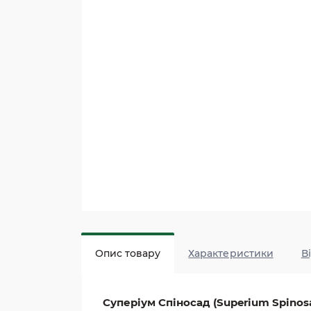
Опис товару
Характеристики
В
Суперіум Спіносад (Superium Spinos