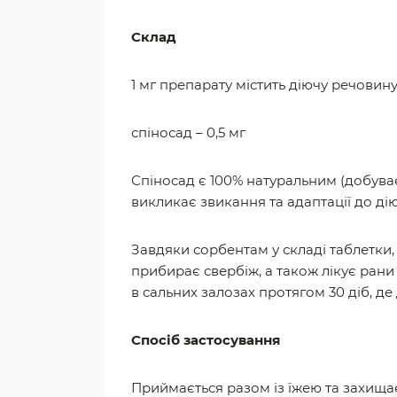
С
клад
1 мг препарату містить діючу речовину
спіносад – 0,5 мг
Спіносад є 100% натуральним (добуваєт
викликає звикання та адаптації до дію
Завдяки сорбентам у складі таблетки,
прибирає свербіж, а також лікує рани
в сальних залозах протягом 30 діб, де д
Спосіб застосування
Приймається разом із їжею та захищає