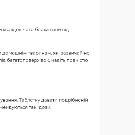
наслідок чого блоха гине від
тю домашнім тваринам, які зазвичай не
ів багатоповерхівок, навіть повністю
вання. Таблетку давати подрібненій
мендуються такі дози: