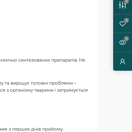
0
0
0
д хімічно синтезованих препаратів. Не
му та вирішує головні проблеми –
ся з організму тварини і затримується
 вже з перших днів прийому.