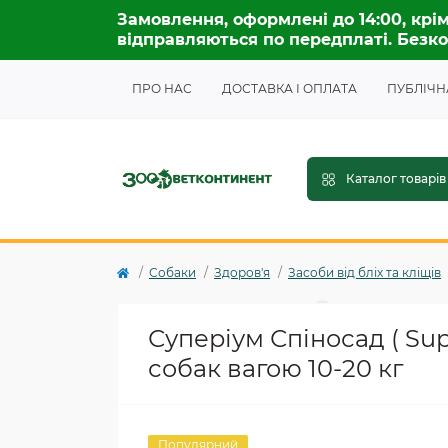
Замовлення, оформлені до 14:00, крім
відправляються по передплаті. Безко
ПРО НАС
ДОСТАВКА І ОПЛАТА
ПУБЛІЧН
Каталог товарів
Собаки
Здоров'я
Засоби від бліх та кліщів
Суперіум Спіносад ( Supe
собак вагою 10-20 кг
Популярний