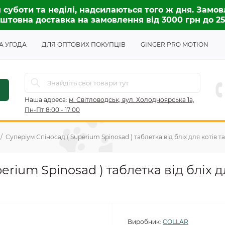
 суботи та неділі, надсилаються того ж дня. Замов
штовна доставка на замовлення від 3000 грн до 2
А УГОДА
ДЛЯ ОПТОВИХ ПОКУПЦІВ
GINGER PRO MOTION
Наша адреса:
м. Світловодськ, вул. Холодноярська 1а,
Пн-Пт 8:00 - 17:00
Суперіум Спіносад ( Superium Spinosad ) таблетка від бліх для котів т
rium Spinosad ) таблетка від бліх д
Виробник:
COLLAR