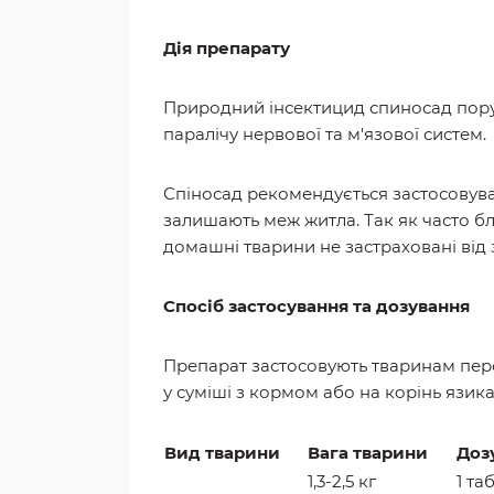
Дія препарату
Природний інсектицид спиносад поруш
паралічу нервової та м'язової систем.
Спіносад рекомендується застосовуват
залишають меж житла. Так як часто бл
домашні тварини не застраховані від
Спосіб застосування та дозування
Препарат застосовують тваринам пер
у суміші з кормом або на корінь язик
Вид тварини
Вага тварини
Доз
1,3-2,5 кг
1 та