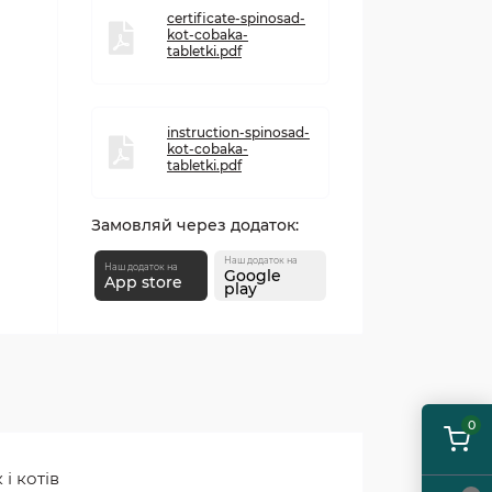
certificate-spinosad-
kot-cobaka-
tabletki.pdf
instruction-spinosad-
kot-cobaka-
tabletki.pdf
Замовляй через додаток:
Наш додаток на
Наш додаток на
Google
App store
play
0
і котів