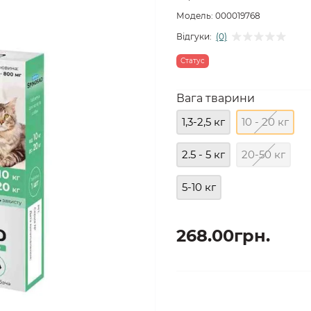
Модель:
000019768
Відгуки:
(0)
Статус
Вага тварини
1,3-2,5 кг
10 - 20 кг
2.5 - 5 кг
20-50 кг
5-10 кг
268.00грн.