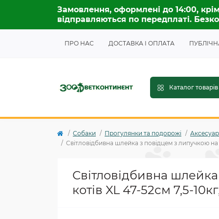
Замовлення, оформлені до 14:00, крім
відправляються по передплаті. Безко
ПРО НАС
ДОСТАВКА І ОПЛАТА
ПУБЛІЧН
Каталог товарів
Собаки
Прогулянки та подорожі
Аксесуар
Світловідбивна шлейка з повідцем з липучкою на сп
Світловідбивна шлейка 
котів XL 47-52см 7,5-10кг