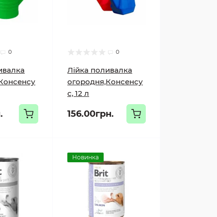
0
0
ивалка
Лійка поливалка
Консенсу
огородня,Консенсу
с, 12 л
.
156.00грн.
Новинка