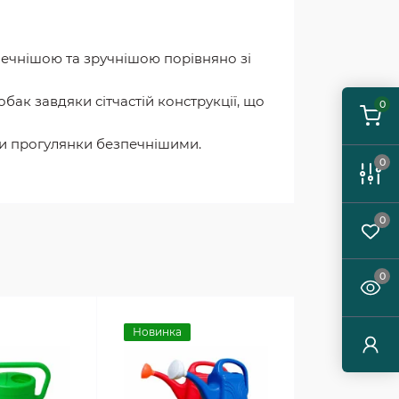
зпечнішою та зручнішою порівняно зі
бак завдяки сітчастій конструкції, що
0
чи прогулянки безпечнішими.
0
0
0
Новинка