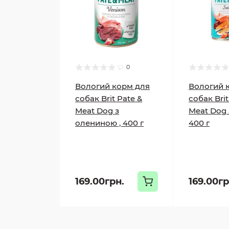
0
Вологий корм для
Вологий 
собак Brit Pate &
собак Brit
Meat Dog з
Meat Dog 
олениною , 400 г
400 г
169.00грн.
169.00гр