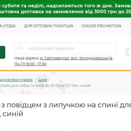
 суботи та неділі, надсилаються того ж дня. Замов
штовна доставка на замовлення від 3000 грн до 2
А УГОДА
ДЛЯ ОПТОВИХ ПОКУПЦІВ
GINGER PRO MOTION
Наша адреса:
м. Світловодськ, вул. Холодноярська 1а,
Пн-Пт 8:00 - 17:00
и для прогулянок
Шлеї
ині для собак та котів XL 47-52см 7,5-10кг, синій
з повідцем з липучкою на спині для
, синій