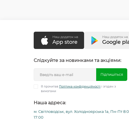
Наш додаток на
Наш додаток на
App store
Google pl
Слідкуйте за новинками та акціями:
Підпишіться
Я прочитав
Політика конфіденційності
і згоден з
вимогами
Наша адреса:
м. Світловодськ, вул. Холодноярська 1а, Пн-Пт 8:0
17:00