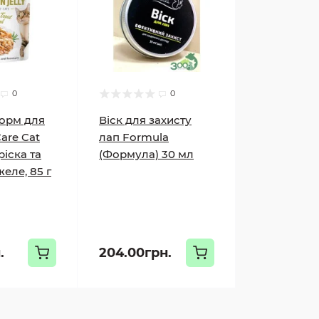
0
0
орм для
Віск для захисту
Care Cat
лап Formula
іска та
(Формула) 30 мл
еле, 85 г
.
204.00грн.