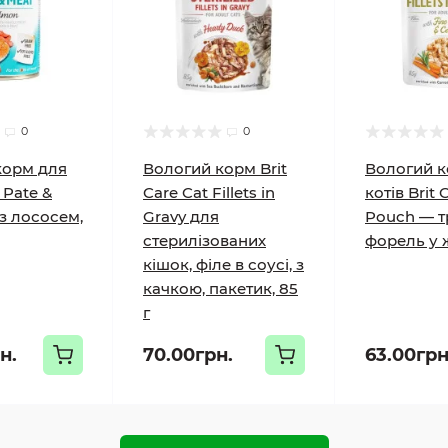
0
0
корм для
Вологий корм Brit
Вологий к
 Pate &
Care Cat Fillets in
котів Brit 
з лососем,
Gravy для
Pouch — тр
стерилізованих
форель у ж
кішок, філе в соусі, з
качкою, пакетик, 85
г
н.
70.00грн.
63.00грн