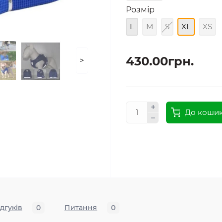
Розмір
L
M
S
XL
XS
430.00грн.
>
До коши
ідгуків
0
Питання
0