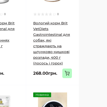
0
0
орм Brit
Вологий корм Brit
enal для
VetDiets
Gastrointestinal для
аннях
собак, які
 г
страждають на
шлунково-кишкові
розлади, 400 г
(лосось і горох)
н.
268.00грн.
Новинка