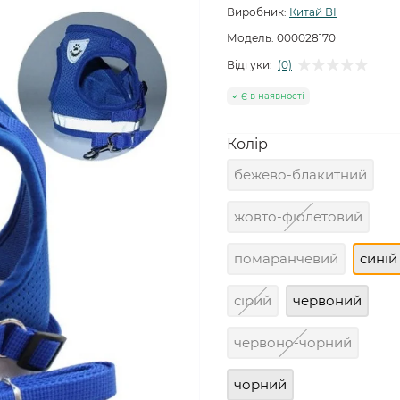
Виробник:
Китай ВІ
Модель:
000028170
Відгуки:
(0)
Є в наявності
Колір
бежево-блакитний
жовто-фіолетовий
помаранчевий
синій
сірий
червоний
червоно-чорний
чорний