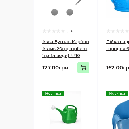
0
Аква Вуголь Карбон
Лійка сад
Актив 20гр(сорбент,
городня 6
1гр-1л води) №10
127.00грн.
162.00гр
Новинка
Новинка