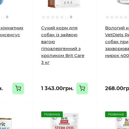
0
0
 кімнатних
Сухий корм для
Вологий к
онсенсус
собак із зайвою
VetDiets R
вагою
собак при
гіпоалергенний з
захворюв
кроликом Brit Care
нирок 400
3 кг
н.
1 343.00грн.
268.00гр
Новинка
Новинка