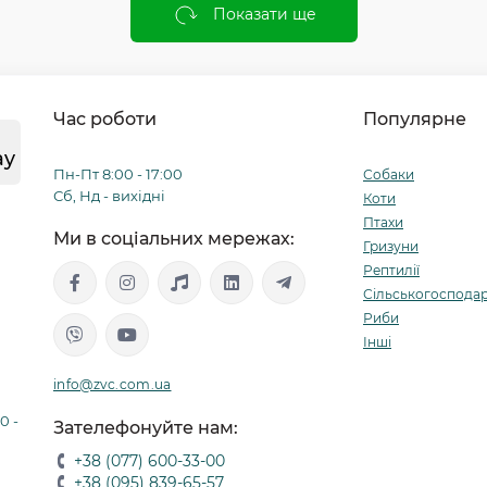
Показати ще
Час роботи
Популярне
ay
Пн-Пт 8:00 - 17:00
Собаки
Сб, Нд - вихідні
Коти
Птахи
Ми в соціальних мережах:
Гризуни
Рептилії
Сільськогосподар
Риби
Інші
info@zvc.com.ua
0 -
Зателефонуйте нам:
+38 (077) 600-33-00
+38 (095) 839-65-57