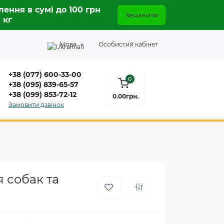
лення в сумі до 100 грн
Зачинити
5 кг
Мова
Особистий кабінет
+38 (077) 600-33-00
0
+38 (095) 839-65-57
+38 (099) 853-72-12
0.00грн.
Замовити дзвінок
 собак та