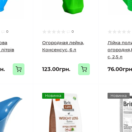
0
0
ова
Огородная лейка,
Лійка пол
 літрів
Консенсус, 6 л
огородня,
с, 2,5 л
н.
123.00грн.
76.00грн
Новинка
Новинка