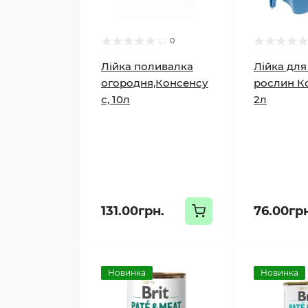
0
Лійка поливалка
Лійка для
огородня,Консенсу
рослин К
с, 10л
2л
131.00грн.
76.00гр
Новинка
Новинка