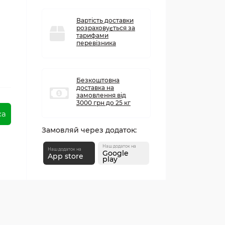
Вартість доставки
розраховується за
тарифами
перевізника
Безкоштовна
доставка на
замовлення від
3000 грн до 25 кг
ка
Замовляй через додаток:
Наш додаток на
Наш додаток на
Google
App store
play