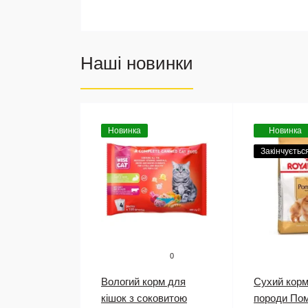
Наші новинки
Новинка
Новинка
Закінчуєтьс
0
Вологий корм для
Сухий корм
кішок з соковитою
породи По