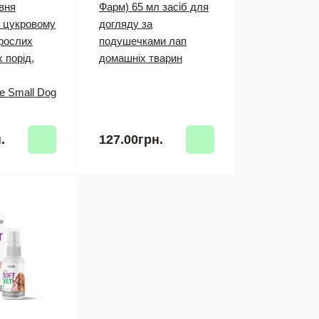
вня
Фарм) 65 мл засіб для
и цукровому
догляду за
орослих
подушечками лап
 порід,
домашніх тварин
e Small Dog
.
127.00грн.