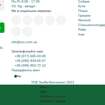
Пн-Пт 8:00 - 17:00
Собаки
y
Сб, Нд - вихідні
Коти
Ми в соціальних мережах:
Птахи
Гризуни
Рептилії
Сільськогосподар
я
Риби
Інші
info@zvc.com.ua
0 -
Зателефонуйте нам:
+38 (077) 600-33-00
+38 (095) 839-65-57
+38 (099) 853-72-12
Передзвоніть мені
ТОВ ЗооВетКонтинент 2023
Viber
Viber
info@zvc.com.ua
Замовити дзвінок