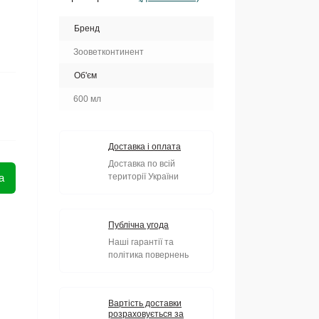
Бренд
Зооветконтинент
Об'єм
600 мл
Доставка і оплата
Доставка по всій
а
території України
Публічна угода
Наші гарантії та
політика повернень
Вартість доставки
розраховується за