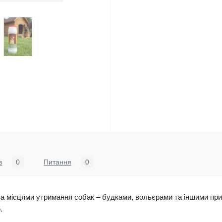
в
0
Питання
0
 за місцями утримання собак – будками, вольєрами та іншими п
.