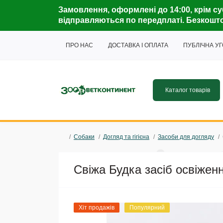
Замовлення, оформлені до 14:00, крім су
відправляються по передплаті. Безкошто
ПРО НАС
ДОСТАВКА І ОПЛАТА
ПУБЛІЧНА У
Каталог товарів
Собаки
Догляд та гігієна
Засоби для догляду
Свіжа Будка засіб освіжен
Хіт продажів
Популярний