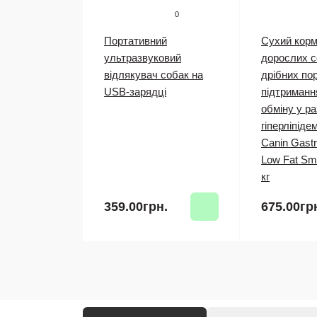
0
Портативний
Сухий корм
ультразвуковий
дорослих с
відлякувач собак на
дрібних по
USB-зарядці
підтримання
обміну у ра
гіперліпідем
Canin Gastro
Low Fat Sma
кг
359.00грн.
675.00гр