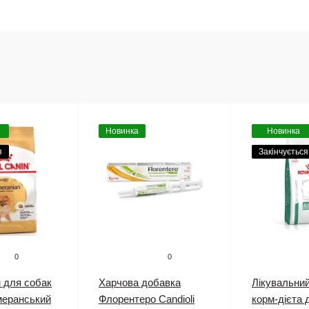
Новинка
Новинка
я
Закінчується
0
0
 для собак
Харчова добавка
Лікувальни
меранський
Флорентеро Candioli
корм-дієта 