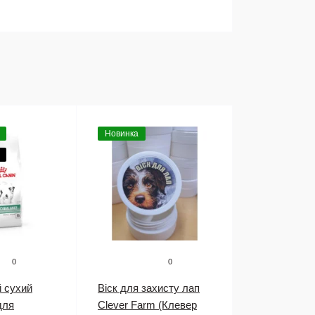
Новинка
0
0
й сухий
Віск для захисту лап
для
Clever Farm (Клевер