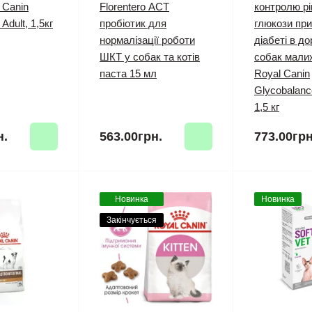
 Canin
Florentero АСТ
контролю рі
Adult, 1,5кг
пробіотик для
глюкози пр
нормалізації роботи
діабеті в д
ШКТ у собак та котів
собак малих
паста 15 мл
Royal Canin
Glycobalanc
1,5 кг
н.
563.00грн.
773.00грн
Новинка
Новинка
Закінчується