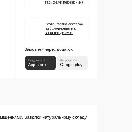
тарифами перевізника
Безкоштовна доставка
на замовлення від
3000 грн до 25 кг
Замовляй через додаток:
Наш додаток на
Наш додаток на
App store
Google play
риміщеннями. Завдяки натуральному складу,