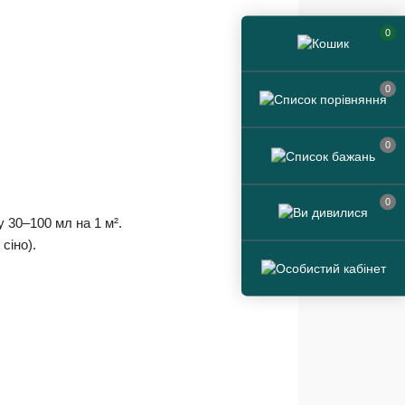
0
0
0
0
у 30–100 мл на 1 м².
сіно).