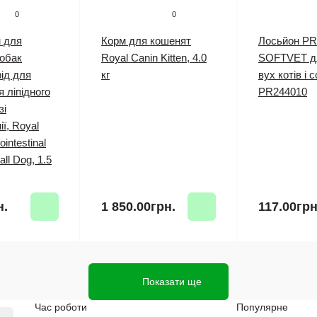
0
0
 для
Корм для кошенят
Лосьйон P
обак
Royal Canin Kitten, 4.0
SOFTVET для
рід для
кг
вух котів і 
 ліпідного
PR244010
зі
ії, Royal
intestinal
ll Dog, 1.5
н.
1 850.00грн.
117.00грн
Показати ще
Час роботи
Популярне