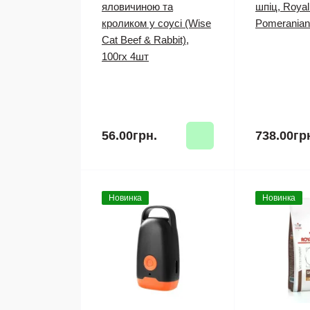
яловичиною та
шпіц, Royal
кроликом у соусі (Wise
Pomeranian 
Cat Beef & Rabbit),
100гх 4шт
56.00грн.
738.00гр
Новинка
Новинка