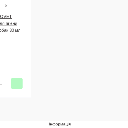
0
ROVET
 гігієни
собак 30 мл
.
Інформація