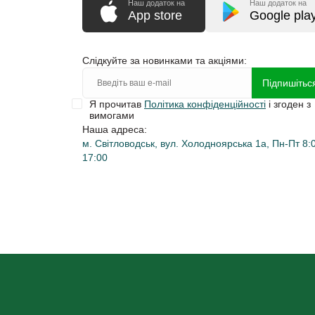
Наш додаток на
Наш додаток на
App store
Google pla
Слідкуйте за новинками та акціями:
Підпишітьс
Я прочитав
Політика конфіденційності
і згоден з
вимогами
Наша адреса:
м. Світловодськ, вул. Холодноярська 1а, Пн-Пт 8:0
17:00