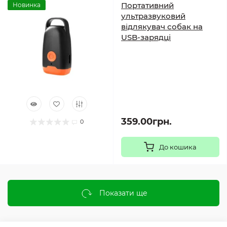
Портативний
Новинка
ультразвуковий
відлякувач собак на
USB-зарядці
359.00грн.
0
До кошика
Показати ще