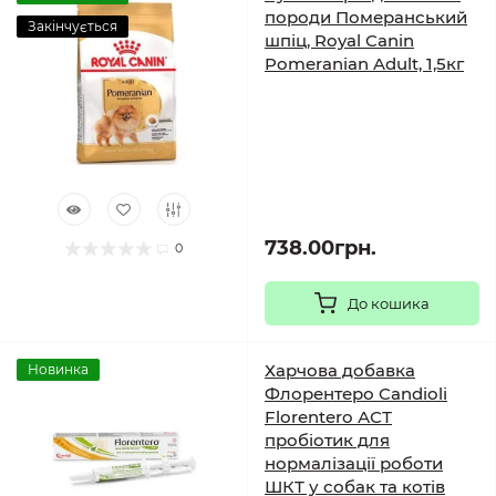
породи Померанський
Закінчується
шпіц, Royal Canin
Pomeranian Adult, 1,5кг
738.00грн.
0
До кошика
Харчова добавка
Новинка
Флорентеро Candioli
Florentero АСТ
пробіотик для
нормалізації роботи
ШКТ у собак та котів