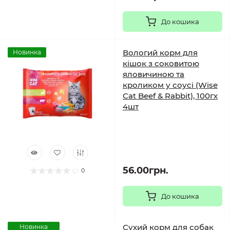
До кошика
Вологий корм для
Новинка
кішок з соковитою
яловичиною та
кроликом у соусі (Wise
Cat Beef & Rabbit), 100гх
4шт
56.00грн.
0
До кошика
Сухий корм для собак
Новинка