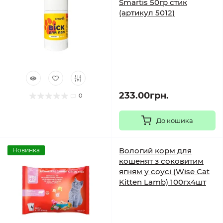
Smartis 50гр стик
(артикул 5012)
233.00грн.
0
До кошика
Вологий корм для
Новинка
кошенят з соковитим
ягням у соусі (Wise Cat
Kitten Lamb) 100гх4шт