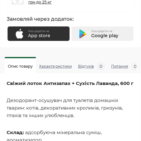
грн до 25 кг
Замовляй через додаток:
Наш додаток на
Наш додаток на
App store
Google play
0
0
Опис товару
Характеристики
Відгуків
Питання
Свіжий лоток Антизапах + Сухість Лаванда, 600 г
Дезодорант-осушувач для туалетів домашніх
тварин: котів, декоративних кроликів, гризунів,
птахів та інших улюбленців.
Склад:
адсорбуюча мінеральна суміш,
ароматизатор.