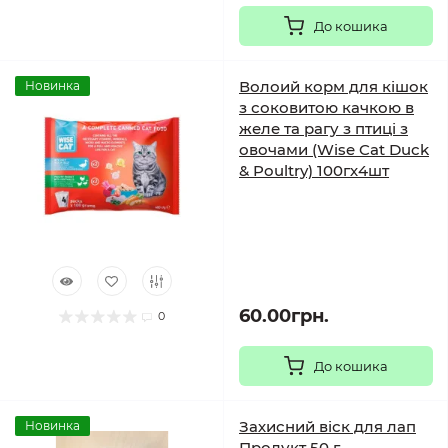
До кошика
Волоий корм для кішок
Новинка
з соковитою качкою в
желе та рагу з птиці з
овочами (Wise Cat Duck
& Poultry) 100гх4шт
60.00грн.
0
До кошика
Захисний віск для лап
Новинка
Продукт 50 г