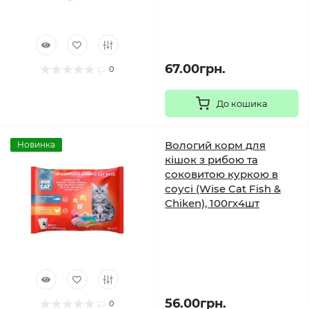
67.00грн.
0
До кошика
Вологий корм для
Новинка
кішок з рибою та
соковитою куркою в
соусі (Wise Cat Fish &
Chiken), 100гх4шт
56.00грн.
0