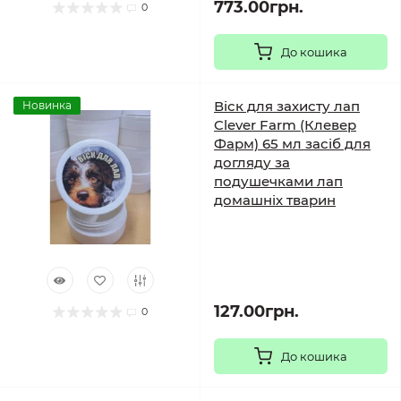
773.00грн.
0
До кошика
Віск для захисту лап
Новинка
Clever Farm (Клевер
Фарм) 65 мл засіб для
догляду за
подушечками лап
домашніх тварин
127.00грн.
0
До кошика