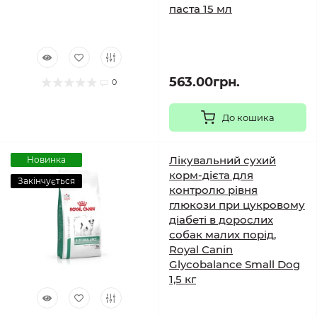
паста 15 мл
563.00грн.
0
До кошика
Лікувальний сухий
Новинка
корм-дієта для
Закінчується
контролю рівня
глюкози при цукровому
діабеті в дорослих
собак малих порід,
Royal Canin
Glycobalance Small Dog
1,5 кг