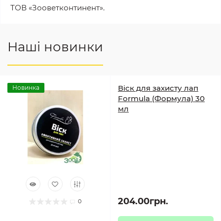
ТОВ «Зооветконтинент».
Наші новинки
Віск для захисту лап
Новинка
Formula (Формула) 30
мл
204.00грн.
0