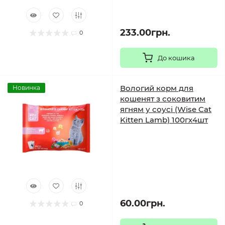
233.00грн.
0
До кошика
Вологий корм для
Новинка
кошенят з соковитим
ягням у соусі (Wise Cat
Kitten Lamb) 100гх4шт
60.00грн.
0