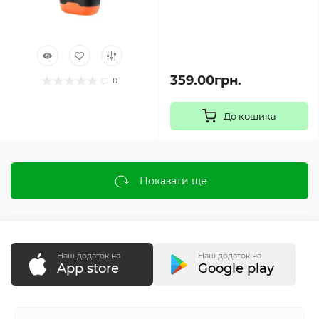
359.00грн.
0
До кошика
Показати ще
Наш додаток на
Наш додаток на
App store
Google play