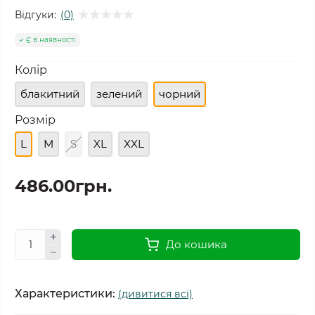
Відгуки:
(0)
Є в наявності
Колір
блакитний
зелений
чорний
Розмір
L
M
S
XL
XXL
486.00грн.
До кошика
Характеристики:
(дивитися всі)