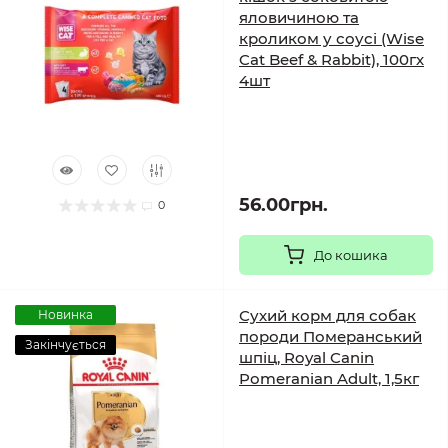
яловичиною та
кроликом у соусі (Wise
Cat Beef & Rabbit), 100гх
4шт
56.00грн.
0
До кошика
Сухий корм для собак
Новинка
породи Померанський
Закінчується
шпіц, Royal Canin
Pomeranian Adult, 1,5кг