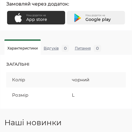
Замовляй через додаток:
Наш додаток на
Наш додаток на
App store
Google play
0
0
Характеристики
Відгуків
Питання
ЗАГАЛЬНІ
Колір
чорний
Розмір
L
Наші новинки