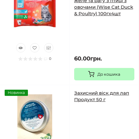
желе та рагу з птиці з
овочами (Wise Cat Duck
& Poultry) 100гх4шт
60.00грн.
0
До кошика
Захисний віск для лап
Новинка
Продукт 50 г