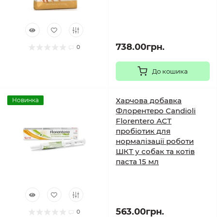
738.00грн.
0
До кошика
Харчова добавка
Новинка
Флорентеро Candioli
Florentero АСТ
пробіотик для
нормалізації роботи
ШКТ у собак та котів
паста 15 мл
563.00грн.
0