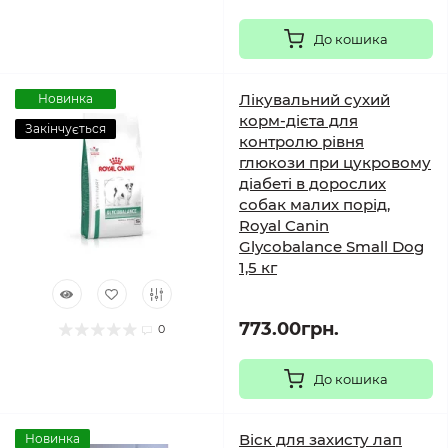
До кошика
Лікувальний сухий
Новинка
корм-дієта для
Закінчується
контролю рівня
глюкози при цукровому
діабеті в дорослих
собак малих порід,
Royal Canin
Glycobalance Small Dog
1,5 кг
773.00грн.
0
До кошика
Віск для захисту лап
Новинка