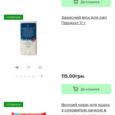
До кошика
Захисний віск для лап
Новинка
Продукт 11 г
115.00грн.
0
До кошика
Волоий корм для кішок
Новинка
з соковитою качкою в