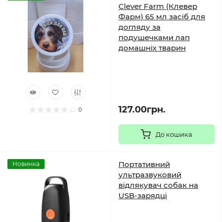
Clever Farm (Клевер
Фарм) 65 мл засіб для
догляду за
подушечками лап
домашніх тварин
127.00грн.
0
До кошика
Портативний
Новинка
ультразвуковий
відлякувач собак на
USB-зарядці