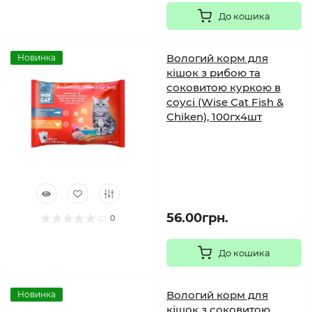
До кошика
Вологий корм для
Новинка
кішок з рибою та
соковитою куркою в
соусі (Wise Cat Fish &
Chiken), 100гх4шт
56.00грн.
0
До кошика
Вологий корм для
Новинка
кішок з соковитою