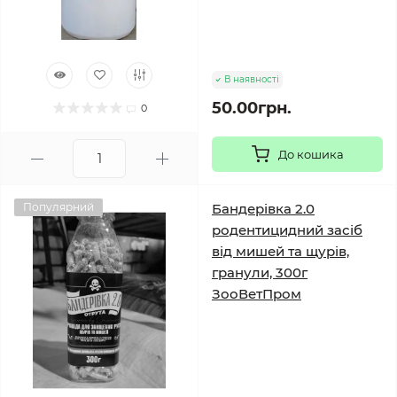
В наявності
50.00грн.
0
До кошика
Популярний
Бандерівка 2.0
родентицидний засіб
від мишей та щурів,
гранули, 300г
ЗооВетПром