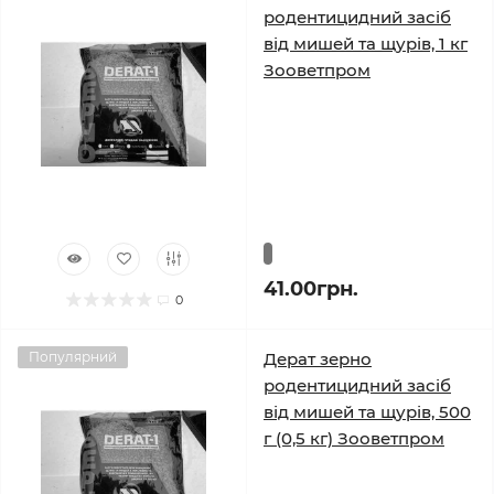
родентицидний засіб
від мишей та щурів, 1 кг
Зооветпром
41.00грн.
0
Популярний
Дерат зерно
родентицидний засіб
від мишей та щурів, 500
г (0,5 кг) Зооветпром