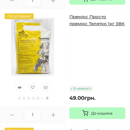
Популярний
Премікс Просто
премікс Телятко 1кг ЗВК
В наявності
49.00грн.
0
До кошика