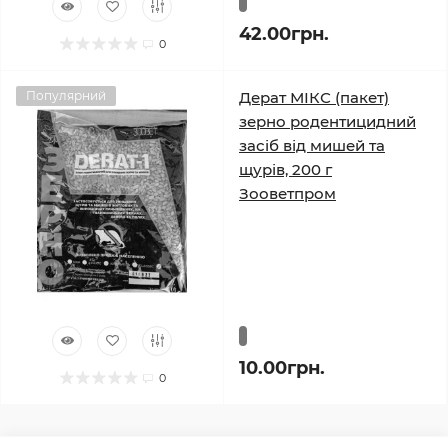
42.00грн.
0
Популярний
Дерат МІКС (пакет)
зерно родентицидний
засіб від мишей та
щурів, 200 г
Зооветпром
10.00грн.
0