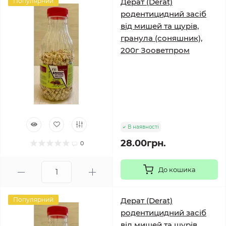
Популярний
Дерат (Derat)
родентицидний засіб
від мишей та щурів,
гранула (соняшник),
200г Зооветпром
В наявності
28.00грн.
0
До кошика
Популярний
Дерат (Derat)
родентицидний засіб
від мишей та щурів,