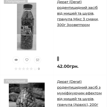
Популярний
Дерат (Derat)
родентицидний засіб
від мишей та щурів,
гранула Мікс 3 смаки,
300г Зооветпром
42.00грн.
0
Популярний
Дерат (Derat)
родентицидний засіб з
муміфікуючим ефектом
від мишей та щурів,
гранула (Арахіс), 200г