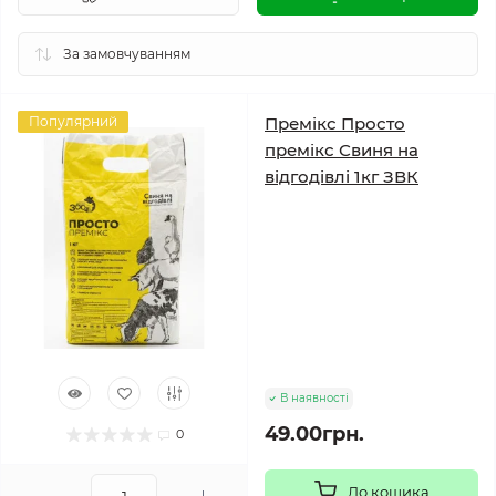
Популярний
Премікс Просто
премікс Свиня на
відгодівлі 1кг ЗВК
В наявності
49.00грн.
0
До кошика