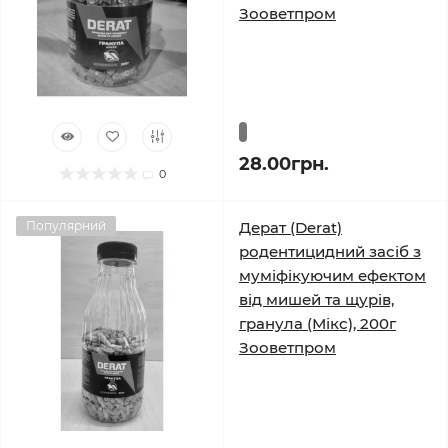
Зооветпром
28.00грн.
0
Популярний
Дерат (Derat)
родентицидний засіб з
муміфікуючим ефектом
від мишей та щурів,
гранула (Мікс), 200г
Зооветпром