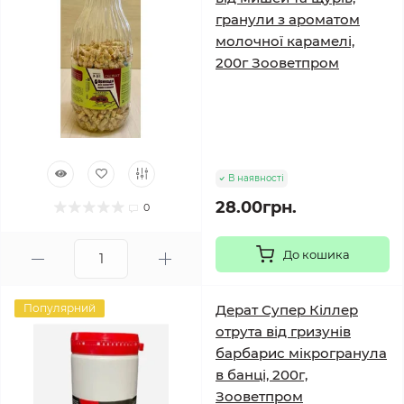
гранули з ароматом
молочної карамелі,
200г Зооветпром
В наявності
28.00грн.
0
До кошика
Популярний
Дерат Супер Кіллер
отрута від гризунів
барбарис мікрогранула
в банці, 200г,
Зооветпром