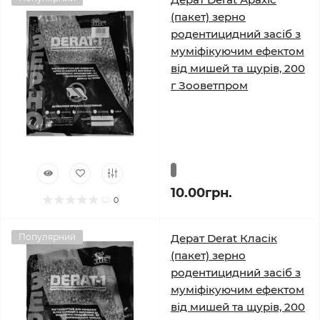
(пакет) зерно
родентицидний засіб з
муміфікуючим ефектом
від мишей та щурів, 200
г Зооветпром
10.00грн.
0
Популярний
Дерат Derat Класік
(пакет) зерно
родентицидний засіб з
муміфікуючим ефектом
від мишей та щурів, 200