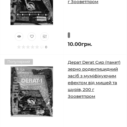
г Зооветпром
10.00грн.
0
Популярний
Дерат Derat Сир (пакет)
зерно родентицидний
засіб з муміфікуючим
ефектом від мишей та
щурів, 200 г
Зооветпром