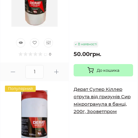
В наявності
50.00грн.
0
До кошика
Популярний
Дерат Супер Кіллер
отрута від гризунів Сир
мікрогранула в банці,
200г, Зооветпром