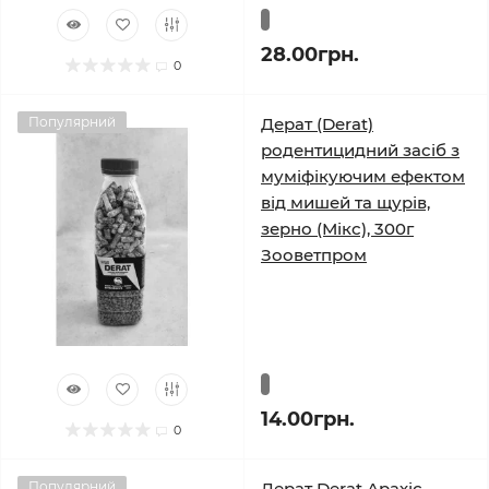
28.00грн.
0
Популярний
Дерат (Derat)
родентицидний засіб з
муміфікуючим ефектом
від мишей та щурів,
зерно (Мікс), 300г
Зооветпром
14.00грн.
0
Популярний
Дерат Derat Арахіс