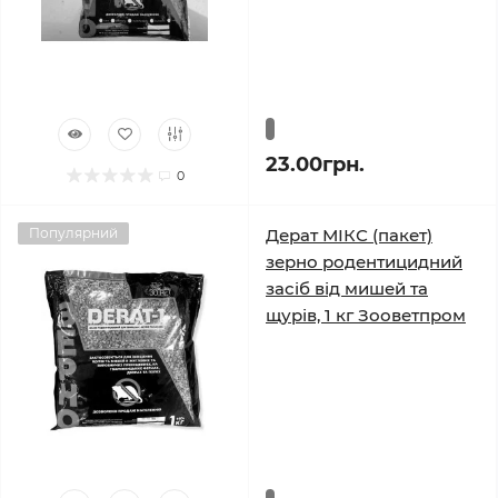
23.00грн.
0
Популярний
Дерат МІКС (пакет)
зерно родентицидний
засіб від мишей та
щурів, 1 кг Зооветпром