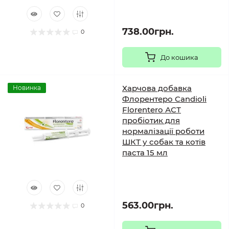
738.00грн.
0
До кошика
Харчова добавка
Новинка
Флорентеро Candioli
Florentero АСТ
пробіотик для
нормалізації роботи
ШКТ у собак та котів
паста 15 мл
563.00грн.
0