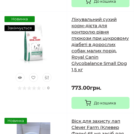
До кошика
Лікувальний сухий
Новинка
корм-дієта для
Закінчується
контролю рівня
глюкози при цукровому
діабеті в дорослих
собак малих порід,
Royal Canin
Glycobalance Small Dog
1,5 кг
773.00грн.
0
До кошика
Віск для захисту лап
Новинка
Clever Farm (Клевер
Фарм) 65 мл засіб для