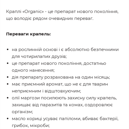
Краплі «Organic» - це препарат нового покоління,
що володіє рядом очевидних переваг.
Переваги крапель:
на рослинній основі і є абсолютно безпечними
для чотирилапих друзів;
це препарат нового покоління, достатньо
одного нанесення;
дія препарату розрахована на один місяць;
має приємний аромат, що не є для тварин
неприємним і відштовхуючим;
олії маргози посилюють захисну силу крапель,
захищає від паразитів та комах, оздоровлює
організм;
масло кориці усуває папіломи, вбиває бактерії,
грибок, мікроби;