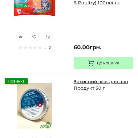
& Poultry) 100гх4шт
60.00грн.
0
До кошика
Захисний віск для лап
Новинка
Продукт 50 г