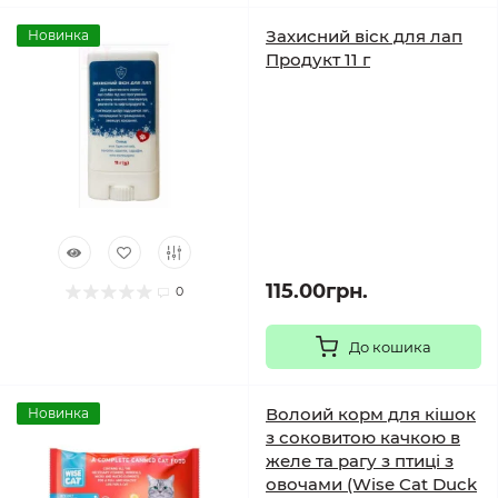
Захисний віск для лап
Новинка
Продукт 11 г
115.00грн.
0
До кошика
Волоий корм для кішок
Новинка
з соковитою качкою в
желе та рагу з птиці з
овочами (Wise Cat Duck