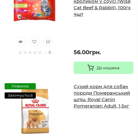
кроликом у соусі (Wise
Cat Beef & Rabbit), 100гх
4шт
56.00грн.
0
До кошика
Сухий корм для собак
Новинка
породи Померанський
Закінчується
шпіц, Royal Canin
Pomeranian Adult, 1,5кг