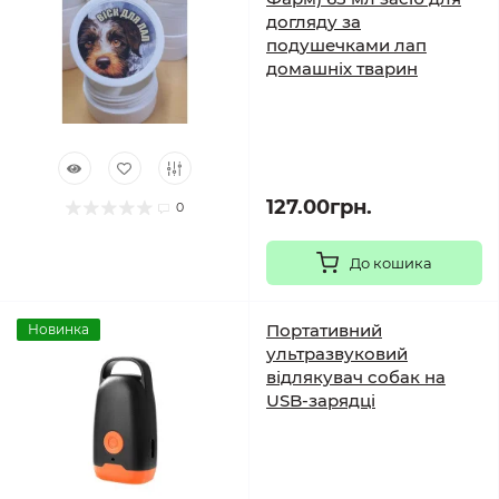
догляду за
подушечками лап
домашніх тварин
127.00грн.
0
До кошика
Портативний
Новинка
ультразвуковий
відлякувач собак на
USB-зарядці