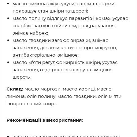
масло лимона лікує укуси, ранки та порізи,
покращує стан шкіри та шерсті;
масло полину відлякує паразитів і комах, усуває
свербіж, загоює гнійнички, роздратування,
знімає набряк;
масло гвоздики загоює виразки, знімає
запалення, діє антисептично, противірусно,
антибактеріально, зміцнює;
масло м'яти регулює жирність шкіри, усуває
запалення, оздоровлює шкіру та зміцнює
шерсть.
Склад:
масло маргози, масло кориці, масло
лимона, олія полину, масло гвоздики, олія м'яти,
ізопропіловий спирт.
Рекомендації з використання:
акуратно відкрити ампулу та вилити вміст на