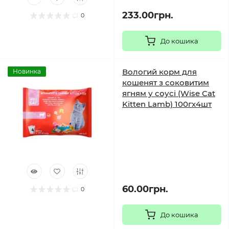
233.00грн.
0
До кошика
Вологий корм для
Новинка
кошенят з соковитим
ягням у соусі (Wise Cat
Kitten Lamb) 100гх4шт
60.00грн.
0
До кошика