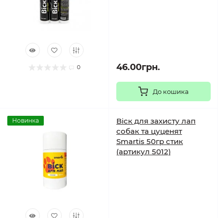
46.00грн.
0
До кошика
Віск для захисту лап
Новинка
собак та цуценят
Smartis 50гр стик
(артикул 5012)