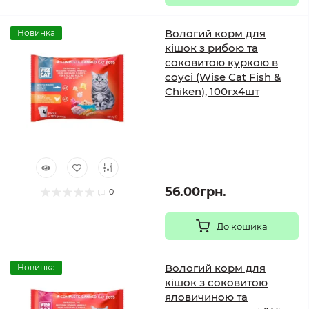
Вологий корм для
Новинка
кішок з рибою та
соковитою куркою в
соусі (Wise Cat Fish &
Chiken), 100гх4шт
56.00грн.
0
До кошика
Вологий корм для
Новинка
кішок з соковитою
яловичиною та