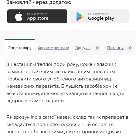
Замовляй через додаток:
Наш додаток на
Наш додаток на
App store
Google play
0
0
Опис товару
Характеристики
Відгуків
Питання
З настанням теплої пори року, кожен власник
замислюється яким же найкращим способом
позбавити свого улюбленого вихованця від
ненависних паразитів. Більшість засобів хоч і є
ефективними, але можуть завдати значної шкоди
здоров'ю самої тварини.
Як зрозуміло з самої назви, склад таких препаратів
складається повністю на рослинній основі і є
абсолютно безпечними для чотириногих друзів.