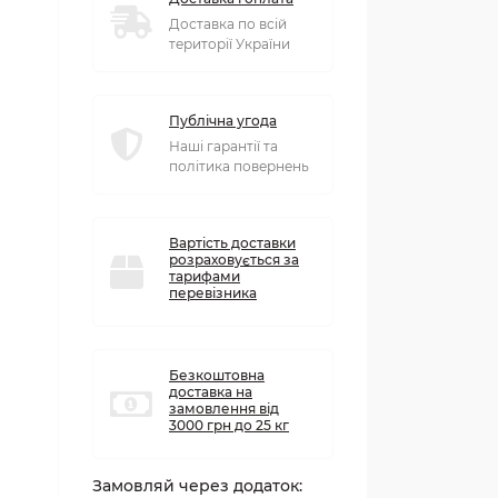
Доставка по всій
території України
Публічна угода
Наші гарантії та
політика повернень
Вартість доставки
розраховується за
тарифами
перевізника
Безкоштовна
доставка на
замовлення від
3000 грн до 25 кг
Замовляй через додаток: