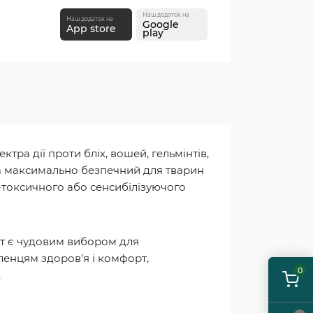
Наш додаток на
Наш додаток на
Google
App store
play
ра дії проти бліх, вошей, гельмінтів,
um максимально безпечний для тварин
о-токсичного або сенсибілізуючого
рат є чудовим вибором для
ленцям здоров'я і комфорт,
0
.