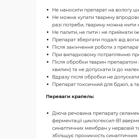
Не наносити препарат на вологу шк
Не можна купати тварину впродовж 
разі потреби, тварину можна мити 
Не палити, не пити і не приймати ї
Препарат зберігати подалі від вогн
Після закінчення роботи з препар
При випадковому потраплянню преп
Після обробки тварин препаратом н
хвилин) та не допускати їх до мале
Вдразу після обробки не допускат
Препарат токсичний для бджіл, а та
Переваги крапель:
Діюча речовина препарату селамект
ферментації циклогексил-В1 авермек
синаптичних мембран у нервовій та
збільшує проникність синаптичних 