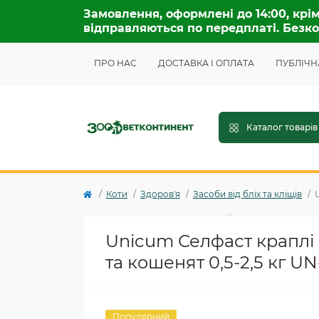
Замовлення, оформлені до 14:00, крім
відправляються по передплаті. Безко
ПРО НАС
ДОСТАВКА І ОПЛАТА
ПУБЛІЧН
Каталог товарів
Коти
Здоров'я
Засоби від бліх та кліщів
Unicum Селфаст краплі на
та кошенят 0,5-2,5 кг UN
Популярний