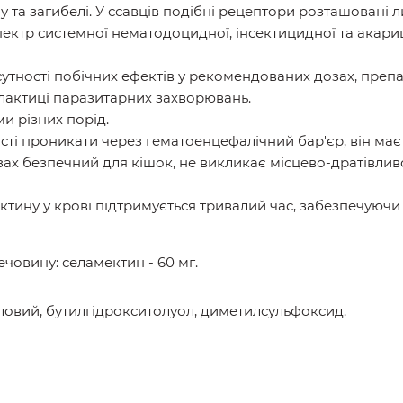
лічу та загибелі. У ссавців подібні рецептори розташовані
ктр системної нематодоцидної, інсектицидної та акарици
дсутності побічних ефектів у рекомендованих дозах, пре
лактиці паразитарних захворювань.
и різних порід.
сті проникати через гематоенцефалічний бар'єр, він має 
зах безпечний для кішок, не викликає місцево-дратівли
тину у крові підтримується тривалий час, забезпечуючи 
ечовину: селамектин - 60 мг.
ловий, бутилгідрокситолуол, диметилсульфоксид.