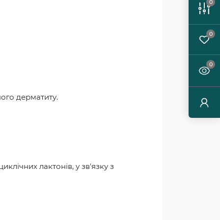
0
0
0
ого дерматиту.
лічних лактонів, у зв'язку з