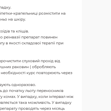
ладку.
піпетки-крапельниці розмістити на
ньо на шкіру.
їдів та кліщів.
бо реінвазії препарат повинен
у в якості складової терапії при
рочистити слуховий прохід від
вушних раковин ( обробляють
 необхідності курс повторюють через
овують одноразово.
ь до початку льоту переносників
у комах. У випадку, коли інтервал між
вляється така можливість. У випадку
репарату проводять через місяць