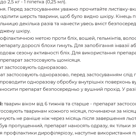
о 2,5 кг - 1 піпетка (0,25 мл).
ня. Перед застосуванням уважно прочитайте листівку-вк
озділити шерсть тварини, щоб було видно шкіру. Кінець 
ельницю декілька разів та нанести увесь вміст безпосеред
джену шкіру.
ілактичною метою проти бліх, вошей, гельмінтів, волосо
епарату дорослі блохи гинуть. Для запобігання інвазії а
родовж сезону активності бліх. Для використання препарат
препарат застосовують щомісяця.
т застосовують одноразово.
т застосовують одноразово, перед застосуванням слід п
зі проводити одноразову обробку внутрішніх поверхонь 
аносити препарат безпосередньо у вушний прохід. У разі
і:
тварин віком від 6 тижнів та старше - препарат застос
осовують тваринам кожного місяця, починаючи за місяц
інчують не раніше ніж через місяць після завершення льот
в пропущенний, препарат наносять одразу, як тільки зя
я профілактики дирофіляріозу, наступне використання п