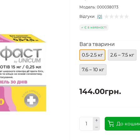
Модель:
000038073
Відгуки:
(0)
Є в наявності
Вага тварини
0.5-2.5 кг
2.6 – 7.5 кг
7.6 – 10 кг
144.00грн.
До коши