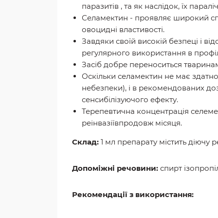
паразитів , та як наслідок, їх пара
Селамектин - проявляє широкий спе
овоцидні властивості.
Завдяки своїй високій безпеці і ві
регулярного використання в профі
Засіб добре переноситься тваринам
Оскільки селамектин не має здатно
небезпеки), і в рекомендованих до
сенсибілізуючого ефекту.
Терепевтична концентрація селемек
реінвазіївпродовж місяця.
Склад:
1 мл препарату містить діючу р
Допоміжні речовини:
спирт ізопропі
Рекомендації з використання: