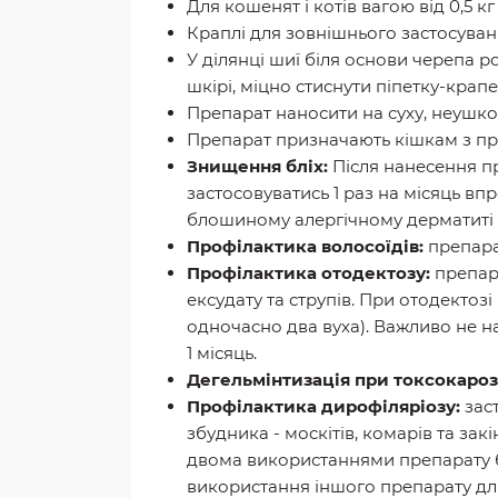
Для кошенят і котів вагою від 0,5 кг д
Краплі для зовнішнього застосуван
У ділянці шиї біля основи черепа р
шкірі, міцно стиснути піпетку-крап
Препарат наносити на суху, неушко
Препарат призначають кішкам з проф
Знищення бліх:
Після нанесення пр
застосовуватись 1 раз на місяць вп
блошиному алергічному дерматиті 
Профілактика волосоїдів:
препара
Профілактика отодектозу:
препара
ексудату та струпів. При отодекто
одночасно два вуха). Важливо не н
1 місяць.
Дегельмінтизація при токсокароз
Профілактика дирофіляріозу:
заст
збудника - москітів, комарів та зак
двома використаннями препарату бу
використання іншого препарату дл