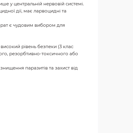
 лише у центральній нервовій системі.
дної дії, має ларвоцидні та
парат є чудовим вибором для
високий рівень безпеки (3 клас
вого, резорбтивно-токсичного або
знищення паразитів та захист від