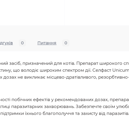
ідгуків
0
Питання
0
ий засіб, призначений для котів. Препарат широкого спект
мектину, що володіє широким спектром дії. Селфаст Unic
их дозах не викликає місцево-дратівливого, резорбтивн
утності побічних ефектів у рекомендованих дозах, препа
тиці паразитарних захворювань. Забезпечте своїм улюб
дтримки їхнього благополуччя та захисту від паразитів