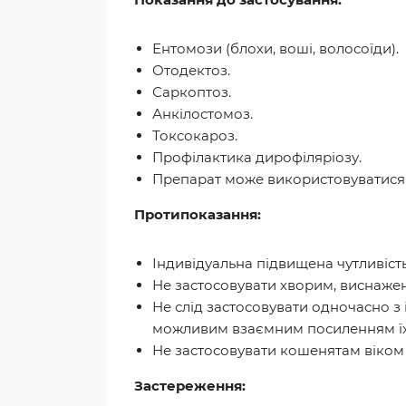
Ентомози (блохи, воші, волосоїди).
Отодектоз.
Саркоптоз.
Анкілостомоз.
Токсокароз.
Профілактика дирофіляріозу.
Препарат може використовуватися я
Протипоказання:
Індивідуальна підвищена чутливіст
Не застосовувати хворим, виснаже
Не слід застосовувати одночасно з
можливим взаємним посиленням їх 
Не застосовувати кошенятам віком 
Застереження: