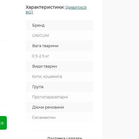
Характеристики:
(дивитися
всі)
Бренд
UNICUM
Вага тварини
0.5-2.5 кг
Види тварин
Коти, кошенята
Група
Протипаразитарні
Діючи речовини
Селамектин
ка
Доставка і оплата