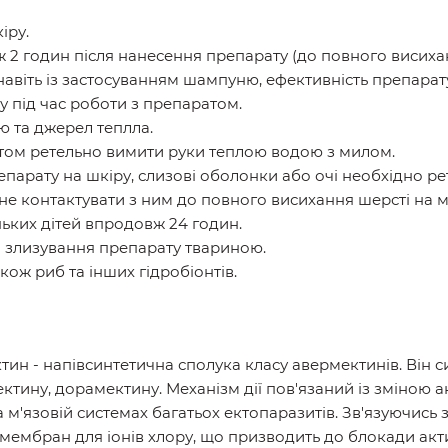
іру.
2 годин після нанесення препарату (до повного висиханн
навіть із застосуванням шампуню, ефективність препарату
жу під час роботи з препаратом.
ю та джерел теплла.
атом ретельно вимити руки теплою водою з милом.
арату на шкіру, слизові оболонки або очі необхідно р
е контактувати з ним до повного висихання шерсті на м
ньких дітей впродовж 24 годин.
и злизування препарату твариною.
кож риб та інших гідробіонтів.
ин - напівсинтетична сполука класу авермектинів. Він 
тину, дорамектину. Механізм дії пов'язаний із зміною а
 м'язовій системах багатьох ектопаразитів. Зв'язуючись 
мембран для іонів хлору, що призводить до блокади акти