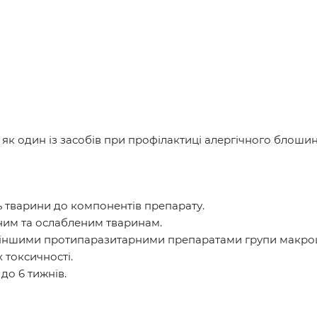
к один із засобів при профілактиці алергічного блошин
ь тварини до компонентів препарату.
ним та ослабленим тваринам.
 іншими протипаразитарними препаратами групи макроцик
токсичності.
до 6 тижнів.