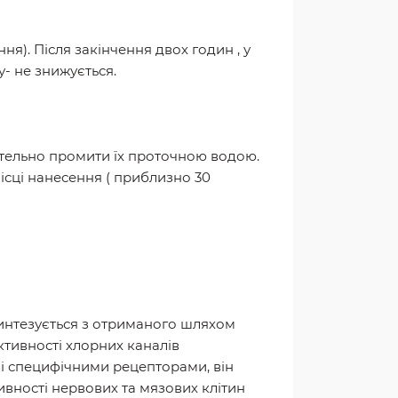
я). Після закінчення двох годин , у
- не знижується.
етельно промити їх проточною водою.
ісці нанесення ( приблизно 30
синтезується з отриманого шляхом
ктивності хлорних каналів
зі специфічними рецепторами, він
вності нервових та мязових клітин