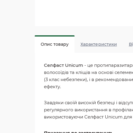
Опис товару
Характеристики
В
Селфаст Unicum
- це протипаразитарн
волосоїдів та кліщів на основі селе
(3 клас небезпеки), і в рекомендован
ефекту.
Завдяки своїй високій безпеці і відс
регулярного використання в профілак
використовуючи Селфаст Unicum для пі
Показання до застосування: