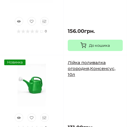
156.00грн.
0
До кошика
Лійка поливалка
Новинка
огородня,Консенсус,
10л