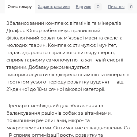
0
0
Опис товару
Характеристики
Відгуків
Питання
Збалансований комплекс вітамінів та мінералів
Долфос Юніор забезпечує правильний
фізіологічний розвиток м’язової маси та скелета
молодих тварин. Комплекс стимулює імунітет,
надає здорового і красивого вигляду шерсті,
сприяє гарному самопочуттю та життєвій енергії
тварини. Добавку рекомендується
використовувати як джерело вітамінів та мінералів
протягом усього періоду розвитку цуценят — від
21-денної до 18-місячної вікової категорії.
Препарат необхідний для збагачення та
балансування раціонів собак за вітамінами,
поживними речовинами, мікро- та
макроелементами. Оптимальне співвідношення Са
і Р сприяє оптимізації росту, розвитку та