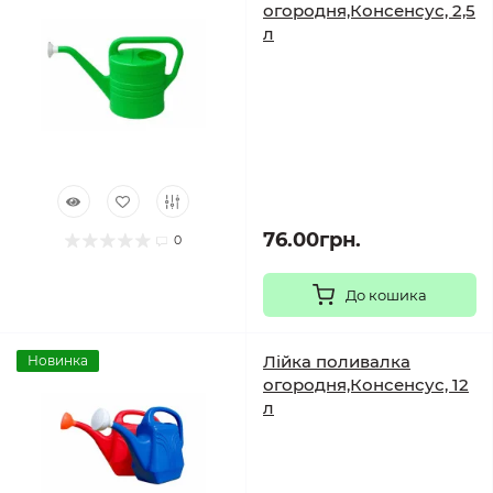
огородня,Консенсус, 2,5
л
76.00грн.
0
До кошика
Лійка поливалка
Новинка
огородня,Консенсус, 12
л