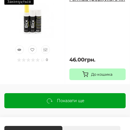
Закінчується
46.00грн.
0
До кошика
Показати ще