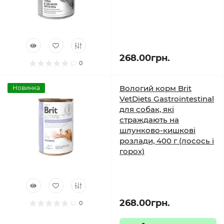
268.00грн.
0
Вологий корм Brit
Новинка
VetDiets Gastrointestinal
для собак, які
страждають на
шлунково-кишкові
розлади, 400 г (лосось і
горох)
268.00грн.
0