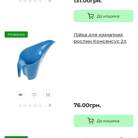
131.00грн.
0
До кошика
Лійка для кімнатних
Новинка
рослин Консенсус 2л
76.00грн.
0
До кошика