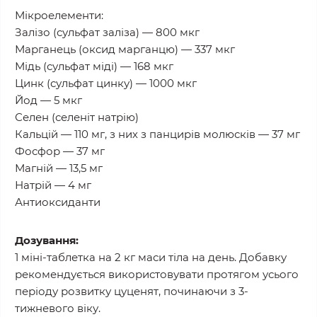
Мікроелементи:
Залізо (сульфат заліза) — 800 мкг
Марганець (оксид марганцю) — 337 мкг
Мідь (сульфат міді) — 168 мкг
Цинк (сульфат цинку) — 1000 мкг
Йод — 5 мкг
Селен (селеніт натрію)
Кальцій — 110 мг, з них з панцирів молюсків — 37 мг
Фосфор — 37 мг
Магній — 13,5 мг
Натрій — 4 мг
Антиоксиданти
Дозування:
1 міні-таблетка на 2 кг маси тіла на день. Добавку
рекомендується використовувати протягом усього
періоду розвитку цуценят, починаючи з 3-
тижневого віку.