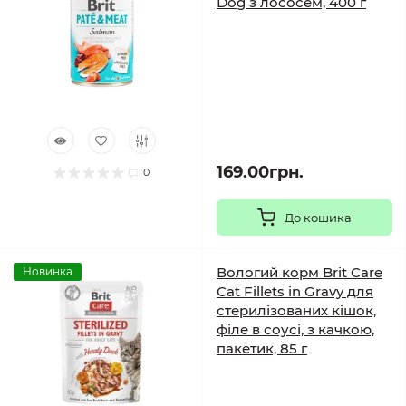
Dog з лососем, 400 г
169.00грн.
0
До кошика
Вологий корм Brit Care
Новинка
Cat Fillets in Gravy для
стерилізованих кішок,
філе в соусі, з качкою,
пакетик, 85 г