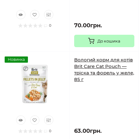
70.00грн.
0
До кошика
Вологий корм для котів
Новинка
Brit Care Cat Pouch —
тріска та форель у желе,
85 г
63.00грн.
0