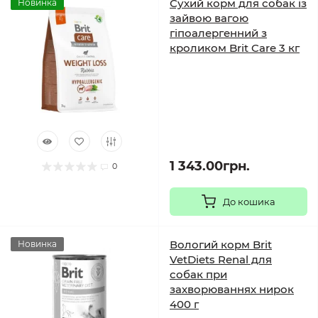
Сухий корм для собак із
Новинка
зайвою вагою
гіпоалергенний з
кроликом Brit Care 3 кг
1 343.00грн.
0
До кошика
Вологий корм Brit
Новинка
VetDiets Renal для
собак при
захворюваннях нирок
400 г