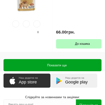
66.00грн.
0
До кошика
Показати ще
Наш додаток на
Наш додаток на
App store
Google play
Слідкуйте за новинками та акціями: