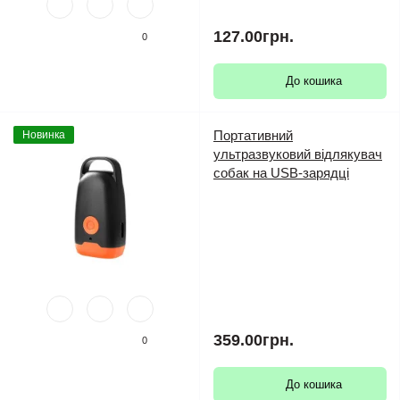
127.00грн.
0
До кошика
Портативний
Новинка
ультразвуковий відлякувач
собак на USB-зарядці
359.00грн.
0
До кошика