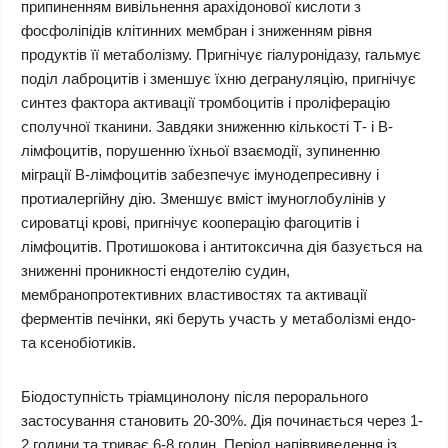
припиненням вивільнення арахідонової кислоти з
фосфоліпідів клітинних мембран і зниженням рівня
продуктів її метаболізму. Пригнічує гіалуронідазу, гальмує
поділ лаброцитів і зменшує їхню дегрануляцію, пригнічує
синтез фактора активації тромбоцитів і проліферацію
сполучної тканини. Завдяки зниженню кількості Т- і B-
лімфоцитів, порушенню їхньої взаємодії, зупиненню
міграції B-лімфоцитів забезпечує імунодепресивну і
протиалергійну дію. Зменшує вміст імуноглобулінів у
сироватці крові, пригнічує кооперацію фагоцитів і
лімфоцитів. Протишокова і антитоксична дія базується на
зниженні проникності ендотелію судин,
мембранопротективних властивостях та активації
ферментів печінки, які беруть участь у метаболізмі ендо-
та ксенобіотиків.
Біодоступність тріамцинолону після перорального
застосування становить 20-30%. Дія починається через 1-
2 години та триває 6-8 годин. Період напіввиведення із