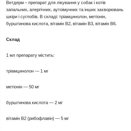
Ветдерм – препарат для лікування у собак і котів
запальних, алергічних, аутоімунних та інших захворювань
шкіри і суглобів. В складі: тріамцинолон, метіонін,
бурштинова кислота, вітамін В2, вітамін В3, вітамін В6.
Склад
1 мл препарату містить:
тріамцинолон — 1 мг
метіонін — 50 мг
бурштинова кислота — 2 мг
вітамін В2 (рибофлавін) — 5 мг