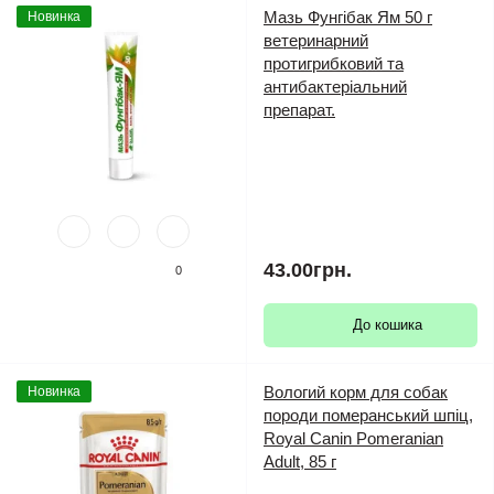
Мазь Фунгібак Ям 50 г
Новинка
ветеринарний
протигрибковий та
антибактеріальний
препарат.
43.00грн.
0
До кошика
Вологий корм для собак
Новинка
породи померанський шпіц,
Royal Canin Pomeranian
Adult, 85 г