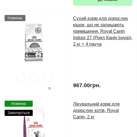
Сухий корм для дорослих
Новинка
кішок, що не залишають
приміщення, Royal Canin
Indoor 27 (Роял Канін Індор),
2 кг + 4 пауча
967.00грн.
0
Лікувальний корм для
Новинка
дорослих котів, Royal
Закінчується
Canin, 2 кг