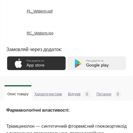
PL_Vetderm.pdf
RC_Vetderm.jpg
Замовляй через додаток:
Наш додаток на
Наш додаток на
App store
Google play
0
0
Опис товару
Характеристики
Відгуків
Питання
Фармакологічні властивості:
Тріамцинолон — синтетичний фторвмісний глюкокортикоїд