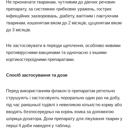
Не призначати тваринам, чутливим до діючих речовин
препарату, за системних грибкових уражень, гострих
інфекційних захворювань, діабету, вагітним і лактуючим
тваринам, кошенятам віком до 2 місяців, цуценятам віком
до 3 місяців.
Не застосовувати в періоди щеплення, особливо живими
противірусними вакцинами та одночасно з іншими
кортикостероїдними препаратами.
Спосіб застосування та дози
Перед використанням флакон із препаратом ретельно
струшують і застосовують перорально один раз на добу,
під час ранішньої годівлі з невеликою кількістю корму або
вводять безпосередньо на корінь язика за допомогою
шприца-дозатора. Дози препарату для лікування тварин у
перші 4 доби наведені у таблиці.