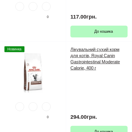
117.00грн.
0
До кошика
Лікувальний сухий корм
Новинка
для котів, Royal Canin
Gastrointestinal Moderate
Calorie, 400 г
294.00грн.
0
До кошика