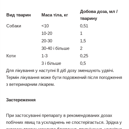
Добова доза, мл /
Вид тварин
Маса тіла, кг
тварину
Собаки
<10
0,51
10-20
1
20-30
1,5
30-40 і більше
2
Коти
1-3
0,25
3 і більше
0,5
Для лікування у наступні 8 діб дозу зменшують удвічі.
Термін лікування може бути подовжений після погодження
з ветеринарним лікарем.
Застереження
При застосуванні препарату в рекомендованих дозах
побічних явищ та ускладнень не спостерігається. Зрідка у