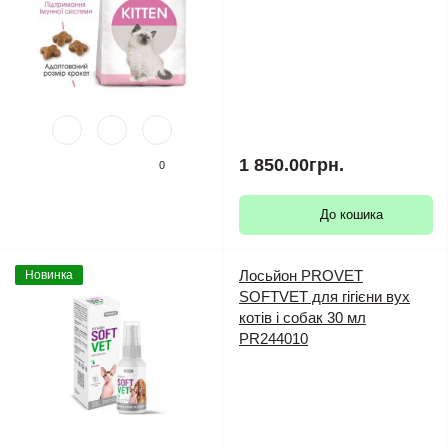
1 850.00грн.
0
До кошика
Лосьйон PROVET
Новинка
SOFTVET для гігієни вух
котів і собак 30 мл
PR244010