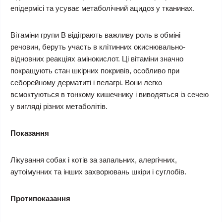
епідермісі та усуває метаболічний ацидоз у тканинах.
Вітаміни групи B відіграють важливу роль в обміні
речовин, беруть участь в клітинних окиснювально-
відновних реакціях амінокислот. Ці вітаміни значно
покращують стан шкірних покривів, особливо при
себорейному дерматиті і пелагрі. Вони легко
всмоктуються в тонкому кишечнику і виводяться із сечею
у вигляді різних метаболітів.
Показання
Лікування собак і котів за запальних, алергічних,
аутоімунних та інших захворювань шкіри і суглобів.
Протипоказання