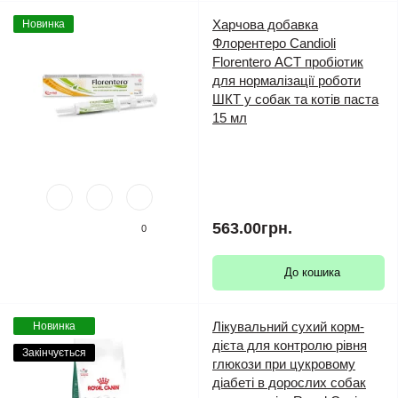
Харчова добавка
Новинка
Флорентеро Candioli
Florentero АСТ пробіотик
для нормалізації роботи
ШКТ у собак та котів паста
15 мл
563.00грн.
0
До кошика
Лікувальний сухий корм-
Новинка
дієта для контролю рівня
Закінчується
глюкози при цукровому
діабеті в дорослих собак