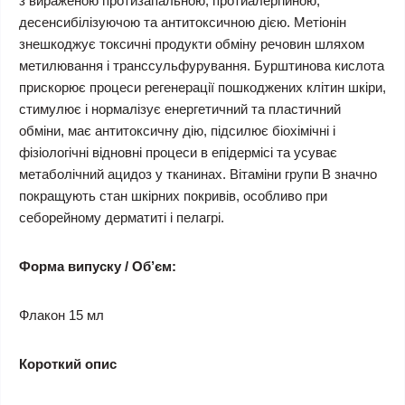
з вираженою протизапальною, протиалергійною,
десенсибілізуючою та антитоксичною дією. Метіонін
знешкоджує токсичні продукти обміну речовин шляхом
метилювання і транссульфурування. Бурштинова кислота
прискорює процеси регенерації пошкоджених клітин шкіри,
стимулює і нормалізує енергетичний та пластичний
обміни, має антитоксичну дію, підсилює біохімічні і
фізіологічні відновні процеси в епідермісі та усуває
метаболічний ацидоз у тканинах. Вітаміни групи В значно
покращують стан шкірних покривів, особливо при
себорейному дерматиті і пелагрі.
Форма випуску / Об’єм:
Флакон 15 мл
Короткий опис