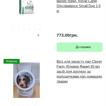
малих порід, Royal Canin
Glycobalance Small Dog 1,5
кг
773.00грн.
0
До кошика
Віск для захисту лап Clever
Новинка
Farm (Клевер Фарм) 65 мл
засіб для догляду за
подушечками лап домашніх
тварин