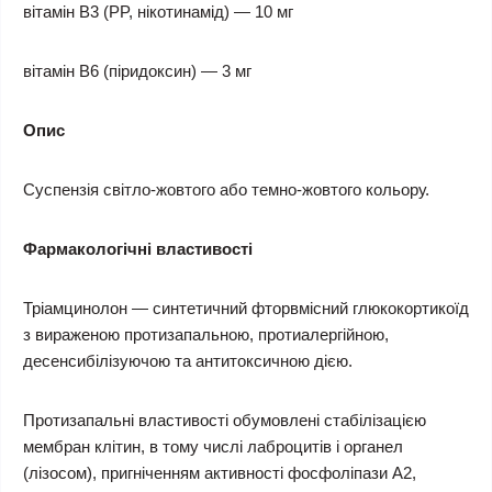
вітамін В3 (PP, нікотинамід) — 10 мг
вітамін В6 (піридоксин) — 3 мг
Опис
Суспензія світло-жовтого або темно-жовтого кольору.
Фармакологічні властивості
Тріамцинолон — синтетичний фторвмісний глюкокортикоїд
з вираженою протизапальною, протиалергійною,
десенсибілізуючою та антитоксичною дією.
Протизапальні властивості обумовлені стабілізацією
мембран клітин, в тому числі лаброцитів і органел
(лізосом), пригніченням активності фосфоліпази A2,