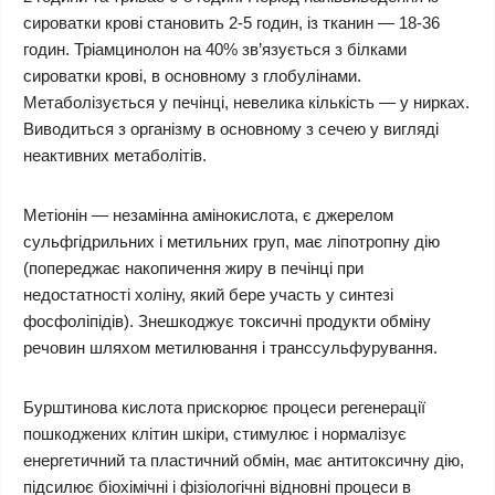
сироватки крові становить 2-5 годин, із тканин — 18-36
годин. Тріамцинолон на 40% зв’язується з білками
сироватки крові, в основному з глобулінами.
Метаболізується у печінці, невелика кількість — у нирках.
Виводиться з організму в основному з сечею у вигляді
неактивних метаболітів.
Метіонін — незамінна амінокислота, є джерелом
сульфгідрильних і метильних груп, має ліпотропну дію
(попереджає накопичення жиру в печінці при
недостатності холіну, який бере участь у синтезі
фосфоліпідів). Знешкоджує токсичні продукти обміну
речовин шляхом метилювання і транссульфурування.
Бурштинова кислота прискорює процеси регенерації
пошкоджених клітин шкіри, стимулює і нормалізує
енергетичний та пластичний обмін, має антитоксичну дію,
підсилює біохімічні і фізіологічні відновні процеси в