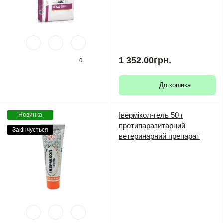
1 352.00грн.
0
До кошика
Івермікол-гель 50 г
Новинка
протипаразитарний
Закінчується
ветеринарний препарат