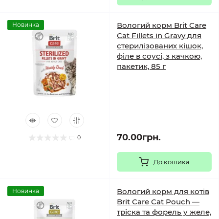
Вологий корм Brit Care
Новинка
Cat Fillets in Gravy для
стерилізованих кішок,
філе в соусі, з качкою,
пакетик, 85 г
70.00грн.
0
До кошика
Вологий корм для котів
Новинка
Brit Care Cat Pouch —
тріска та форель у желе,