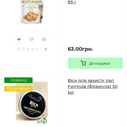
85 г
63.00грн.
0
До кошика
Віск для захисту лап
Новинка
Formula (Формула) 30
Популярний
мл