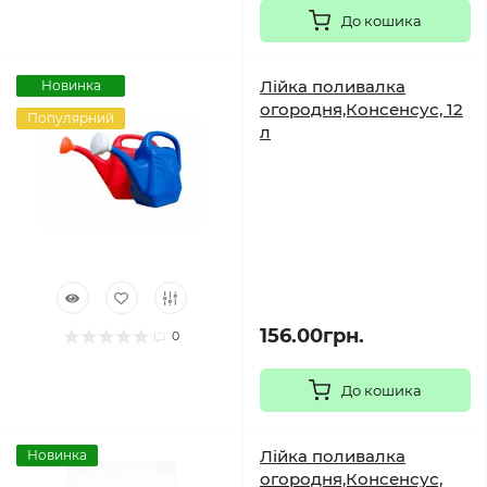
До кошика
Лійка поливалка
Новинка
огородня,Консенсус, 12
Популярний
л
156.00грн.
0
До кошика
Лійка поливалка
Новинка
огородня,Консенсус,