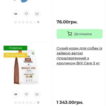
76.00грн.
0
До кошика
Сухий корм для собак із
Новинка
зайвою вагою
Популярний
гіпоалергенний з
кроликом Brit Care 3 кг
1 343.00грн.
0