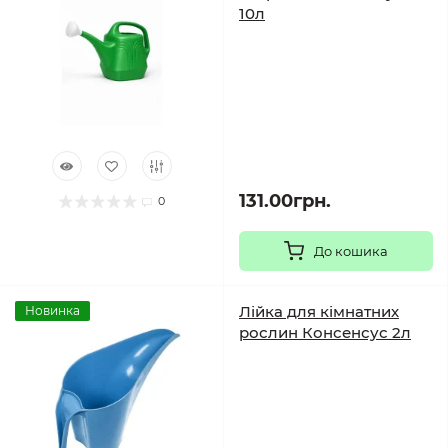
10л
131.00грн.
0
До кошика
Лійка для кімнатних
Новинка
рослин Консенсус 2л