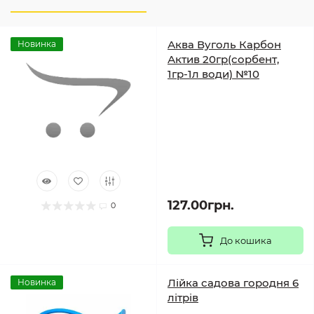
Аква Вуголь Карбон
Новинка
Актив 20гр(сорбент,
1гр-1л води) №10
127.00грн.
0
До кошика
Лійка садова городня 6
Новинка
літрів