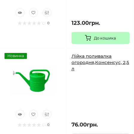
123.00грн.
0
До кошика
Лійка поливалка
Новинка
огородня,Консенсус, 2,5
л
76.00грн.
0