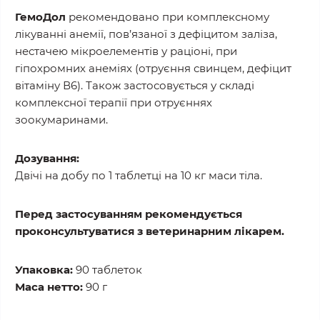
ГемоДол
рекомендовано при комплексному
лікуванні анемії, пов’язаної з дефіцитом заліза,
нестачею мікроелементів у раціоні, при
гіпохромних анеміях (отруєння свинцем, дефіцит
вітаміну В6). Також застосовується у складі
комплексної терапії при отруєннях
зоокумаринами.
Дозування:
Двічі на добу по 1 таблетці на 10 кг маси тіла.
Перед застосуванням рекомендується
проконсультуватися з ветеринарним лікарем.
Упаковка:
90 таблеток
Маса нетто:
90 г