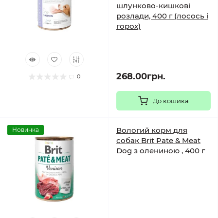
шлунково-кишкові
розлади, 400 г (лосось і
горох)
268.00грн.
0
До кошика
Вологий корм для
Новинка
собак Brit Pate & Meat
Dog з олениною , 400 г