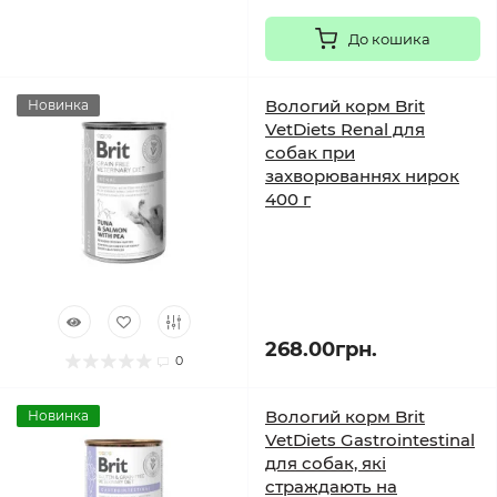
До кошика
Вологий корм Brit
Новинка
VetDiets Renal для
собак при
захворюваннях нирок
400 г
268.00грн.
0
Вологий корм Brit
Новинка
VetDiets Gastrointestinal
для собак, які
страждають на