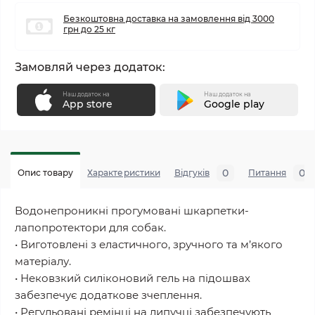
Безкоштовна доставка на замовлення від 3000
грн до 25 кг
Замовляй через додаток:
Наш додаток на
Наш додаток на
App store
Google play
0
0
Опис товару
Характеристики
Відгуків
Питання
Водонепроникні прогумовані шкарпетки-
лапопротектори для собак.
• Виготовлені з еластичного, зручного та м’якого
матеріалу.
• Нековзкий силіконовий гель на підошвах
забезпечує додаткове зчеплення.
• Регульовані ремінці на липучці забезпечують