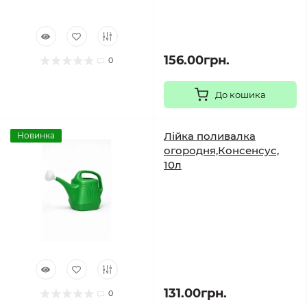
156.00грн.
0
До кошика
Лійка поливалка
Новинка
огородня,Консенсус,
10л
131.00грн.
0