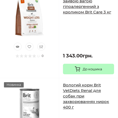
зайвою вагою
гіпоалергенний з
кроликом Brit Care 3 кг
1 343.00грн.
0
До кошика
Вологий корм Brit
Новинка
VetDiets Renal для
собак при
захворюваннях нирок
400 г