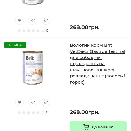
268.00грн.
0
Вологий корм Brit
Новинка
VetDiets Gastrointestinal
для собак, які
страждають на
шлунково-кишкові
розлади, 400 г (лосось і
горох)
268.00грн.
0
До кошика