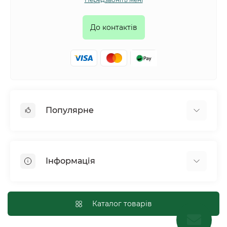
До контактів
Популярне
Собаки
Коти
Інформація
Птахи
Гризуни
Для оптових покупців
Рептилії
Оплата і доставка
Каталог товарів
Сільськогосподарські тварини та птахи
Політика конфіденційності
Риби