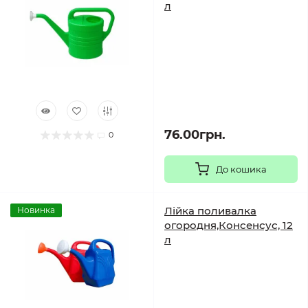
л
76.00грн.
0
До кошика
Лійка поливалка
Новинка
огородня,Консенсус, 12
л