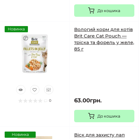
До кошика
Вологий корм для котів
Новинка
Brit Care Cat Pouch —
тріска та форель у желе,
85 г
63.00грн.
0
До кошика
Віск для захисту лап
Новинка