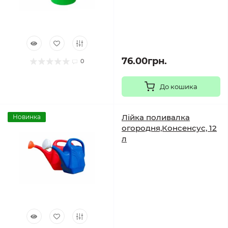
76.00грн.
0
До кошика
Лійка поливалка
Новинка
огородня,Консенсус, 12
л