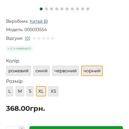
Виробник:
Китай ВІ
Модель:
000033554
Відгуки:
(0)
Є в наявності
Колір
рожевий
синій
червоний
чорний
Розмір
L
M
S
XL
XS
368.00грн.