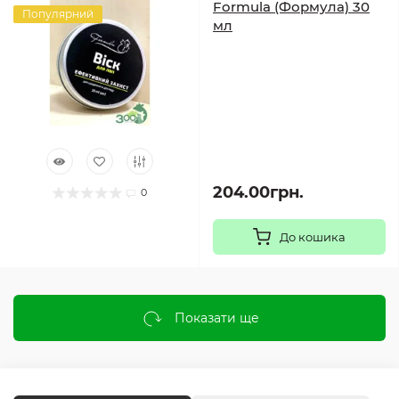
Formula (Формула) 30
Популярний
мл
204.00грн.
0
До кошика
Показати ще