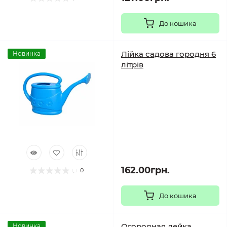
До кошика
Лійка садова городня 6
Новинка
літрів
162.00грн.
0
До кошика
Огородная лейка,
Новинка