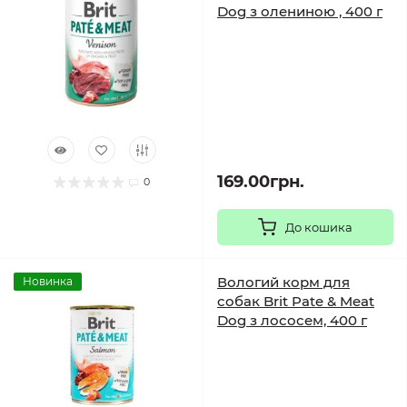
Dog з олениною , 400 г
169.00грн.
0
До кошика
Вологий корм для
Новинка
собак Brit Pate & Meat
Dog з лососем, 400 г