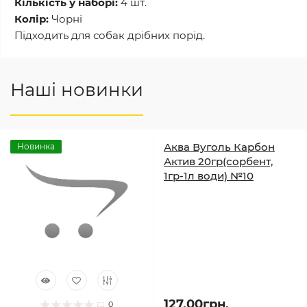
Кількість у наборі:
4 шт.
Колір:
Чорні
Підходить для собак дрібних порід.
Наші новинки
Аква Вуголь Карбон
Новинка
Актив 20гр(сорбент,
1гр-1л води) №10
127.00грн.
0