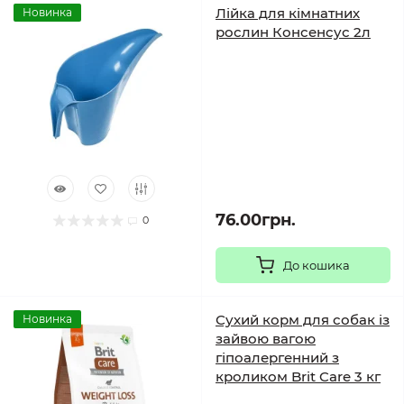
Лійка для кімнатних
Новинка
рослин Консенсус 2л
76.00грн.
0
До кошика
Сухий корм для собак із
Новинка
зайвою вагою
гіпоалергенний з
кроликом Brit Care 3 кг