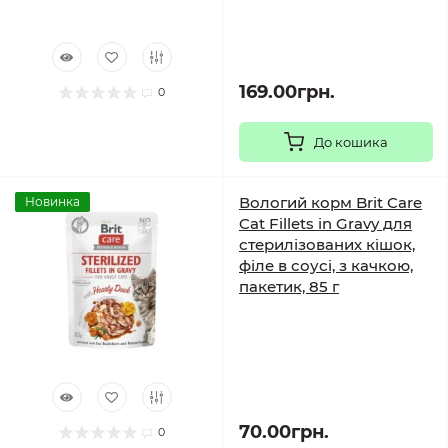
169.00грн.
0
До кошика
Вологий корм Brit Care
Новинка
Cat Fillets in Gravy для
стерилізованих кішок,
філе в соусі, з качкою,
пакетик, 85 г
70.00грн.
0