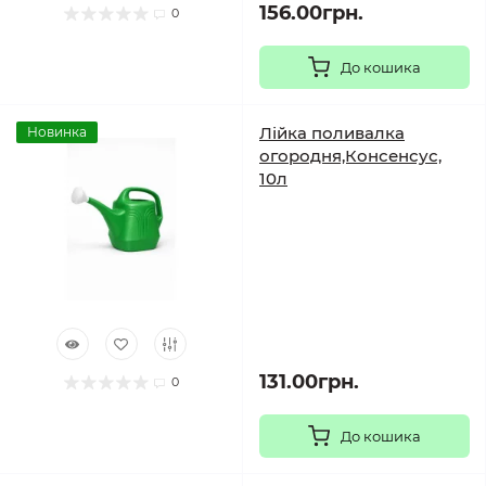
156.00грн.
0
До кошика
Лійка поливалка
Новинка
огородня,Консенсус,
10л
131.00грн.
0
До кошика