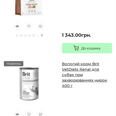
1 343.00грн.
0
До кошика
Вологий корм Brit
Новинка
VetDiets Renal для
собак при
захворюваннях нирок
400 г