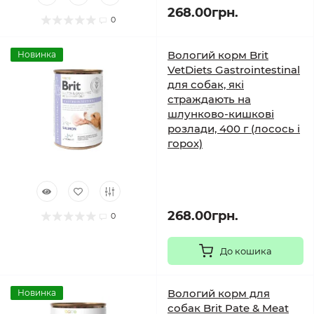
268.00грн.
0
Вологий корм Brit
Новинка
VetDiets Gastrointestinal
для собак, які
страждають на
шлунково-кишкові
розлади, 400 г (лосось і
горох)
268.00грн.
0
До кошика
Вологий корм для
Новинка
собак Brit Pate & Meat