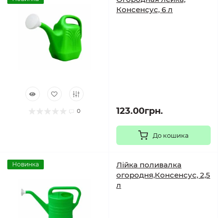
Консенсус, 6 л
123.00грн.
0
До кошика
Лійка поливалка
Новинка
огородня,Консенсус, 2,5
л