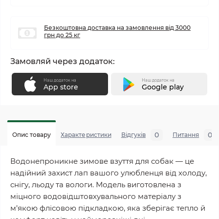
Безкоштовна доставка на замовлення від 3000
грн до 25 кг
Замовляй через додаток:
Наш додаток на
Наш додаток на
App store
Google play
0
0
Опис товару
Характеристики
Відгуків
Питання
Водонепроникне зимове взуття для собак — це
надійний захист лап вашого улюбленця від холоду,
снігу, льоду та вологи. Модель виготовлена з
міцного водовідштовхувального матеріалу з
м’якою флісовою підкладкою, яка зберігає тепло й