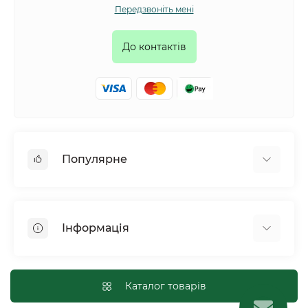
Передзвоніть мені
До контактів
Популярне
Собаки
Коти
Інформація
Птахи
Гризуни
Для оптових покупців
Рептилії
Оплата і доставка
Каталог товарів
Сільськогосподарські тварини та птахи
Політика конфіденційності