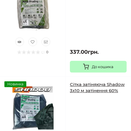
337.00грн.
0
До кошика
Сітка затіняюча Shadow
Новинка
3х10 м затінення 60%