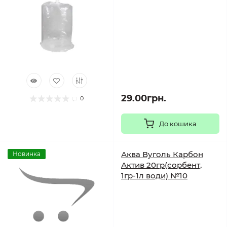
29.00грн.
0
До кошика
Аква Вуголь Карбон
Новинка
Актив 20гр(сорбент,
1гр-1л води) №10