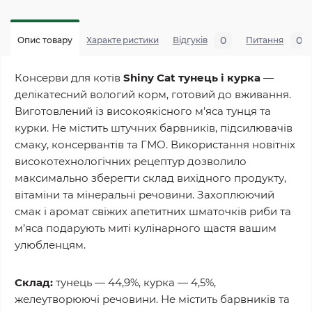
0
0
Опис товару
Характеристики
Відгуків
Питання
Консерви для котів
Shiny Cat тунець і курка
—
делікатесний вологий корм, готовий до вживання.
Виготовлений із високоякісного м’яса тунця та
курки. Не містить штучних барвників, підсилювачів
смаку, консервантів та ГМО. Використання новітніх
високотехнологічних рецептур дозволило
максимально зберегти склад вихідного продукту,
вітаміни та мінеральні речовини. Захоплюючий
смак і аромат свіжих апетитних шматочків риби та
м’яса подарують миті кулінарного щастя вашим
улюбленцям.
Склад:
тунець — 44,9%, курка — 4,5%,
желеутворюючі речовини. Не містить барвників та