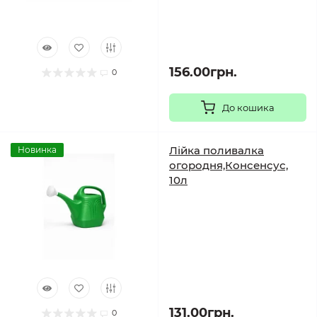
156.00грн.
0
До кошика
Лійка поливалка
Новинка
огородня,Консенсус,
10л
131.00грн.
0