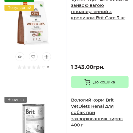
зайвою вагою
Популярний
гіпоалергенний з
кроликом Brit Care 3 кг
1 343.00грн.
0
До кошика
Вологий корм Brit
Новинка
VetDiets Renal для
собак при
захворюваннях нирок
400 г