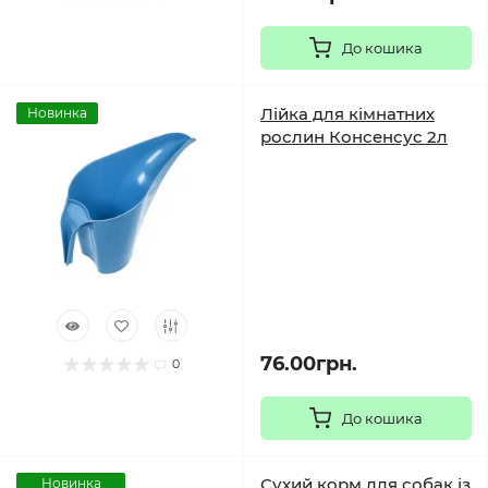
До кошика
Лійка для кімнатних
Новинка
рослин Консенсус 2л
76.00грн.
0
До кошика
Сухий корм для собак із
Новинка