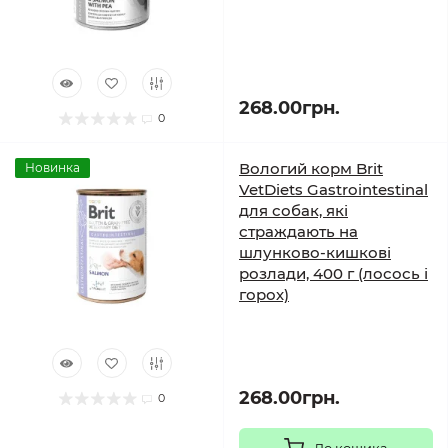
268.00грн.
0
Вологий корм Brit
Новинка
VetDiets Gastrointestinal
для собак, які
страждають на
шлунково-кишкові
розлади, 400 г (лосось і
горох)
268.00грн.
0