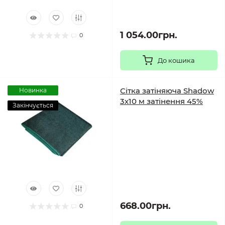
1 054.00грн.
0
До кошика
Сітка затіняюча Shadow
Новинка
3х10 м затінення 45%
Закінчується
668.00грн.
0