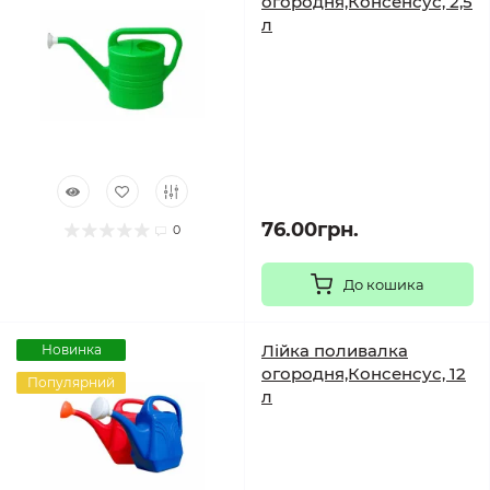
огородня,Консенсус, 2,5
л
76.00грн.
0
До кошика
Лійка поливалка
Новинка
огородня,Консенсус, 12
Популярний
л