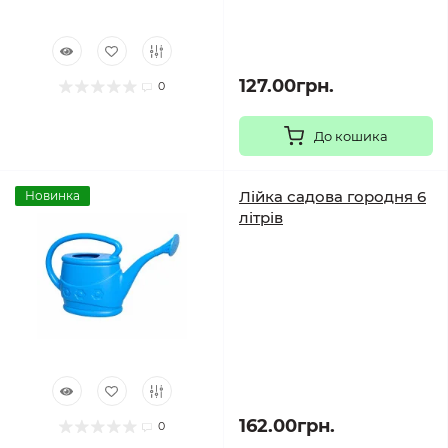
127.00грн.
0
До кошика
Лійка садова городня 6
Новинка
літрів
162.00грн.
0