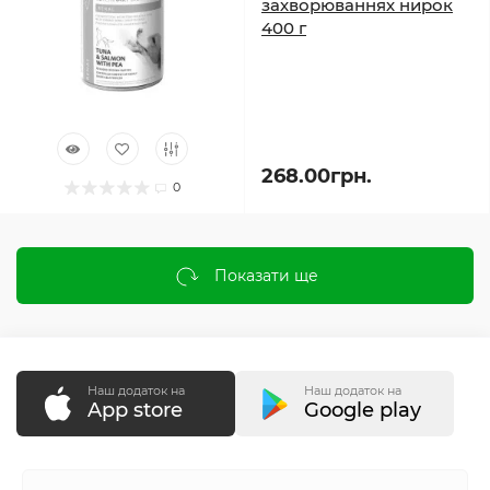
захворюваннях нирок
400 г
268.00грн.
0
Показати ще
Наш додаток на
Наш додаток на
App store
Google play