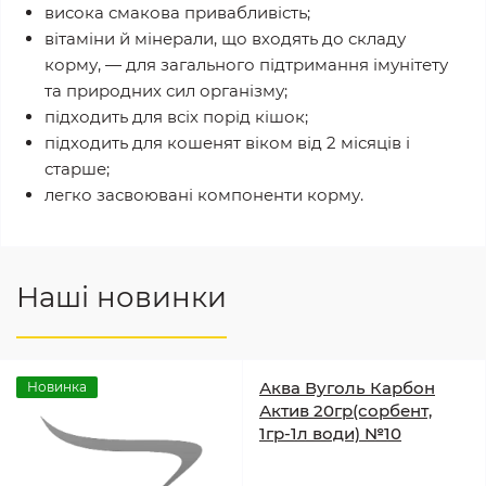
висока смакова привабливість;
вітаміни й мінерали, що входять до складу
корму, — для загального підтримання імунітету
та природних сил організму;
підходить для всіх порід кішок;
підходить для кошенят віком від 2 місяців і
старше;
легко засвоювані компоненти корму.
Наші новинки
Аква Вуголь Карбон
Новинка
Актив 20гр(сорбент,
1гр-1л води) №10