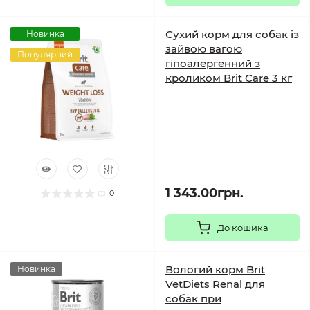
Сухий корм для собак із
Новинка
зайвою вагою
Популярний
гіпоалергенний з
кроликом Brit Care 3 кг
1 343.00грн.
0
До кошика
Вологий корм Brit
Новинка
VetDiets Renal для
собак при