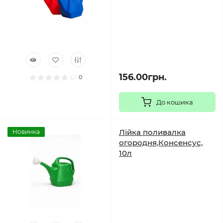
156.00грн.
0
До кошика
Лійка поливалка
Новинка
огородня,Консенсус,
10л