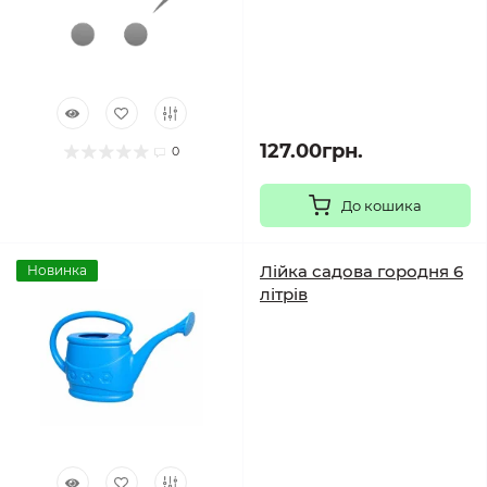
127.00грн.
0
До кошика
Лійка садова городня 6
Новинка
літрів