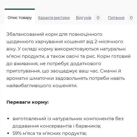
0
0
Опис товару
Характеристики
Відгуків
Питання
Збалансований корм для повноцінного
щоденного харчування кошенят від 2-місячного
віку. У складі корму використовуються натуральні
м’ясні продукти, а також овочі та рис. Корм готовий
до вживання, не потребує додаткового
приготування, що заощаджує ваш час. Смачні й
ароматні шматочки задовольнять потреби навіть
найвибагливішого кошеняти.
Переваги корму:
виготовлений із натуральних компонентів без
додавання консервантів і барвників;
59% м’яса та м’ясних продуктів;