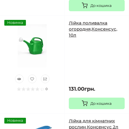
До кошика
Лійка поливалка
Новинка
огородня,Консенсус,
10л
131.00грн.
0
До кошика
Лійка для кімнатних
Новинка
рослин Консенсус 2л