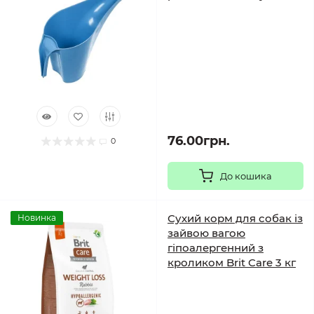
76.00грн.
0
До кошика
Сухий корм для собак із
Новинка
зайвою вагою
гіпоалергенний з
кроликом Brit Care 3 кг