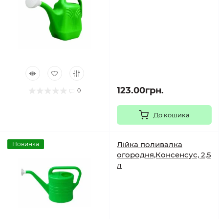
123.00грн.
0
До кошика
Лійка поливалка
Новинка
огородня,Консенсус, 2,5
л