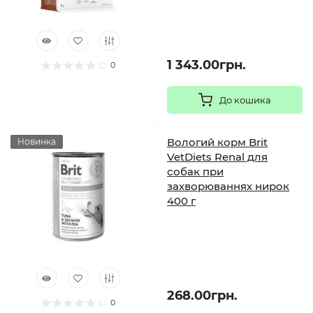
1 343.00грн.
0
До кошика
Вологий корм Brit
Новинка
VetDiets Renal для
собак при
захворюваннях нирок
400 г
268.00грн.
0