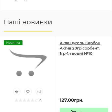
Наші новинки
Аква Вуголь Карбон
Новинка
Актив 20гр(сорбент,
1гр-1л води) №10
127.00грн.
0