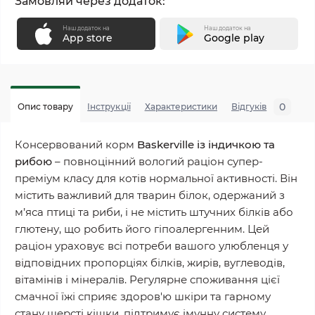
Замовляй через додаток:
Наш додаток на
Наш додаток на
App store
Google play
0
Опис товару
Інструкції
Характеристики
Відгуків
П
Консервований корм
Baskerville із індичкою та
рибою
– повноцінний вологий раціон супер-
преміум класу для котів нормальної активності. Він
містить важливий для тварин білок, одержаний з
м’яса птиці та риби, і не містить штучних білків або
глютену, що робить його гіпоалергенним. Цей
раціон ураховує всі потреби вашого улюбленця у
відповідних пропорціях білків, жирів, вуглеводів,
вітамінів і мінералів. Регулярне споживання цієї
смачної їжі сприяє здоров'ю шкіри та гарному
стану шерсті кішки, підтримує імунну систему,