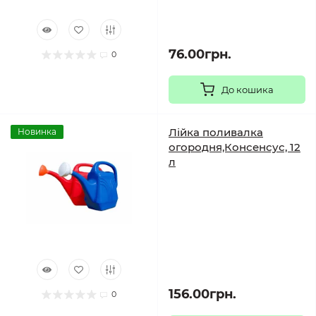
76.00грн.
0
До кошика
Лійка поливалка
Новинка
огородня,Консенсус, 12
л
156.00грн.
0