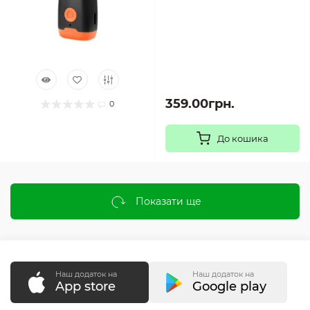
359.00грн.
0
До кошика
Показати ще
Наш додаток на
Наш додаток на
App store
Google play