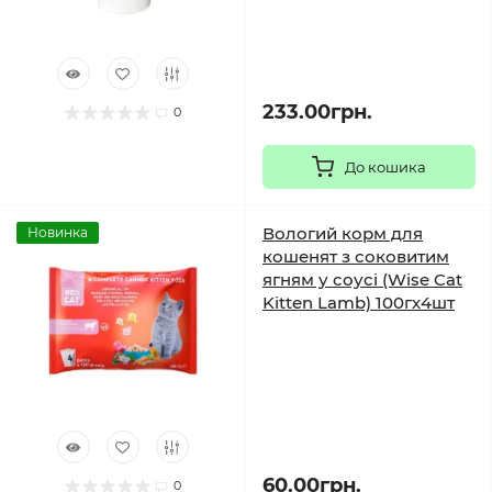
233.00грн.
0
До кошика
Вологий корм для
Новинка
кошенят з соковитим
ягням у соусі (Wise Cat
Kitten Lamb) 100гх4шт
60.00грн.
0