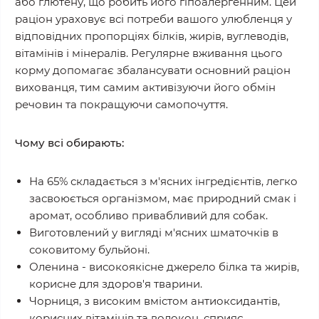
або глютену, що робить його гіпоалергенним. Цей
раціон ураховує всі потреби вашого улюбленця у
відповідних пропорціях білків, жирів, вуглеводів,
вітамінів і мінералів. Регулярне вживання цього
корму допомагає збалансувати основний раціон
вихованця, тим самим активізуючи його обмін
речовин та покращуючи самопочуття.
Чому всі обирають:
На 65% складається з м'ясних інгредієнтів, легко
засвоюється організмом, має природний смак і
аромат, особливо привабливий для собак.
Виготовлений у вигляді м'ясних шматочків в
соковитому бульйоні.
Оленина - високоякісне джерело білка та жирів,
корисне для здоров'я тварини.
Чорниця, з високим вмістом антиоксидантів,
корисних вітамінів та волокон, сприяє