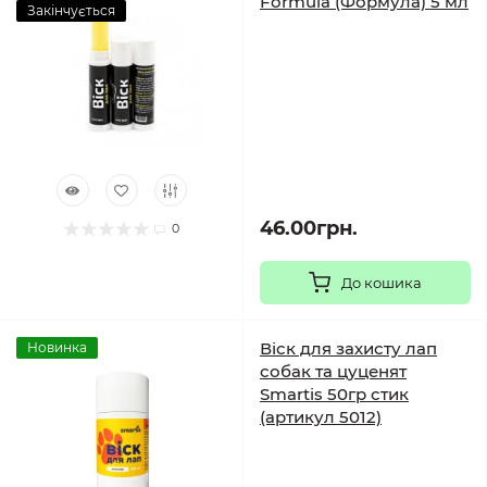
Formula (Формула) 5 мл
Закінчується
46.00грн.
0
До кошика
Віск для захисту лап
Новинка
собак та цуценят
Smartis 50гр стик
(артикул 5012)