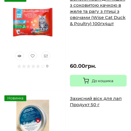
з соковитою качкою в
желе та рагу з птиці з
овочами (Wise Cat Duck
& Poultry) 100гх4шт
60.00грн.
0
До кошика
Захисний віск для лап
Новинка
Продукт 50 г