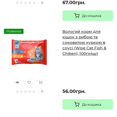
67.00грн.
0
До кошика
Вологий корм для
Новинка
кішок з рибою та
соковитою куркою в
соусі (Wise Cat Fish &
Chiken), 100гх4шт
56.00грн.
0
До кошика