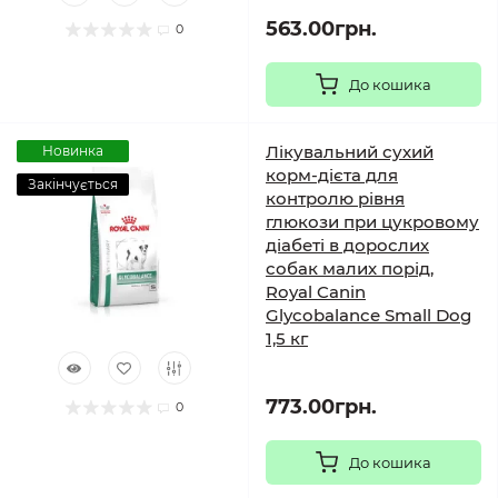
563.00грн.
0
До кошика
Лікувальний сухий
Новинка
корм-дієта для
Закінчується
контролю рівня
глюкози при цукровому
діабеті в дорослих
собак малих порід,
Royal Canin
Glycobalance Small Dog
1,5 кг
773.00грн.
0
До кошика