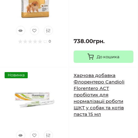
738.00грн.
0
До кошика
Харчова добавка
Новинка
Флорентеро Candioli
Florentero АСТ
пробіотик для
нормалізації роботи
ШКТ у собак та котів
паста 15 мл