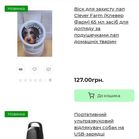
Віск для захисту лап
Новинка
Clever Farm (Клевер
Фарм) 65 мл засіб для
догляду за
подушечками лап
домашніх тварин
127.00грн.
0
До кошика
Портативний
Новинка
ультразвуковий
відлякувач собак на
USB-зарядці