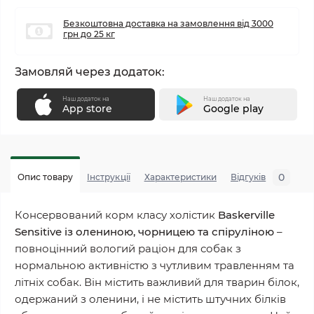
Безкоштовна доставка на замовлення від 3000
грн до 25 кг
Замовляй через додаток:
Наш додаток на
Наш додаток на
App store
Google play
0
Опис товару
Інструкції
Характеристики
Відгуків
П
Консервований корм класу холістик
Baskerville
Sensitive із олениною, чорницею та спіруліною
–
повноцінний вологий раціон для собак з
нормальною активністю з чутливим травленням та
літніх собак. Він містить важливий для тварин білок,
одержаний з оленини, і не містить штучних білків