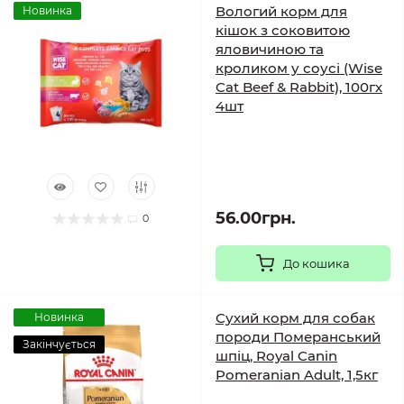
Вологий корм для
Новинка
кішок з соковитою
яловичиною та
кроликом у соусі (Wise
Cat Beef & Rabbit), 100гх
4шт
56.00грн.
0
До кошика
Сухий корм для собак
Новинка
породи Померанський
Закінчується
шпіц, Royal Canin
Pomeranian Adult, 1,5кг