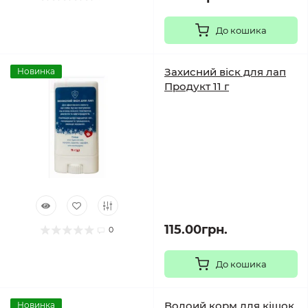
До кошика
Захисний віск для лап
Новинка
Продукт 11 г
115.00грн.
0
До кошика
Волоий корм для кішок
Новинка