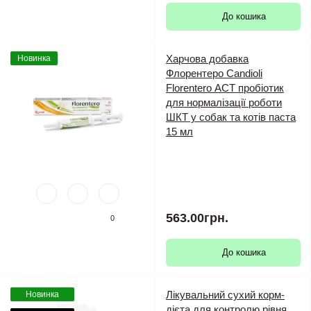
До кошика
Харчова добавка
Новинка
Флорентеро Candioli
Florentero АСТ пробіотик
для нормалізації роботи
ШКТ у собак та котів паста
15 мл
563.00грн.
0
До кошика
Лікувальний сухий корм-
Новинка
дієта для контролю рівня