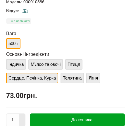
Модель:
000010386
Відгуки:
(0)
Є в наявності
Вага
500 г
Основні інгредієнти
Індичка
М\'ясо та овочі
Птиця
Сердце, Печінка, Курка
Телятина
Ягня
73.00грн.
До кошика