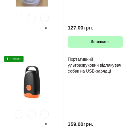
127.00грн.
0
До кошика
Портативний
Новинка
ультразвуковий відлякувач
собак на USB-зарядці
359.00грн.
0