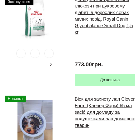
Закінчується
глюкози при цукровому
діабеті в дорослих собак
малих порід, Royal Canin
Glycobalance Small Dog 1,5
кг
773.00грн.
0
До кошика
Віск для захисту лап Clever
Новинка
Farm (Клевер Фарм) 65 мл
засіб для догляду за
подушечками лап домашніх
тварин