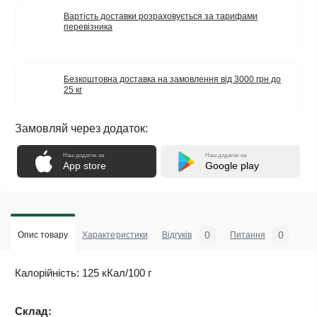
Вартість доставки розраховується за тарифами
перевізника
Безкоштовна доставка на замовлення від 3000 грн до
25 кг
Замовляй через додаток:
Наш додаток на
Наш додаток на
App store
Google play
0
0
Опис товару
Характеристики
Відгуків
Питання
Калорійність: 125 кКал/100 г
Склад: