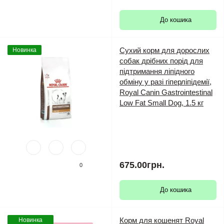
До кошика
Сухий корм для дорослих
Новинка
собак дрібних порід для
підтримання ліпідного
обміну у разі гіперліпідемії,
Royal Canin Gastrointestinal
Low Fat Small Dog, 1.5 кг
675.00грн.
0
До кошика
Корм для кошенят Royal
Новинка