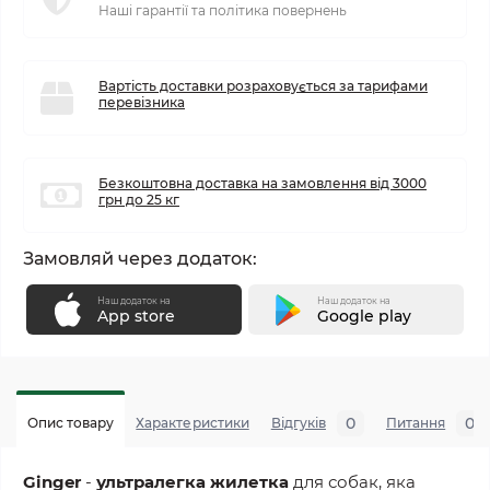
Наші гарантії та політика повернень
Вартість доставки розраховується за тарифами
перевізника
Безкоштовна доставка на замовлення від 3000
грн до 25 кг
Замовляй через додаток:
Наш додаток на
Наш додаток на
App store
Google play
0
0
Опис товару
Характеристики
Відгуків
Питання
Ginger
-
ультралегка жилетка
для собак, яка