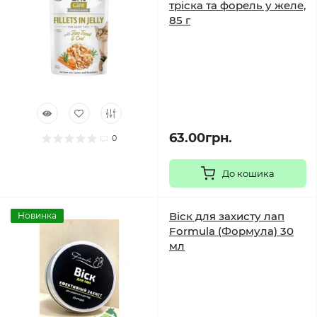
тріска та форель у желе,
85 г
63.00грн.
0
До кошика
Віск для захисту лап
Новинка
Formula (Формула) 30
мл