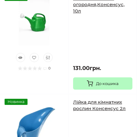
огородня,Консенсус,
10л
131.00грн.
0
До кошика
Лійка для кімнатних
Новинка
рослин Консенсус 2л