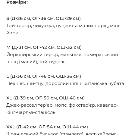
Розміри:
S (Д-26 см, ОГ-36 см, ОШ-29 см)
Той-тер'єр, чихуахуа, цуценята малих порід, міні-
йорк
M (Д-31 см, ОГ-42 см, ОШ-32 см)
Йоркширський тер'єр, мальтезе, померанський
шпіц (малий), той-пудель
L (Д-36 см, ОГ-46 см, ОШ-36 см)
Пекінес, ши-тцу, дорослий шпіц, китайська чубата
XL (Д-39 см, ОГ-50 см, ОШ-40 см)
Джек-рассел тер'єр, мопс, фокстер'єр, кавалер-
кінг-чарльз-спанієль
XXL (Д-42 см, ОГ-54 см, ОШ-44 см)
Французький бульдог (стандарт), вест-хайленд-