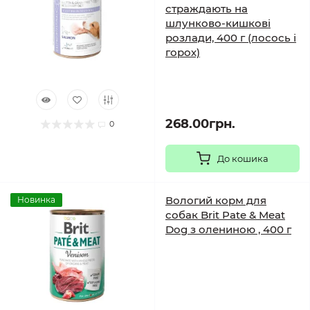
страждають на
шлунково-кишкові
розлади, 400 г (лосось і
горох)
268.00грн.
0
До кошика
Вологий корм для
Новинка
собак Brit Pate & Meat
Dog з олениною , 400 г