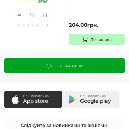
204.00грн.
0
До кошика
Показати ще
Наш додаток на
Наш додаток на
App store
Google play
Слідкуйте за новинками та акціями: