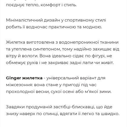
поєднує тепло, комфорт і стиль.
Мінімалістичний дизайн у спортивному стилі
робить її водночас практичною та модною.
Жилетка виготовлена з водонепроникної тканини
та утеплена синтепоном, тому надійно захищає від
вітру й вологи. Вона ідеально сідає по фігурі, не
обмежує рухів і не закриває задні лапи чи живіт.
Ginger жилетка
- універсальний варіант для
міжсезоння: вона стане у пригоді під час
прохолодної весни, сухої осені або м’якої зими.
Завдяки продуманій застібці-блискавці, що йде
знизу наверх по спинці, вдягати її легко та швидко.