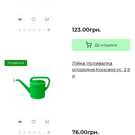
123.00грн.
0
До кошика
Лійка поливалка
Новинка
огородня,Консенсус, 2,5
л
76.00грн.
0