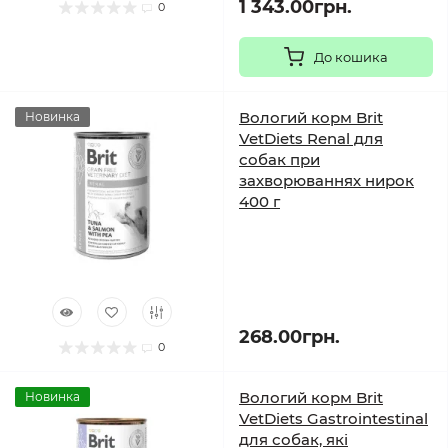
1 343.00грн.
0
До кошика
Вологий корм Brit
Новинка
VetDiets Renal для
собак при
захворюваннях нирок
400 г
268.00грн.
0
Вологий корм Brit
Новинка
VetDiets Gastrointestinal
для собак, які