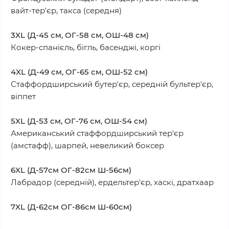
вайт-тер'єр, такса (середня)
3XL (Д-45 см, ОГ-58 см, ОШ-48 см)
Кокер-спанієль, бігль, басенджі, коргі
4XL (Д-49 см, ОГ-65 см, ОШ-52 см)
Стаффордширський бутер'єр, середній бультер'єр,
віппет
5XL (Д-53 см, ОГ-76 см, ОШ-54 см)
Американський стаффордширський тер'єр
(амстафф), шарпей, невеликий боксер
6XL (Д-57см ОГ-82см Ш-56см)
Лабрадор (середній), ердельтер'єр, хаскі, дратхаар
7XL (Д-62см ОГ-86см Ш-60см)