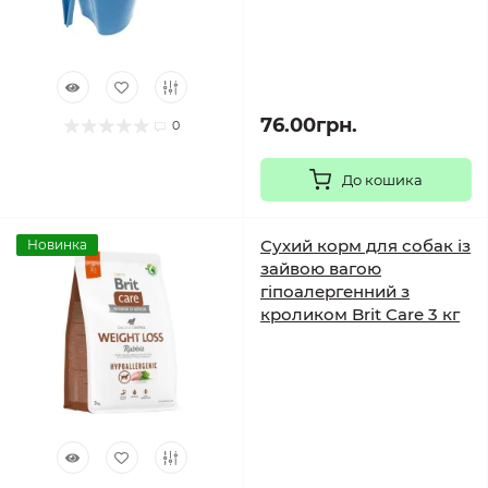
76.00грн.
0
До кошика
Сухий корм для собак із
Новинка
зайвою вагою
гіпоалергенний з
кроликом Brit Care 3 кг