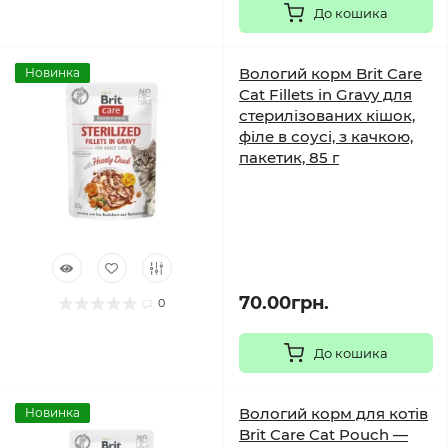
До кошика
Вологий корм Brit Care
Новинка
Cat Fillets in Gravy для
стерилізованих кішок,
філе в соусі, з качкою,
пакетик, 85 г
70.00грн.
0
До кошика
Вологий корм для котів
Новинка
Brit Care Cat Pouch —