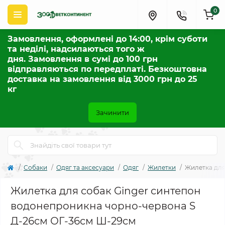
0
Замовлення, оформлені до 14:00, крім суботи
та неділі, надсилаються того ж
дня. Замовлення в сумі до 100 грн
відправляються по передплаті. Безкоштовна
доставка на замовлення від 3000 грн до 25
кг
Зачинити
Собаки
Одяг та аксесуари
Одяг
Жилетки
Жилетка для
Жилетка для собак Ginger синтепон
водонепроникна чорно-червона S
Д-26см ОГ-36см Ш-29см