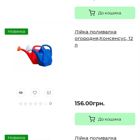
До кошика
Лійка поливалка
Новинка
огородня,Консенсус, 12
л
156.00грн.
0
До кошика
Лійка поливалка
Новинка