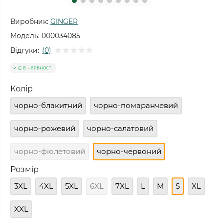
Виробник:
GINGER
Модель:
000034085
Відгуки:
(0)
Є в наявності
Колір
чорно-блакитний
чорно-помаранчевий
чорно-рожевий
чорно-салатовий
чорно-фіолетовий
чорно-червоний
Розмір
3XL
4XL
5XL
6XL
7XL
L
M
S
XL
XXL