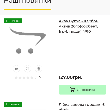
Наші новинки
Аква Вуголь Карбон
Новинка
Актив 20гр(сорбент,
1гр-1л води) №10
127.00грн.
0
До кошика
Лійка садова городня 6
Новинка
літрів