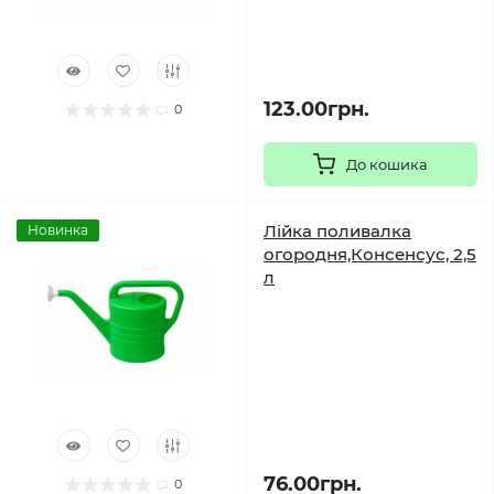
123.00грн.
0
До кошика
Лійка поливалка
Новинка
огородня,Консенсус, 2,5
л
76.00грн.
0