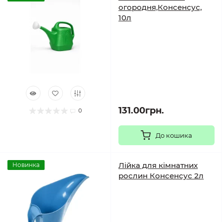
огородня,Консенсус,
10л
131.00грн.
0
До кошика
Лійка для кімнатних
Новинка
рослин Консенсус 2л