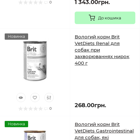
1 343.00грн.
0
До кошика
Вологий корм Brit
Новинка
VetDiets Renal для
собак при
захворюваннях нирок
400 г
268.00грн.
0
Вологий корм Brit
Новинка
VetDiets Gastrointestinal
для собак, які