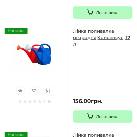
До кошика
Лійка поливалка
Новинка
огородня,Консенсус, 12
л
156.00грн.
0
До кошика
Лійка поливалка
Новинка