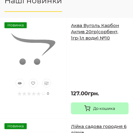
Наші новинки
Аква Вуголь Карбон
Новинка
Актив 20гр(сорбент,
1гр-1л води) №10
127.00грн.
0
До кошика
Лійка садова городня 6
Новинка
літрів