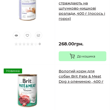
страждають на
шлунково-кишкові
розлади, 400 г (лосось і
горох)
268.00грн.
0
До кошика
Вологий корм для
Новинка
собак Brit Pate & Meat
Dog з олениною , 400 г