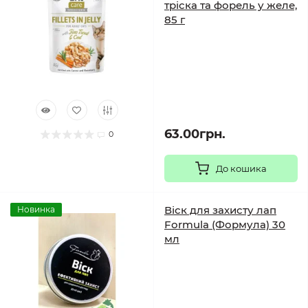
тріска та форель у желе,
85 г
63.00грн.
0
До кошика
Віск для захисту лап
Новинка
Formula (Формула) 30
мл