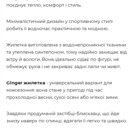
поєднує тепло, комфорт і стиль.
Мінімалістичний дизайн у спортивному стилі
робить її водночас практичною та модною.
Жилетка виготовлена з водонепроникної тканини
та утеплена синтепоном, тому надійно захищає від
вітру й вологи. Вона ідеально сідає по фігурі, не
обмежує рухів і не закриває задні лапи чи живіт.
Ginger жилетка
- універсальний варіант для
міжсезоння: вона стане у пригоді під час
прохолодної весни, сухої осені або м’якої зими.
Завдяки продуманій застібці-блискавці, що йде
знизу наверх по спинці, вдягати її легко та швидко.