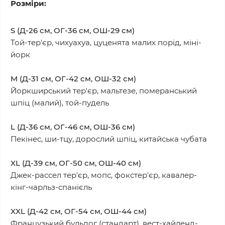
Розміри:
S (Д-26 см, ОГ-36 см, ОШ-29 см)
Той-тер'єр, чихуахуа, цуценята малих порід, міні-
йорк
M (Д-31 см, ОГ-42 см, ОШ-32 см)
Йоркширський тер'єр, мальтезе, померанський
шпіц (малий), той-пудель
L (Д-36 см, ОГ-46 см, ОШ-36 см)
Пекінес, ши-тцу, дорослий шпіц, китайська чубата
XL (Д-39 см, ОГ-50 см, ОШ-40 см)
Джек-рассел тер'єр, мопс, фокстер'єр, кавалер-
кінг-чарльз-спанієль
XXL (Д-42 см, ОГ-54 см, ОШ-44 см)
Французький бульдог (стандарт), вест-хайленд-