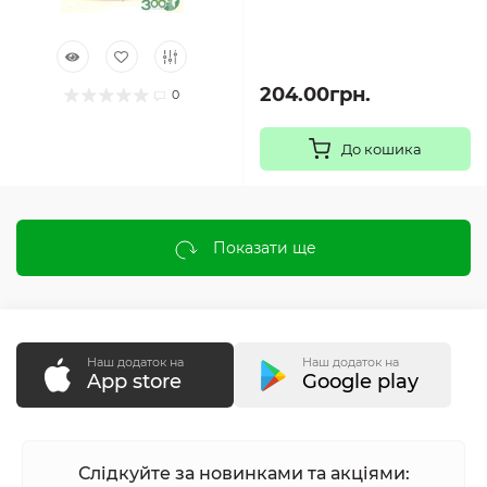
204.00грн.
0
До кошика
Показати ще
Наш додаток на
Наш додаток на
App store
Google play
Слідкуйте за новинками та акціями: