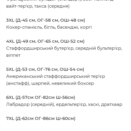
вайт-тер'єр, такса (середня)
3XL (Д-45 см, ОГ-58 см, ОШ-48 см)
Кокер-спанієль, бігль, басенджі, коргі
4XL (Д-49 см, ОГ-65 см, ОШ-52 см)
Стаффордширський бутер'єр, середній бультер'єр,
віппет
5XL (Д-53 см, ОГ-76 см, ОШ-54 см)
Американський стаффордширський тер'єр
(амстафф), шарпей, невеликий боксер
6XL (Д-57см ОГ-82см Ш-56см)
Лабрадор (середній), ердельтер'єр, хаскі, дратхаар
7XL (Д-62см ОГ-86см Ш-60см)