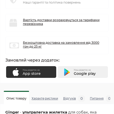
Наші гарантії та політика повернень
Вартість доставки розраховується за тарифами
перевізника
Безкоштовна доставка на замовлення від 3000
грн до 25 кг
Замовляй через додаток:
Наш додаток на
Наш додаток на
App store
Google play
0
0
Опис товару
Характеристики
Відгуків
Питання
Ginger
-
ультралегка жилетка
для собак, яка