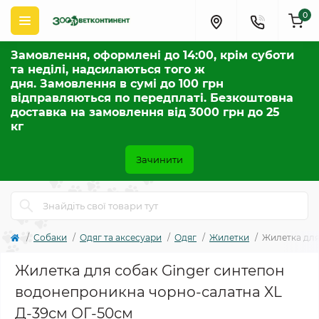
0
Замовлення, оформлені до 14:00, крім суботи
та неділі, надсилаються того ж
дня. Замовлення в сумі до 100 грн
відправляються по передплаті. Безкоштовна
доставка на замовлення від 3000 грн до 25
кг
Зачинити
Собаки
Одяг та аксесуари
Одяг
Жилетки
Жилетка для
Жилетка для собак Ginger синтепон
водонепроникна чорно-салатна XL
Д-39см ОГ-50см