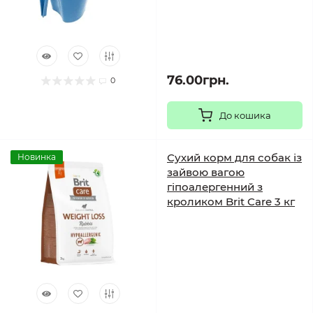
76.00грн.
0
До кошика
Сухий корм для собак із
Новинка
зайвою вагою
гіпоалергенний з
кроликом Brit Care 3 кг