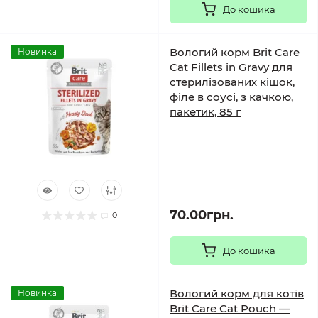
До кошика
Вологий корм Brit Care
Новинка
Cat Fillets in Gravy для
стерилізованих кішок,
філе в соусі, з качкою,
пакетик, 85 г
70.00грн.
0
До кошика
Вологий корм для котів
Новинка
Brit Care Cat Pouch —