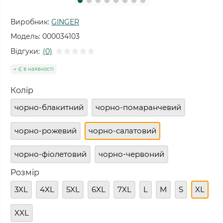
Виробник:
GINGER
Модель:
000034103
Відгуки:
(0)
Є в наявності
Колір
чорно-блакитний
чорно-помаранчевий
чорно-рожевий
чорно-салатовий
чорно-фіолетовий
чорно-червоний
Розмір
3XL
4XL
5XL
6XL
7XL
L
M
S
XL
XXL