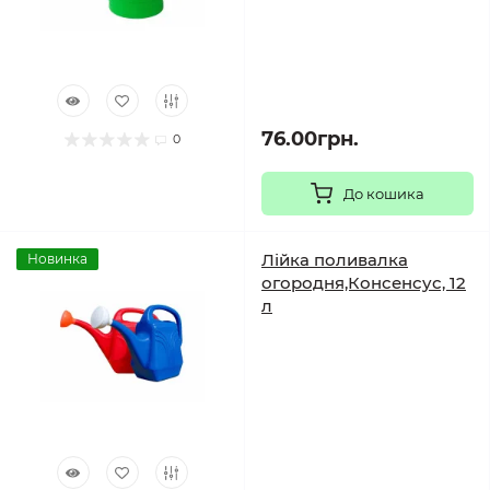
76.00грн.
0
До кошика
Лійка поливалка
Новинка
огородня,Консенсус, 12
л