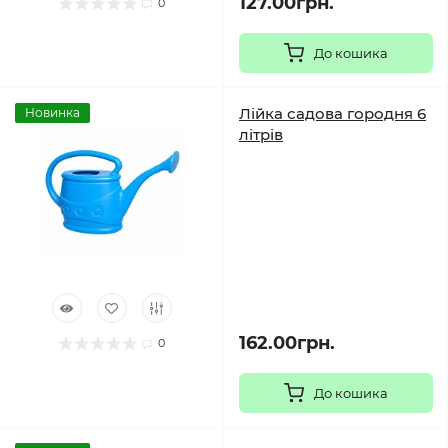
127.00грн.
0
До кошика
Лійка садова городня 6
Новинка
літрів
162.00грн.
0
До кошика