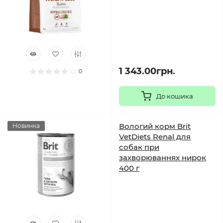
1 343.00грн.
0
До кошика
Вологий корм Brit
Новинка
VetDiets Renal для
собак при
захворюваннях нирок
400 г