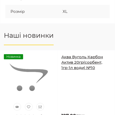
Розмір
XL
Наші новинки
Аква Вуголь Карбон
Новинка
Актив 20гр(сорбент,
1гр-1л води) №10