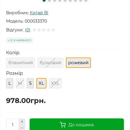
Виробник:
Китай ВІ
Модель:
000033370
Відгуки:
(0)
Є в наявності
Колір
блакитний
бузковий
рожевий
Розмір
L
M
S
XL
XXL
978.00грн.
До кошика