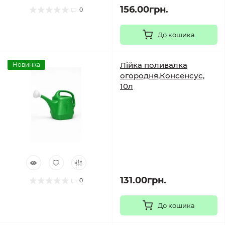
156.00грн.
0
До кошика
Лійка поливалка
Новинка
огородня,Консенсус,
10л
131.00грн.
0
До кошика