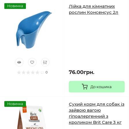
Лійка для кімнатних
Новинка
рослин Консенсус 2л
76.00грн.
0
До кошика
Сухий корм для собак із
Новинка
зайвою вагою
гіпоалергенний з
кроликом Brit Care 3 кг