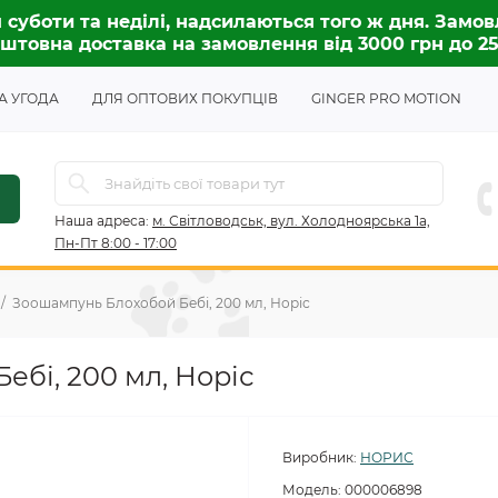
 суботи та неділі, надсилаються того ж дня. Замов
штовна доставка на замовлення від 3000 грн до 2
А УГОДА
ДЛЯ ОПТОВИХ ПОКУПЦІВ
GINGER PRO MOTION
Наша адреса:
м. Світловодськ, вул. Холодноярська 1а,
Пн-Пт 8:00 - 17:00
Зоошампунь Блохобой Бебі, 200 мл, Норіс
бі, 200 мл, Норіс
Виробник:
НОРИС
Модель:
000006898