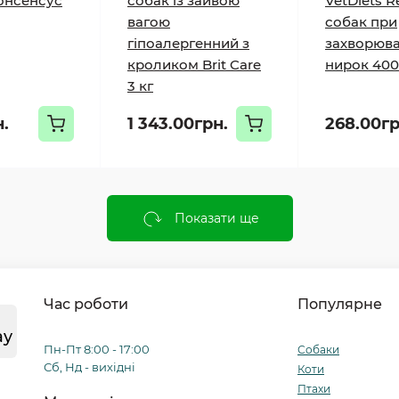
онсенсус
собак із зайвою
VetDiets R
вагою
собак при
гіпоалергенний з
захворюв
кроликом Brit Care
нирок 400
3 кг
н.
1 343.00грн.
268.00гр
Показати ще
Час роботи
Популярне
ay
Пн-Пт 8:00 - 17:00
Собаки
Сб, Нд - вихідні
Коти
Птахи