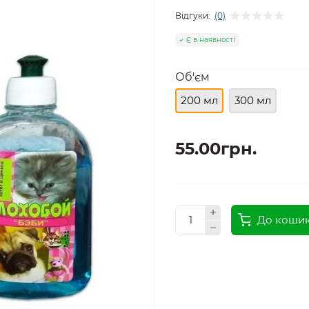
Відгуки:
(0)
Є в наявності
Об'єм
200 мл
300 мл
55.00грн.
До коши