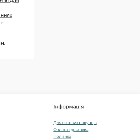
enal для
аннях
 г
н.
Інформація
Для оптових покупців
Оплата і доставка
Політика