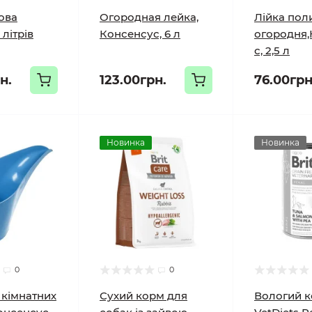
ова
Огородная лейка,
Лійка пол
 літрів
Консенсус, 6 л
огородня,
с, 2,5 л
н.
123.00грн.
76.00грн
Новинка
Новинка
0
0
 кімнатних
Сухий корм для
Вологий к