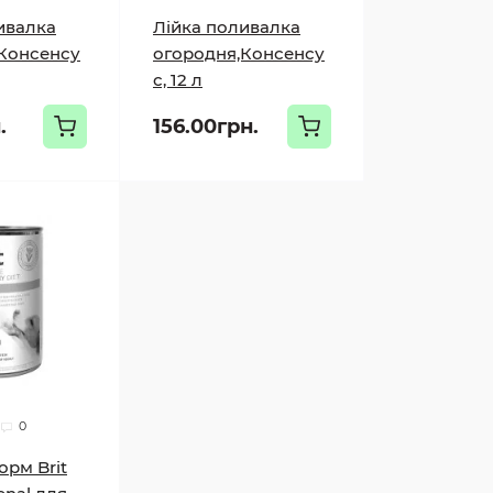
ивалка
Лійка поливалка
Консенсу
огородня,Консенсу
с, 12 л
.
156.00грн.
0
орм Brit