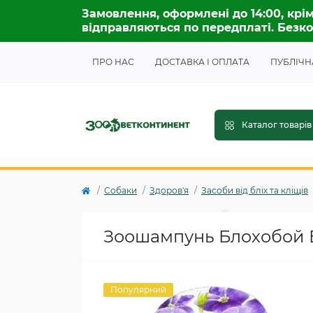
Замовлення, оформлені до 14:00, крім
відправляються по передплаті. Безко
ПРО НАС
ДОСТАВКА І ОПЛАТА
ПУБЛІЧН
Каталог товарів
Собаки
Здоров'я
Засоби від бліх та кліщів
Зоошампунь Блохобой Бе
Популярний