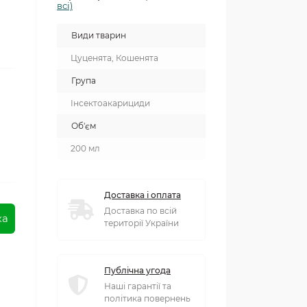
всі)
Види тварин
Цуценята, Кошенята
Група
Інсектоакарициди
Об'єм
200 мл
Доставка і оплата
Доставка по всій
ка
території України
Публічна угода
Наші гарантії та
політика повернень