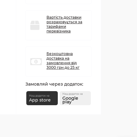
Вартість доставки
розраховується за
тарифами
перевізника
Безкоштовна
доставка на
замовлення від
3000 грн до 25 кг
Замовляй через додаток:
Наш додаток на
Наш додаток на
Google
App store
play