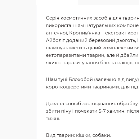
Серія косметичних засобів для тварин
використанням натуральних компонент
аптечної, Кропив'янка – екстракт кроп
Айболіт доданий березовий дьоготь, 
шампунь містить цілий комплекс витяж
ектопаразитами тварин, але й дбайли
яких є паразитування бліх та кліщів, 
Шампуні Блохобой (залежно від виду) 
короткошерстими тваринами, для підг
Доза та спосіб застосування: обробку
збити піну і почекати 5-7 хвилин, п
тижні.
Вид тварин: кішки, собаки.