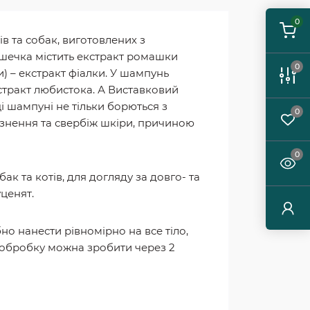
0
в та собак, виготовлених з
ашечка містить екстракт ромашки
0
и) – екстракт фіалки. У шампунь
стракт любистока. А Виставковий
і шампуні не тільки борються з
0
азнення та свербіж шкіри, причиною
0
к та котів, для догляду за довго- та
ценят.
но нанести рівномірно на все тіло,
у обробку можна зробити через 2