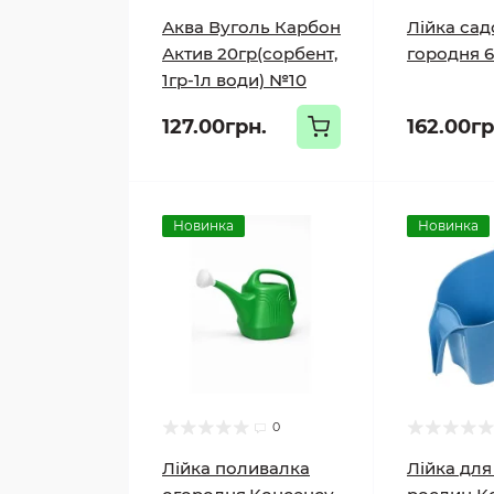
Аква Вуголь Карбон
Лійка сад
Актив 20гр(сорбент,
городня 6
1гр-1л води) №10
127.00грн.
162.00гр
Новинка
Новинка
0
Лійка поливалка
Лійка для