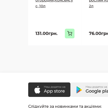
огородня,Консенсу
рослин К
с, 10л
2л
131.00грн.
76.00гр
Наш додаток на
Наш додаток на
App store
Google pl
Слідкуйте за новинками та акціями: