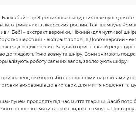
 Блохобой – це 8 різних інсектицидних шампунів для коті
ів, отриманих із лікарських рослин. Так, шампунь Ром
иви, Бебі – екстракт вероніки, Ніжний (для чутливої шкір
Короткошерстний - екстракт тополі, в Довгошерстий - ек
ок із цілющих рослин. Завдяки оригінальній рецептурі ц
во доглядають їхню вовну та шкіру. Вони знімають подр
нормалізують роботу сальних залоз, зволожують шкіру.
призначені для боротьби із зовнішніми паразитами у соба
отовки вихованців до виставок, для миття кошенят та цу
 шампунем проводять під час миття тварини. Засіб потріб
ісля чого повністю змити теплою водою шампунь. Повторн