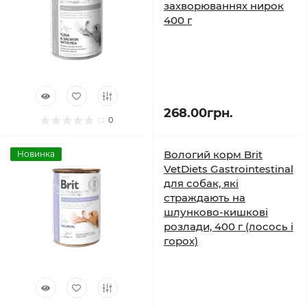
захворюваннях нирок
400 г
268.00грн.
0
Вологий корм Brit
Новинка
VetDiets Gastrointestinal
для собак, які
страждають на
шлунково-кишкові
розлади, 400 г (лосось і
горох)