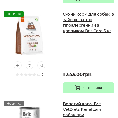
Сухий корм для собак із
Новинка
зайвою вагою
гіпоалергенний з
кроликом Brit Care 3 кг
1 343.00грн.
0
До кошика
Вологий корм Brit
Новинка
VetDiets Renal для
собак при