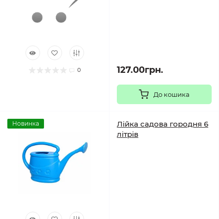
127.00грн.
0
До кошика
Лійка садова городня 6
Новинка
літрів