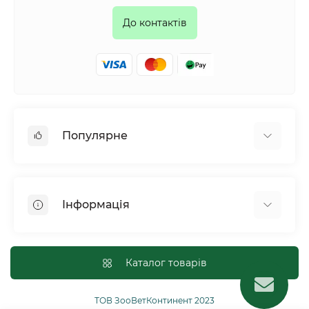
До контактів
Популярне
Собаки
Коти
Інформація
Птахи
Гризуни
Для оптових покупців
Рептилії
Оплата і доставка
Каталог товарів
Сільськогосподарські тварини та птахи
Політика конфіденційності
Риби
Публічна угода
ТОВ ЗооВетКонтинент 2023
Інші