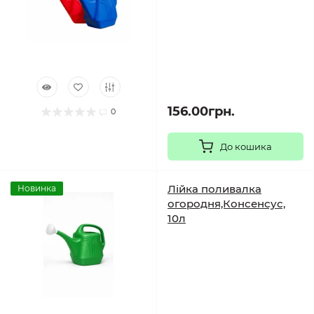
156.00грн.
0
До кошика
Лійка поливалка
Новинка
огородня,Консенсус,
10л