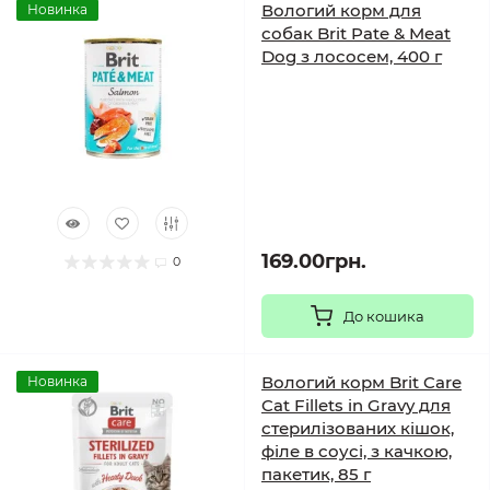
Вологий корм для
Новинка
собак Brit Pate & Meat
Dog з лососем, 400 г
169.00грн.
0
До кошика
Вологий корм Brit Care
Новинка
Cat Fillets in Gravy для
стерилізованих кішок,
філе в соусі, з качкою,
пакетик, 85 г