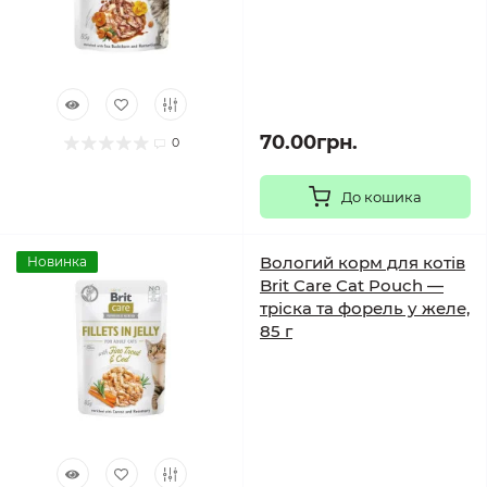
70.00грн.
0
До кошика
Вологий корм для котів
Новинка
Brit Care Cat Pouch —
тріска та форель у желе,
85 г