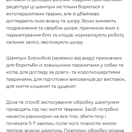
рецептурі ці шампуні не тільки борються з
ектопаразитами тварин, але й дбайливо
доглядають їхню вовну та шкіру. Вони знімають
подразнення та свербіж шкіри, причиною яких є
паразитування бліх та кліщів, нормалізують роботу
сальних залоз, зволожують шкіру.
Шампуні Блохобой (залежно від виду) призначені
для боротьби із зовнішніми паразитами у собак та
котів, для догляду за довго- та короткошерстими
тваринами, для підготовки вихованців до виставок,
для миття кошенят та цуценят.
Доза та спосіб застосування: обробку шампунем
проводять під час миття тварини. Засіб потрібно
нанести рівномірно на все тіло, збити піну і
почекати 5-7 хвилин, після чого повністю змити
теплою водою шампунь. Повторну обробку можна