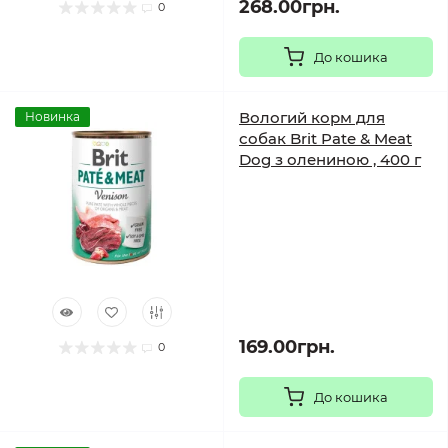
268.00грн.
0
До кошика
Вологий корм для
Новинка
собак Brit Pate & Meat
Dog з олениною , 400 г
169.00грн.
0
До кошика