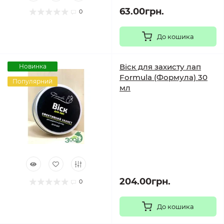
63.00грн.
0
До кошика
Віск для захисту лап
Новинка
Formula (Формула) 30
Популярний
мл
204.00грн.
0
До кошика