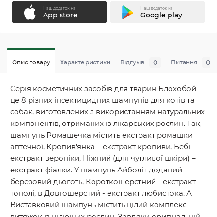
Наш додаток на
Наш додаток на
App store
Google play
0
0
Опис товару
Характеристики
Відгуків
Питання
Серія косметичних засобів для тварин Блохобой –
це 8 різних інсектицидних шампунів для котів та
собак, виготовлених з використанням натуральних
компонентів, отриманих із лікарських рослин. Так,
шампунь Ромашечка містить екстракт ромашки
аптечної, Кропив'янка – екстракт кропиви, Бебі –
екстракт вероніки, Ніжний (для чутливої шкіри) –
екстракт фіалки. У шампунь Айболіт доданий
березовий дьоготь, Короткошерстний - екстракт
тополі, в Довгошерстий - екстракт любистока. А
Виставковий шампунь містить цілий комплекс
витяжок із цілющих рослин. Завдяки оригінальній