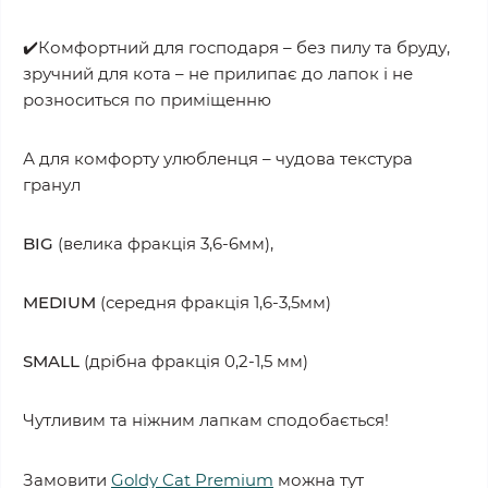
✔️Комфортний для господаря – без пилу та бруду,
зручний для кота – не прилипає до лапок і не
розноситься по приміщенню
А для комфорту улюбленця – чудова текстура
гранул
BIG
(велика фракція 3,6-6мм),
MEDIUM
(середня фракція 1,6-3,5мм)
SMALL
(дрібна фракція 0,2-1,5 мм)
Чутливим та ніжним лапкам сподобається!
Замовити
Goldy Cat Premium
можна тут