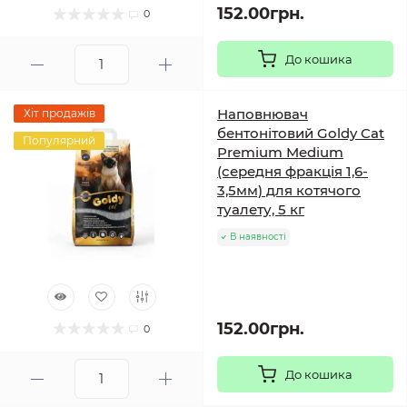
152.00грн.
0
До кошика
Наповнювач
Хіт продажів
бентонітовий Goldy Cat
Популярний
Premium Medium
(середня фракція 1,6-
3,5мм) для котячого
туалету, 5 кг
В наявності
152.00грн.
0
До кошика