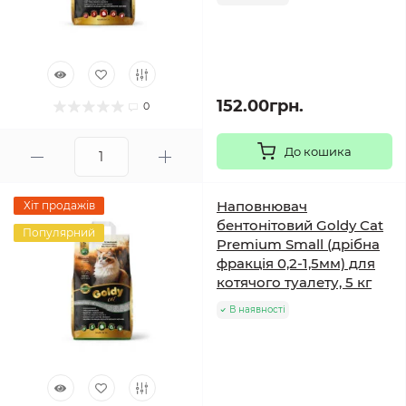
152.00грн.
0
До кошика
Наповнювач
Хіт продажів
бентонітовий Goldy Cat
Популярний
Premium Small (дрібна
фракція 0,2-1,5мм) для
котячого туалету, 5 кг
В наявності