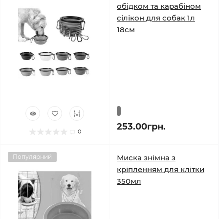
обідком та карабіном
сілікон для собак 1л
18см
253.00грн.
0
Популярний
Миска знімна з
кріпленням для клітки
350мл