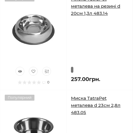
металева на резині d
20см 1,3л 483.14
257.00грн.
0
Популярний
Миска TatraPet
металева d 23см 2,8л
483.05