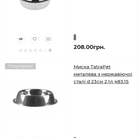
208.00грн.
0
Популярний
Миска TatraPet
металева з нержавіючої
сталі d 23см 2,1л 483.15