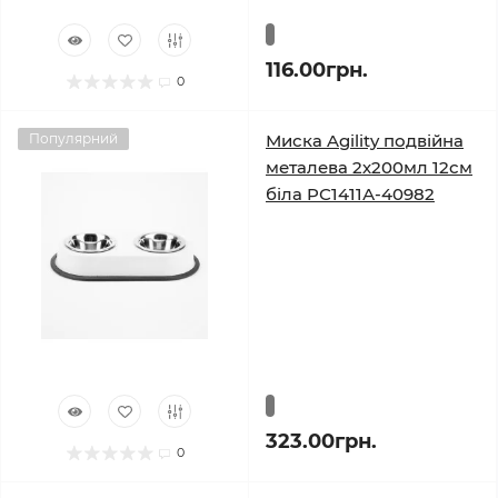
116.00грн.
0
Популярний
Миска Agility подвійна
металева 2х200мл 12см
біла PС1411А-40982
323.00грн.
0