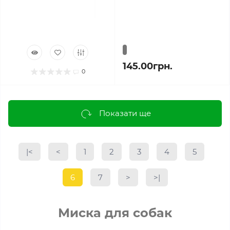
145.00грн.
0
Показати ще
|<
<
1
2
3
4
5
6
7
>
>|
Миска для собак