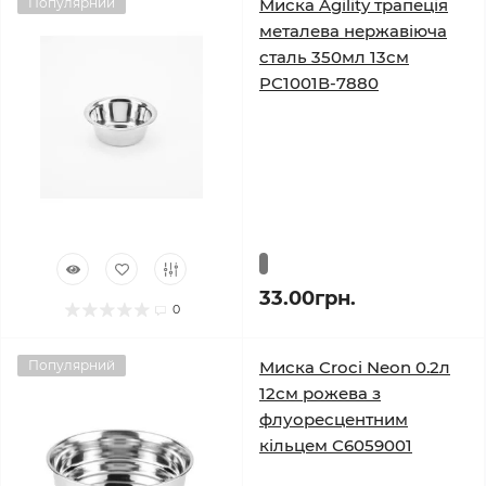
Популярний
Миска Agility трапеція
металева нержавіюча
сталь 350мл 13см
PC1001В-7880
33.00грн.
0
Популярний
Миска Croci Neon 0.2л
12см рожева з
флуоресцентним
кільцем С6059001