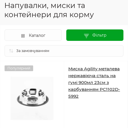
Напувалки, миски та
контейнери для корму
Фільтр
Каталог
Популярний
Миска Agility металева
нержавіюча сталь на
гумі 900мл 23см з
карбуванням PC1102D-
5992