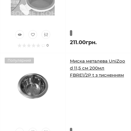
211.00грн.
0
Популярний
Миска металева UniZoo
d 11,5 см 200мл
FBRE1/2P t з тисненням