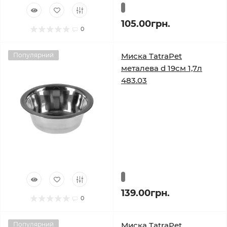
105.00грн.
0
Популярний
Миска TatraPet
металева d 19см 1,7л
483.03
139.00грн.
0
Популярний
Миска TatraPet