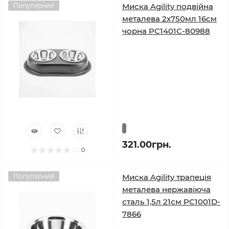
Популярний
Миска Agility подвійна
металева 2х750мл 16см
чорна PС1401С-80988
321.00грн.
0
Популярний
Миска Agility трапеція
металева нержавіюча
сталь 1,5л 21см PC1001D-
7866