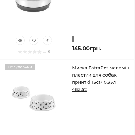
145.00грн.
0
Популярний
Миска TatraPet меламін
пластик для собак
принт d 15см 0,35л
483.52