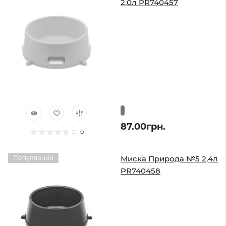
2,0л PR740457
87.00грн.
0
Популярний
Миска Природа №5 2,4л
PR740458