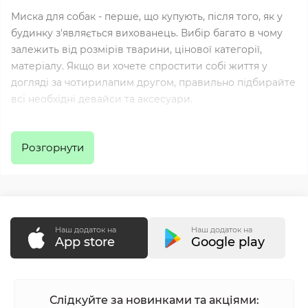
Миска для собак - перше, що купують, після того, як у
будинку з'являється вихованець. Вибір багато в чому
залежить від розмірів тварини, цінової категорії,
матеріалу. Якщо ви хочете спростити собі життя у
догляді за чотирилапим другом, правильно підбирайте
всі необхідні девайси та аксесуари.
Миска для собаки
Розгорнути
Купити миску для собаки можна у нашому інтернет-
магазині
. Ми зібрали найкращі бренди та
zvc.com.ua
пропонуємо вам великий асортимент мисок для собак
будь-яких порід. Різноманітні дизайни, матеріали, з яких
Наш додаток на
Наш додаток на
зроблені миски, кольори - все ретельно підібрано, щоб
App store
Google play
миска вашого улюбленця була зручною і практичною.
Вибираючи посуд для собаки, звертайте увагу на всі
Слідкуйте за новинками та акціями: