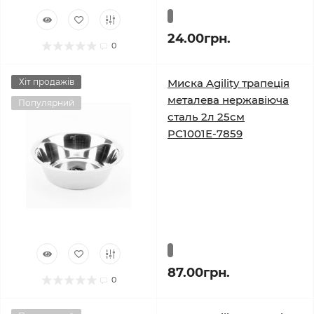
24.00грн.
0
Хіт продажів
Миска Agility трапеція
металева нержавіюча
Популярний
сталь 2л 25см
PC1001Е-7859
87.00грн.
0