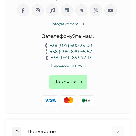
збалансований склад – м'який корм містить усі
необхідні інгредієнти для вашого вихованця;
Легко жується - щоб полегшити стан тварини при
info@zvc.com.ua
проблемах із зубами, яснами, такий вид їжі один з
кращих варіантів. Їм не потрібно докладати зусиль
Зателефонуйте нам:
для пережовування їжі;
+38 (077) 600-33-00
Підтримка оптимального водного балансу в
+38 (095) 839-65-57
організмі - вологий корм містить більше рідини в
+38 (099) 853-72-12
порівнянні з сухим;
Передзвоніть мені
Підходить для цуценят – компоненти такого
повнорационного вологого корму для собак краще
До контактів
засвоюються організмом молодих цуценят;
зменшують навантаження на шлунок – незалежно від
віку тварини консервований корм легше
засвоюється, тим самим зменшуючи навантаження
на шлунково-кишковий тракт;
Такий вид харчування можна вибирати як для молодих,
Популярне
так і для літніх собак. Правильне годування свого