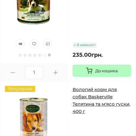
В наявності
235.00грн.
0
До кошика
Популярний
Вологий корм для
собак Baskerville
Телятина та м'ясо гуски,
400 г