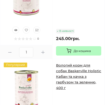
В наявності
245.00грн.
0
До кошика
Популярний
Вологий корм для
собак Baskerville Holistic
Кабан та качка з
гарбузом та зеленню,
400 г