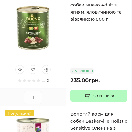
собак Nuevo Adult з
ягням, яловичиною та
вівсянкою 800 г
В наявності
235.00грн.
0
До кошика
Популярний
Вологий корм для
собак Baskerville Holistic
Sensitive Оленина з