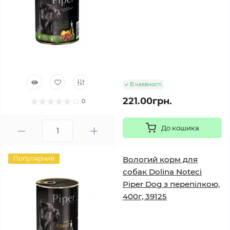
В наявності
221.00грн.
0
До кошика
Популярний
Вологий корм для
собак Dolina Noteci
Piper Dog з перепілкою,
400г, 39125