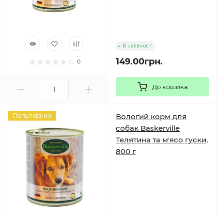
В наявності
149.00грн.
0
До кошика
Популярний
Вологий корм для
собак Baskerville
Телятина та м'ясо гуски,
800 г