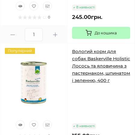
В наявності
245.00грн.
0
До кошика
Популярний
Вологий корм для
собак Baskerville Holistic
Лосось та яловичина з
пастернаком, шпинатом
і зеленню, 400 г
В наявності