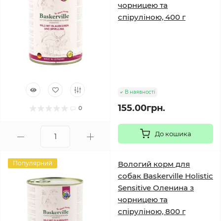
чорницею та
спіруліною, 400 г
В наявності
155.00грн.
0
До кошика
Популярний
Вологий корм для
собак Baskerville Holistic
Sensitive Оленина з
чорницею та
спіруліною, 800 г