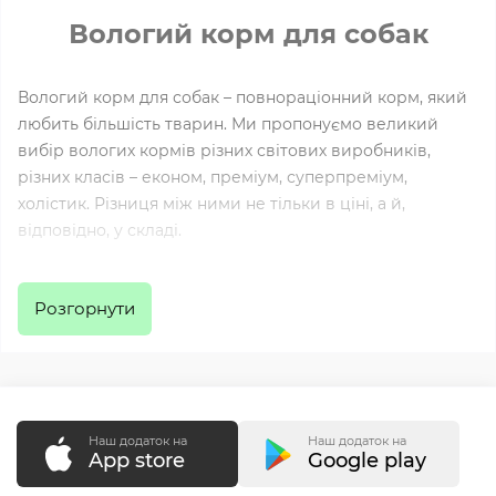
Вологий корм для собак
Вологий корм для собак – повнораціонний корм, який
любить більшість тварин. Ми пропонуємо великий
вибір вологих кормів різних світових виробників,
різних класів – економ, преміум, суперпреміум,
холістик. Різниця між ними не тільки в ціні, а й,
відповідно, у складі.
Консерви для собак
Розгорнути
Консерви для собак підходять як основний або
додатковий прийом їжі. В одній порції таких ласощів
міститься безліч корисних речовин, включаючи
вітаміни, які необхідні для повноцінного розвитку
Наш додаток на
Наш додаток на
цуценят та дорослих тварин. Вологий корм для собак
App store
Google play
часто використовують як альтернативу м'ясу, якщо