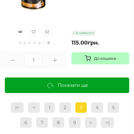
В наявності
115.00грн.
0
До кошика
Показати ще
|<
<
1
2
3
4
5
6
7
8
9
>
>|