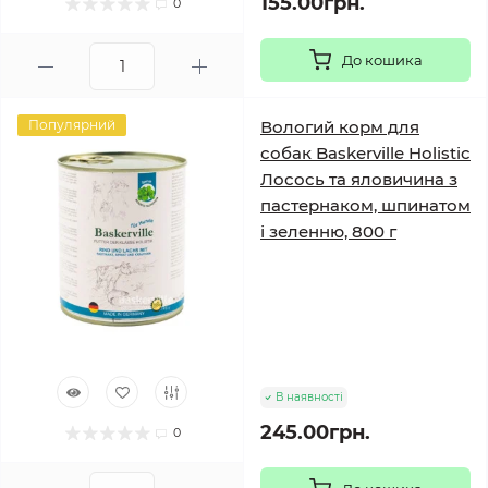
155.00грн.
0
До кошика
Популярний
Вологий корм для
собак Baskerville Holistic
Лосось та яловичина з
пастернаком, шпинатом
і зеленню, 800 г
В наявності
245.00грн.
0