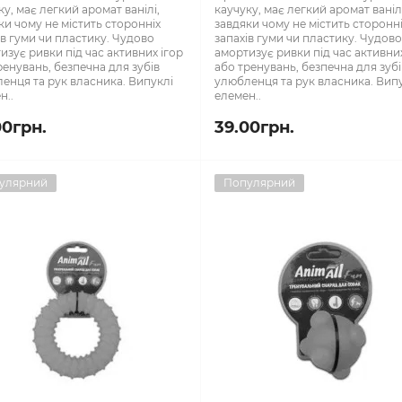
ку, має легкий аромат ванілі,
каучуку, має легкий аромат ваніл
ки чому не містить сторонніх
завдяки чому не містить сторонн
ів гуми чи пластику. Чудово
запахів гуми чи пластику. Чудов
изує ривки під час активних ігор
амортизує ривки під час активних
ренувань, безпечна для зубів
або тренувань, безпечна для зубі
енця та рук власника. Випуклі
улюбленця та рук власника. Вип
н..
елемен..
00грн.
39.00грн.
улярний
Популярний