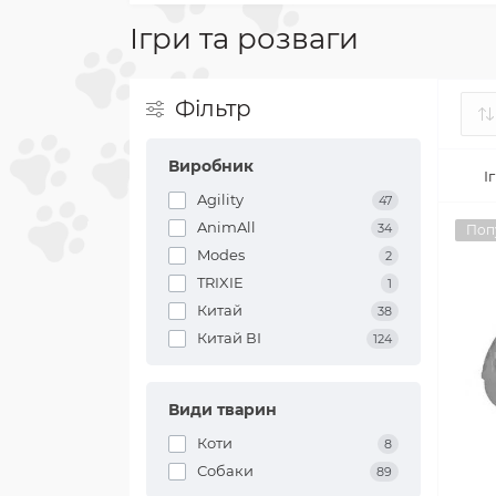
Ігри та розваги
Фільтр
Виробник
І
Agility
47
AnimAll
34
Поп
Modes
2
TRIXIE
1
Китай
38
Китай ВІ
124
Види тварин
Коти
8
Собаки
89