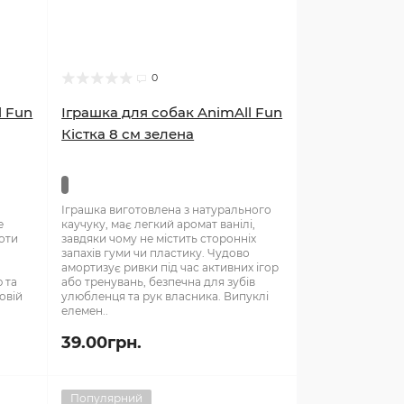
0
l Fun
Іграшка для собак AnimAll Fun
Кістка 8 см зелена
Іграшка виготовлена з натурального
е
каучуку, має легкий аромат ванілі,
боти
завдяки чому не містить сторонніх
запахів гуми чи пластику. Чудово
амортизує ривки під час активних ігор
 та
або тренувань, безпечна для зубів
довій
улюбленця та рук власника. Випуклі
елемен..
39.00грн.
Популярний