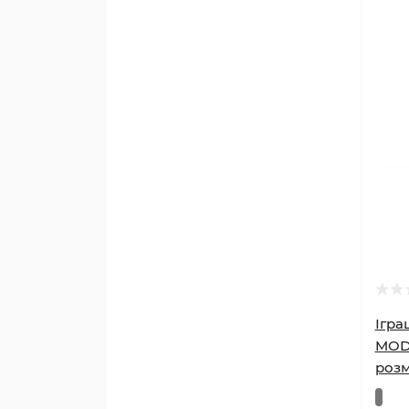
Ігра
MOD
розм