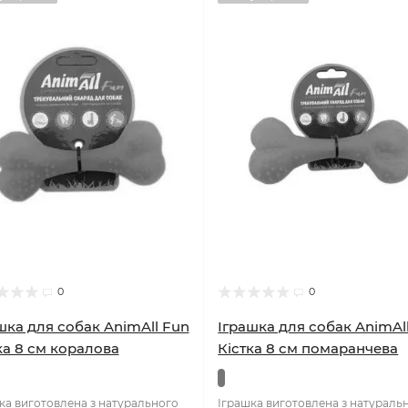
0
0
шка для собак AnimAll Fun
Іграшка для собак AnimAl
ка 8 см коралова
Кістка 8 см помаранчева
ка виготовлена з натурального
Іграшка виготовлена з натураль