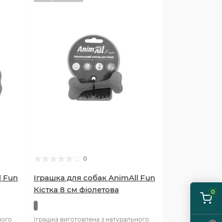
0
l Fun
Іграшка для собак AnimAll Fun
Кістка 8 см фіолетова
0
ного
Іграшка виготовлена з натурального