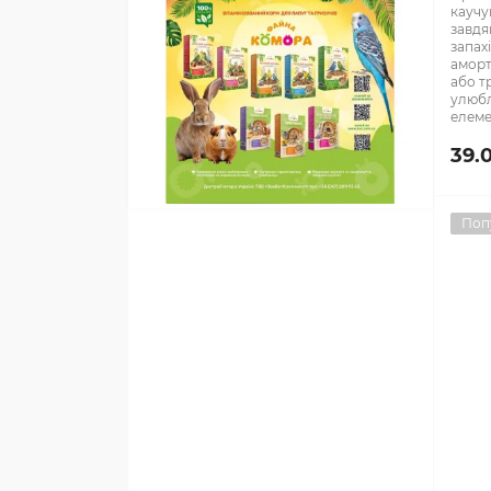
каучу
завдя
запах
аморт
або т
улюбл
елеме
39.
Поп