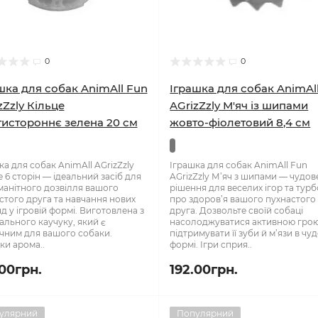
0
0
шка для собак AnimAll Fun
Іграшка для собак AnimAl
zZzly Кільце
AGrizZzly М'яч із шипами
истороннє зелена 20 см
жовто-фіолетовий 8,4 см
ка для собак AnimAll AGrizZzly
Іграшка для собак AnimAll Fun
е 6 сторін — ідеальний засіб для
AGrizZzly М’яч з шипами — чудов
манітного дозвілля вашого
рішення для веселих ігор та тур
стого друга та навчання нових
про здоров’я вашого пухнастого
д у ігровій формі. Виготовлена з
друга. Дозвольте своїй собаці
ального каучуку, який є
насолоджуватися активною грою
чним для вашого собаки.
підтримувати її зуби й м’язи в чу
ки арома..
формі. Ігри сприя..
.00грн.
192.00грн.
улярний
Популярний