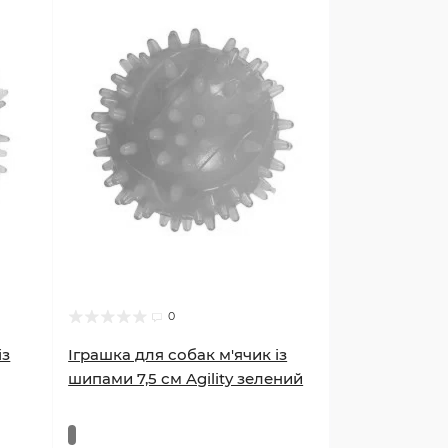
0
із
Іграшка для собак м'ячик із
шипами 7,5 см Agility зелений