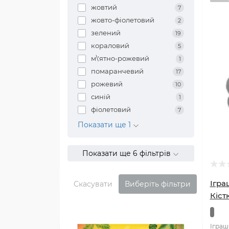
жовтий
7
жовто-фіолетовий
2
зелений
19
кораловий
5
м\'ятно-рожевий
1
помаранчевий
17
рожевий
10
синій
1
фіолетовий
7
Показати ще 1
Показати ще 6 фільтрів
Ігра
Скасувати
Виберіть фільтри
Кіст
Іграш