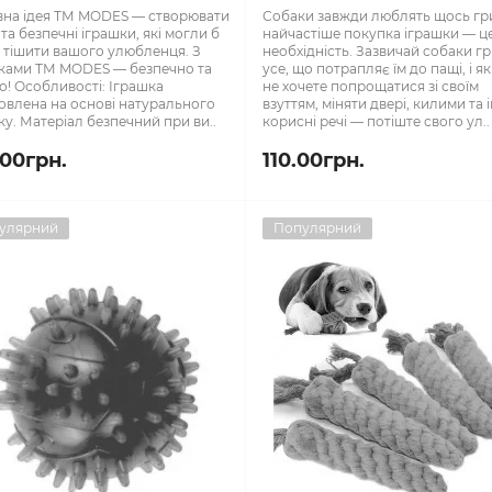
на ідея ТМ MODES — створювати
Собаки завжди люблять щось гри
 та безпечні іграшки, які могли б
найчастіше покупка іграшки — ц
 тішити вашого улюбленця. З
необхідність. Зазвичай собаки г
ками ТМ MODES — безпечно та
усе, що потрапляє їм до пащі, і я
о! Особливості: Іграшка
не хочете попрощатися зі своїм
овлена на основі натурального
взуттям, міняти двері, килими та 
ку. Матеріал безпечний при ви..
корисні речі — потіште свого ул..
.00грн.
110.00грн.
улярний
Популярний