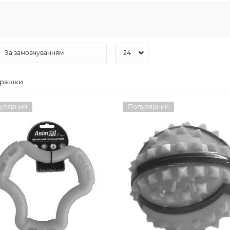
грашки
улярний
Популярний