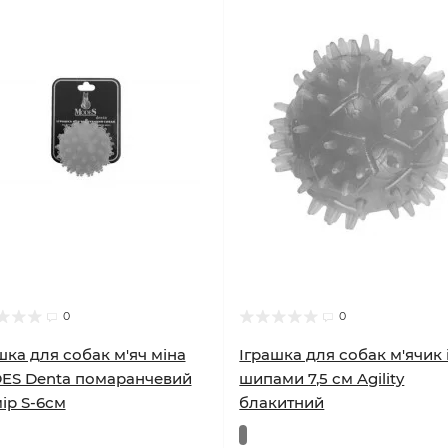
0
0
шка для собак м'яч міна
Іграшка для собак м'ячик 
ES Denta помаранчевий
шипами 7,5 см Agility
ір S-6см
блакитний