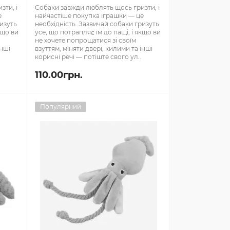
зти, і
Собаки завжди люблять щось гризти, і
е
найчастіше покупка іграшки — це
ризуть
необхідність. Зазвичай собаки гризуть
кщо ви
усе, що потрапляє їм до пащі, і якщо ви
не хочете попрощатися зі своїм
інші
взуттям, міняти двері, килими та інші
корисні речі — потіште свого ул..
110.00грн.
Популярний