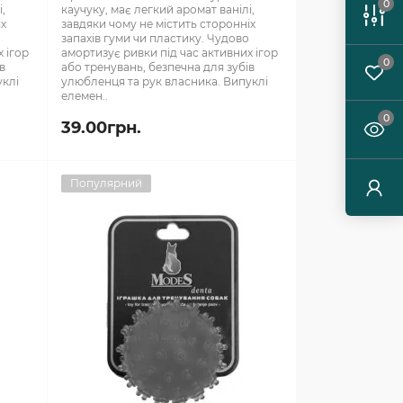
0
і,
каучуку, має легкий аромат ванілі,
іх
завдяки чому не містить сторонніх
о
запахів гуми чи пластику. Чудово
 ігор
амортизує ривки під час активних ігор
0
в
або тренувань, безпечна для зубів
уклі
улюбленця та рук власника. Випуклі
елемен..
0
39.00грн.
Популярний