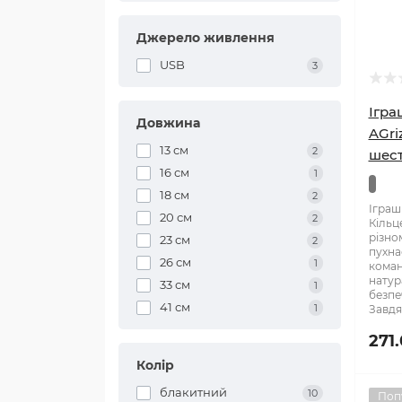
Джерело живлення
USB
3
Ігра
Довжина
AGri
13 см
2
шест
16 см
1
18 см
2
Іграш
20 см
2
Кільц
різно
23 см
2
пухна
26 см
1
коман
натур
33 см
1
безпе
41 см
1
Завдя
271
Колір
блакитний
10
Поп