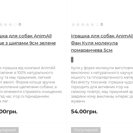
0
0
шка для собак AnimAll
Іграшка для собак AnimAl
це з шипами 9см зелене
Фан Куля молекула
помаранчева 5см
е-іграшка від компанії AnimAll
Куля у формі молекули виготовл
овлене зі 100% натурального
виключно з натурального каучу
ку та має приємний, легкий
міцного та гіпоалергенного мате
т ванілі. Форма кільця зручна
без вмісту токсинів. Іграшка чуд
ахоплення щелепами собаки, а
підходить для активних ігор на
лі елементи сприяють очищенню
свіжому повітрі, має приємний а
під час ігор із підкиданням.
завдяки чому викликає інтерес д
 лег..
жуванн..
.00грн.
54.00грн.
улярний
Популярний