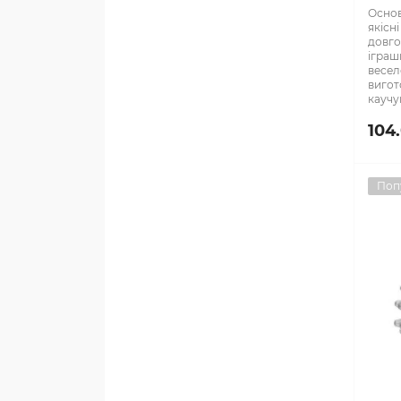
Основ
якісні
довго
іграш
весел
вигот
каучу
104
Поп