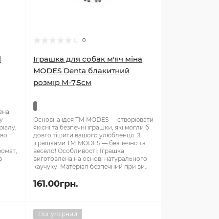
0
l
Іграшка для собак м'яч міна
MODES Denta блакитний
розмір М-7,5см
ена
ку —
Основна ідея ТМ MODES — створювати
ріалу,
якісні та безпечні іграшки, які могли б
ово
довго тішити вашого улюбленця. З
іграшками ТМ MODES — безпечно та
ромат,
весело! Особливості: Іграшка
о
виготовлена на основі натурального
каучуку. Матеріал безпечний при ви..
161.00грн.
Популярний