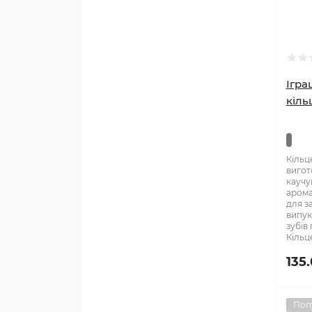
Ігра
кіль
Кільц
вигот
каучу
арома
для з
випук
зубів 
Кільце
135
Поп