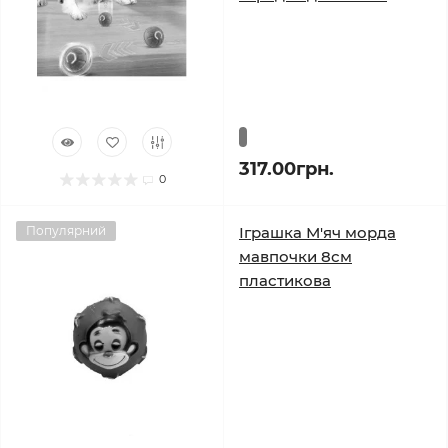
317.00грн.
0
Популярний
Іграшка М'яч морда
мавпочки 8см
пластикова