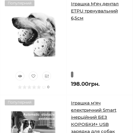
Популярний
Іграшка М'яч дентал
ETPU тренувальний
6,5см
198.00грн.
0
Популярний
Іграшка м'яч
електричний Smart
інерційний БЕЗ
КОРОБКИ+ USB
зарядка для собак