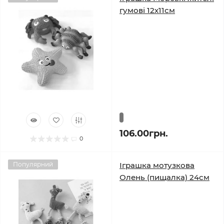
гумові 12х11см
106.00грн.
0
Популярний
Іграшка мотузкова
Олень (пищалка) 24см