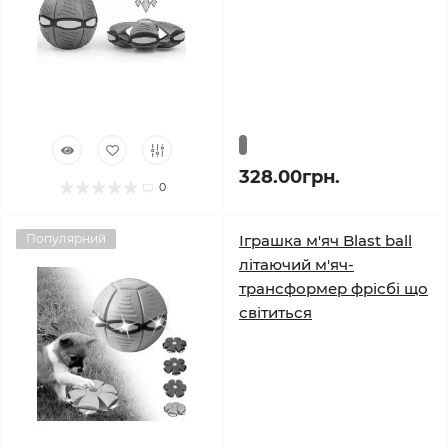
328.00грн.
0
Популярний
Іграшка м'яч Blast ball
літаючий м'яч-
трансформер фрісбі що
світиться