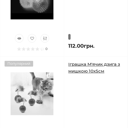
112.00грн.
0
Популярний
Іграшка М'ячик дзига з
мишкою 10х5см