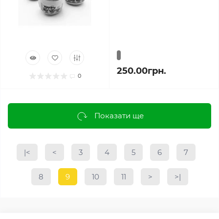
250.00грн.
0
Показати ще
|<
<
3
4
5
6
7
8
9
10
11
>
>|