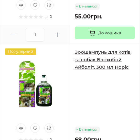
В наявності
55.00грн.
0
До кошика
Популярний
Зоошампунь для котів
та собак Блохобой
Айболіт, 300 мл Норіс
В наявності
68.00грн.
0