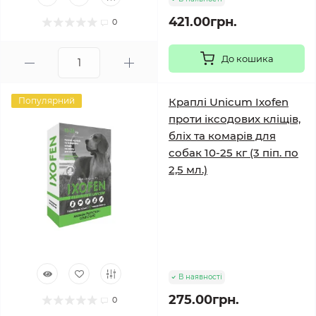
421.00грн.
0
До кошика
Популярний
Краплі Unicum Ixofen
проти іксодових кліщів,
бліх та комарів для
собак 10-25 кг (3 піп. по
2,5 мл.)
В наявності
275.00грн.
0