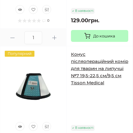
В наявності
129.00грн.
0
До кошика
Популярний
Конус
післяопераційний комір
для тварин на липучці
№7 19,5-22,5 см/9,5 см
Tisson Medical
В наявності