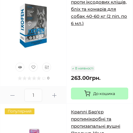
проти іксодових кліщів,
бліх та комарів для
собак 40-60 кг (2 піп. по
6 мл.)
В наявності
263.00грн.
0
До кошика
Популярний
Краплі Бар'єр
протимікробні та
протизапальні вушні