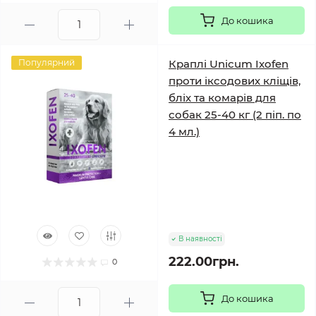
До кошика
Популярний
Краплі Unicum Ixofen
проти іксодових кліщів,
бліх та комарів для
собак 25-40 кг (2 піп. по
4 мл.)
В наявності
222.00грн.
0
До кошика