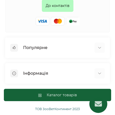
До контактів
Популярне
Собаки
Коти
Інформація
Птахи
Гризуни
Для оптових покупців
Рептилії
Оплата і доставка
Каталог товарів
Сільськогосподарські тварини та птахи
Політика конфіденційності
Риби
Публічна угода
ТОВ ЗооВетКонтинент 2023
Інші