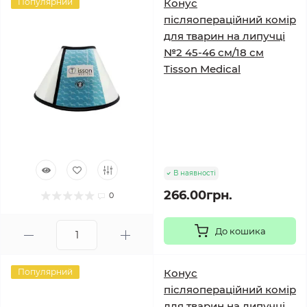
Популярний
Конус
післяопераційний комір
для тварин на липучці
№2 45-46 см/18 см
Tisson Medical
В наявності
266.00грн.
0
До кошика
Популярний
Конус
післяопераційний комір
для тварин на липучці