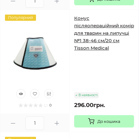
Популярний
Конус
післяопераційний комір
для тварин на липучці
№1 38-46 см/20 см
Tisson Medical
В наявності
296.00грн.
0
До кошика