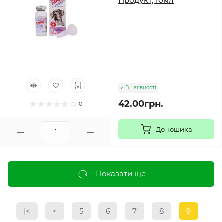
Продукт, 10мл
В наявності
42.00грн.
0
До кошика
Показати ще
|<
<
5
6
7
8
9