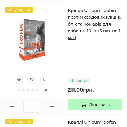
Популярний
Краплі Unicum Ixofen
проти іксодових кліщів,
бліх та комарів для
собак 4-10 кг (3 піп. по 1
мл.)
В наявності
211.00грн.
0
До кошика
Популярний
Краплі Unicum Ixofen