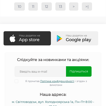
10
11
12
13
>
>|
Наш додаток на
Наш додаток на
App store
Google play
Слідкуйте за новинками та акціями:
Підпишіться
Я прочитав
Політика конфіденційності
і згоден з
вимогами
Наша адреса:
м. Світловодськ, вул. Холодноярська 1а, Пн-Пт 8:00 -