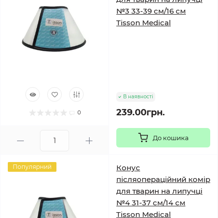
№3 33-39 см/16 см
Tisson Medical
В наявності
239.00грн.
0
До кошика
Популярний
Конус
післяопераційний комір
для тварин на липучці
№4 31-37 см/14 см
Tisson Medical