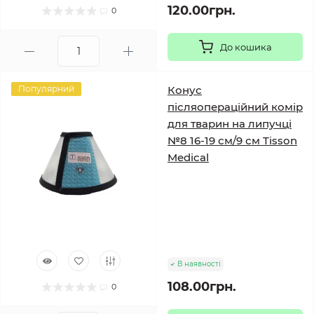
120.00грн.
0
До кошика
Популярний
Конус
післяопераційний комір
для тварин на липучці
№8 16-19 см/9 см Tisson
Medical
В наявності
108.00грн.
0