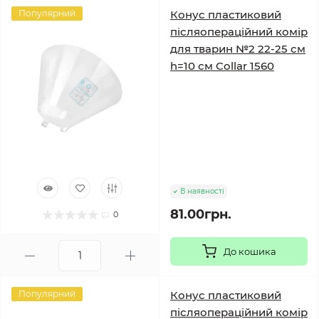
Популярний
Конус пластиковий
післяопераційний комір
для тварин №2 22-25 см
h=10 см Collar 1560
В наявності
81.00грн.
0
До кошика
Популярний
Конус пластиковий
післяопераційний комір