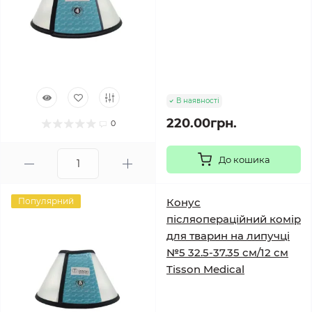
В наявності
220.00грн.
0
До кошика
Популярний
Конус
післяопераційний комір
для тварин на липучці
№5 32.5-37.35 см/12 см
Tisson Medical