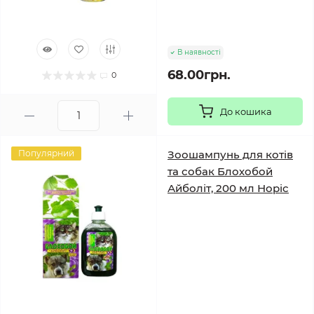
В наявності
68.00грн.
0
До кошика
Популярний
Зоошампунь для котів
та собак Блохобой
Айболіт, 200 мл Норіс