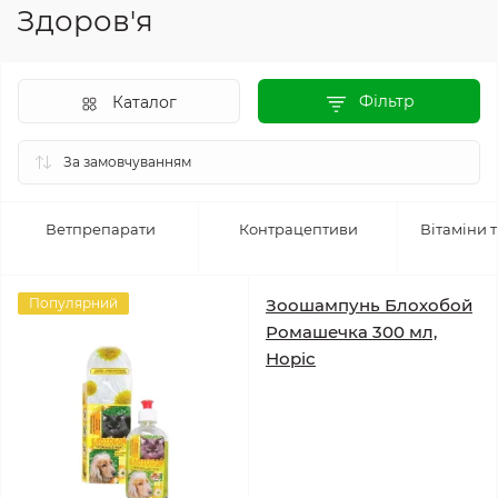
Здоров'я
Фільтр
Каталог
Ветпрепарати
Контрацептиви
Вітаміни 
Популярний
Зоошампунь Блохобой
Ромашечка 300 мл,
Норіс