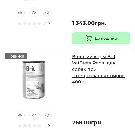
1 343.00грн.
0
До кошика
Вологий корм Brit
Новинка
VetDiets Renal для
собак при
захворюваннях нирок
400 г
268.00грн.
0