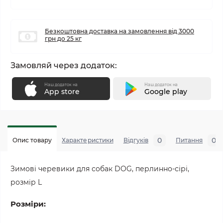
Безкоштовна доставка на замовлення від 3000
грн до 25 кг
Замовляй через додаток:
Наш додаток на
Наш додаток на
App store
Google play
0
0
Опис товару
Характеристики
Відгуків
Питання
Зимові черевики для собак DOG, перлинно-сірі,
розмір L
Розміри: