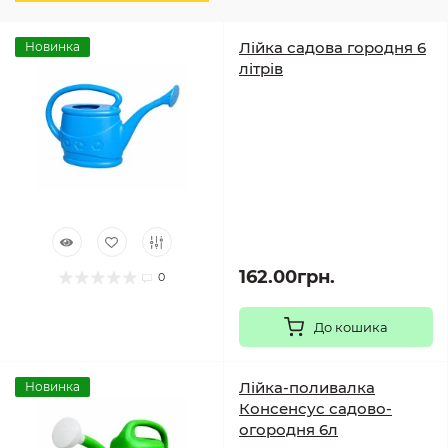
Лійка садова городня 6
Новинка
літрів
162.00грн.
0
До кошика
Лійка-поливалка
Новинка
Консенсус садово-
огородня 6л