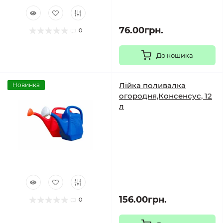
76.00грн.
0
До кошика
Лійка поливалка
Новинка
огородня,Консенсус, 12
л
156.00грн.
0