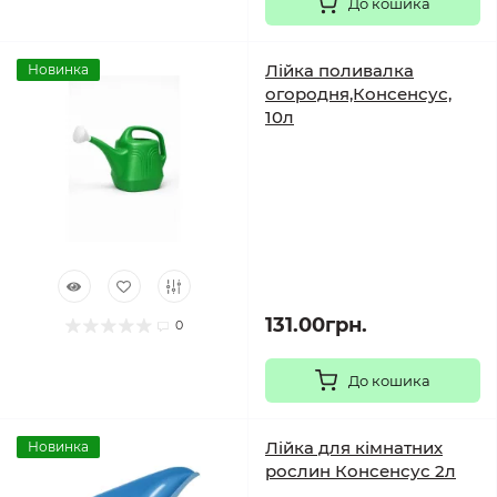
До кошика
Лійка поливалка
Новинка
огородня,Консенсус,
10л
131.00грн.
0
До кошика
Лійка для кімнатних
Новинка
рослин Консенсус 2л