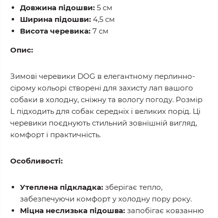
Довжина підошви:
5 см
Ширина підошви:
4,5 см
Висота черевика:
7 см
Опис:
Зимові черевики DOG в елегантному перлинно-
сірому кольорі створені для захисту лап вашого
собаки в холодну, сніжну та вологу погоду. Розмір
L підходить для собак середніх і великих порід. Ці
черевики поєднують стильний зовнішній вигляд,
комфорт і практичність.
Особливості:
Утеплена підкладка:
зберігає тепло,
забезпечуючи комфорт у холодну пору року.
Міцна неслизька підошва:
запобігає ковзанню