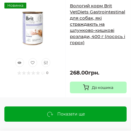
Вологий корм Brit
Новинка
VetDiets Gastrointestinal
для собак, які
страждають на
шлунково-кишкові
розлади, 400 г (лосось і
горох)
268.00грн.
0
До кошика
Показати ще