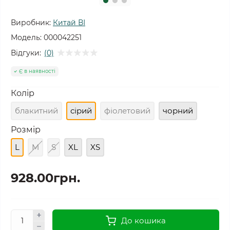
Виробник:
Китай ВІ
Модель:
000042251
Відгуки:
(0)
Є в наявності
Колір
блакитний
сірий
фіолетовий
чорний
Розмір
L
M
S
XL
XS
928.00грн.
До кошика