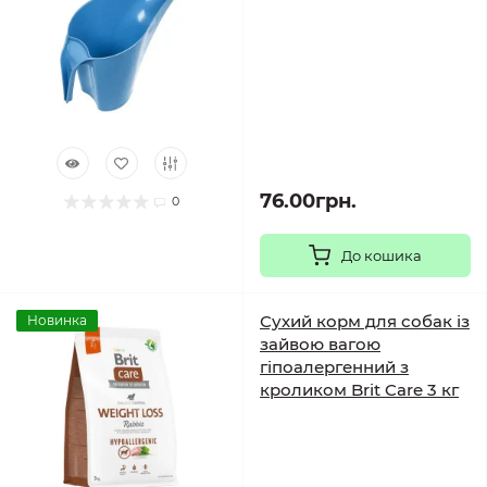
76.00грн.
0
До кошика
Сухий корм для собак із
Новинка
зайвою вагою
гіпоалергенний з
кроликом Brit Care 3 кг