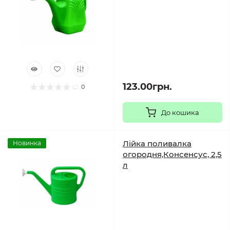
123.00грн.
0
До кошика
Лійка поливалка
Новинка
огородня,Консенсус, 2,5
л