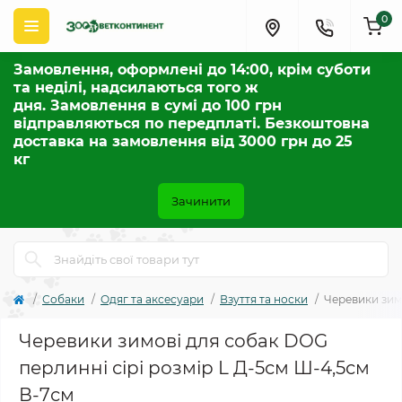
0
Замовлення, оформлені до 14:00, крім суботи
та неділі, надсилаються того ж
дня. Замовлення в сумі до 100 грн
відправляються по передплаті. Безкоштовна
доставка на замовлення від 3000 грн до 25
кг
Зачинити
Собаки
Одяг та аксесуари
Взуття та носки
Черевики зимо
Черевики зимові для собак DOG
перлинні сірі розмір L Д-5см Ш-4,5см
В-7см