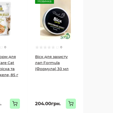
Новинка
0
0
орм для
Віск для захисту
Care Cat
лап Formula
іска та
(Формула) 30 мл
еле, 85 г
.
204.00грн.