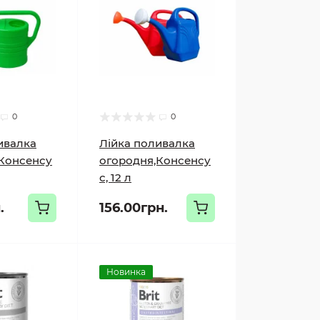
0
0
ивалка
Лійка поливалка
Консенсу
огородня,Консенсу
с, 12 л
.
156.00грн.
Новинка