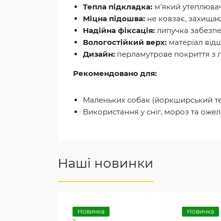
Тепла підкладка:
м’який утеплювач
Міцна підошва:
не ковзає, захищає 
Надійна фіксація:
липучка забезпе
Вологостійкий верх:
матеріал відшт
Дизайн:
перламутрове покриття з л
Рекомендовано для:
Маленьких собак (йоркширський тер’є
Використання у сніг, мороз та ож
Наші новинки
Новинка
Новинка