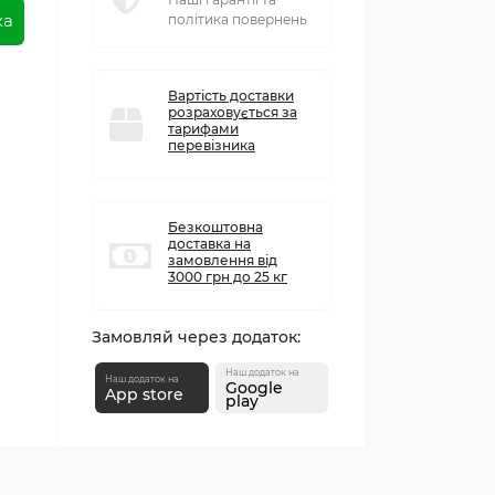
ка
політика повернень
Вартість доставки
розраховується за
тарифами
перевізника
Безкоштовна
доставка на
замовлення від
3000 грн до 25 кг
Замовляй через додаток:
Наш додаток на
Наш додаток на
Google
App store
play