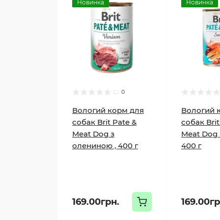
Новинка
Новинка
0
Вологий корм для
Вологий 
собак Brit Pate &
собак Brit
Meat Dog з
Meat Dog 
олениною , 400 г
400 г
169.00грн.
169.00гр