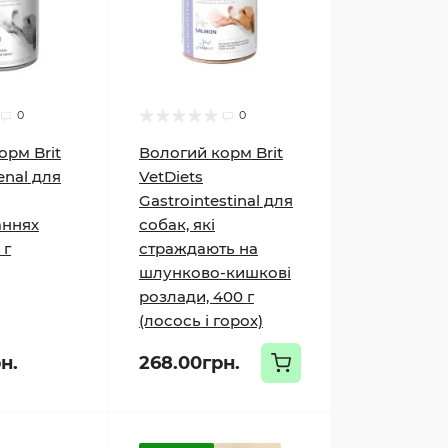
0
0
орм Brit
Вологий корм Brit
enal для
VetDiets
Gastrointestinal для
аннях
собак, які
 г
страждають на
шлунково-кишкові
розлади, 400 г
(лосось і горох)
н.
268.00грн.