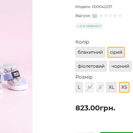
Модель:
000042257
Відгуки:
(0)
Є в наявності
Колір
блакитний
сірий
фіолетовий
чорний
Розмір
L
M
S
XL
XS
823.00грн.