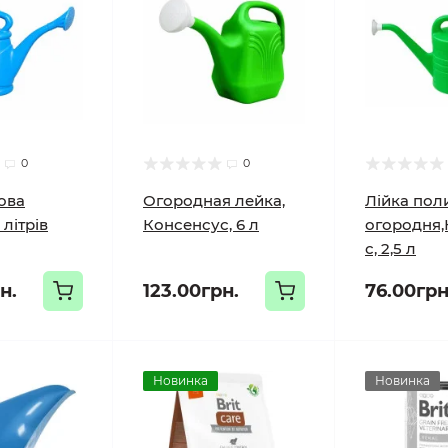
0
0
ова
Огородная лейка,
Лійка пол
 літрів
Консенсус, 6 л
огородня,
с, 2,5 л
н.
123.00грн.
76.00грн
Новинка
Новинка