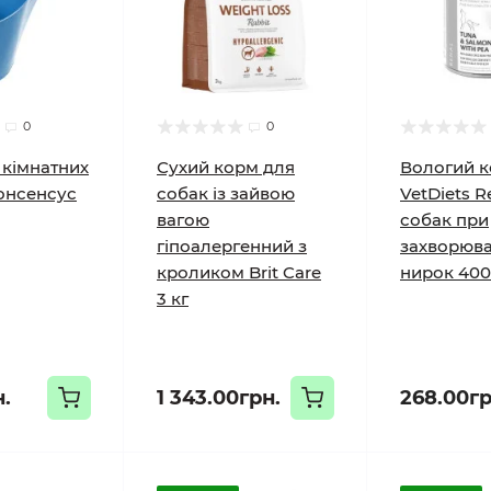
0
0
 кімнатних
Сухий корм для
Вологий к
онсенсус
собак із зайвою
VetDiets R
вагою
собак при
гіпоалергенний з
захворюв
кроликом Brit Care
нирок 400
3 кг
н.
1 343.00грн.
268.00гр