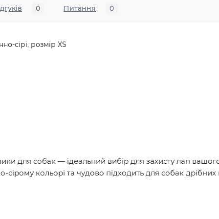
ідгуків
0
Питання
0
но-сірі, розмір XS
вики для собак — ідеальний вибір для захисту лап вашог
сірому кольорі та чудово підходить для собак дрібних 