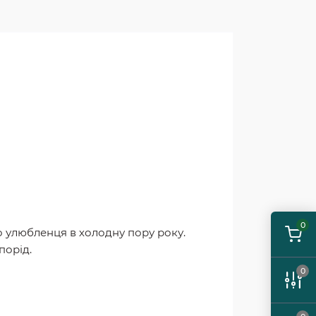
0
о улюбленця в холодну пору року.
порід.
0