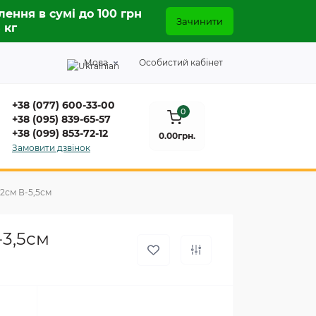
лення в сумі до 100 грн
Зачинити
5 кг
Мова
Особистий кабінет
+38 (077) 600-33-00
0
+38 (095) 839-65-57
+38 (099) 853-72-12
0.00грн.
Замовити дзвінок
,2см В-5,5см
-3,5см