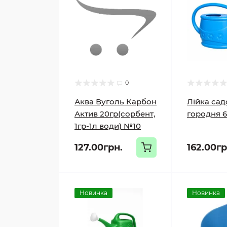
0
Аква Вуголь Карбон
Лійка сад
Актив 20гр(сорбент,
городня 6
1гр-1л води) №10
127.00грн.
162.00гр
Новинка
Новинка