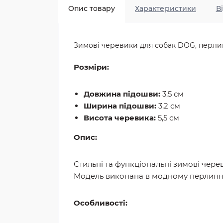
Опис товару
Характеристики
В
Зимові черевики для собак DOG, перлин
Розміри:
Довжина підошви:
3,5 см
Ширина підошви:
3,2 см
Висота черевика:
5,5 см
Опис:
Стильні та функціональні зимові чере
Модель виконана в модному перлинно-
Особливості: