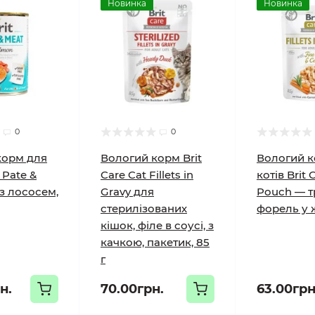
Новинка
Новинка
0
0
корм для
Вологий корм Brit
Вологий к
 Pate &
Care Cat Fillets in
котів Brit 
з лососем,
Gravy для
Pouch — тр
стерилізованих
форель у ж
кішок, філе в соусі, з
качкою, пакетик, 85
г
н.
70.00грн.
63.00грн