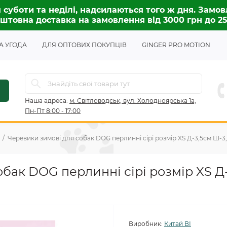
 суботи та неділі, надсилаються того ж дня. Замов
штовна доставка на замовлення від 3000 грн до 2
А УГОДА
ДЛЯ ОПТОВИХ ПОКУПЦІВ
GINGER PRO MOTION
Наша адреса:
м. Світловодськ, вул. Холодноярська 1а,
Пн-Пт 8:00 - 17:00
Черевики зимові для собак DOG перлинні сірі розмір XS Д-3,5см Ш-3
бак DOG перлинні сірі розмір XS Д
Виробник:
Китай ВІ