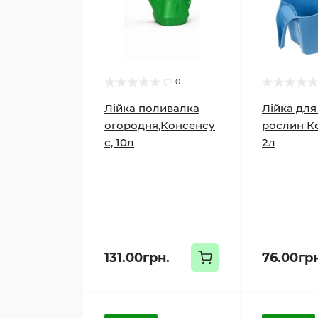
0
Лійка поливалка
Лійка для
огородня,Консенсу
рослин К
с, 10л
2л
131.00грн.
76.00гр