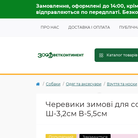
Замовлення, оформлені до 14:00, крім
відправляються по передплаті. Безко
ПРО НАС
ДОСТАВКА І ОПЛАТА
ПУБЛІЧН
Каталог товарів
Собаки
Одяг та аксесуари
Взуття та носки
Черевики зимові для со
Ш-3,2см В-5,5см
Популярний
Закінчується