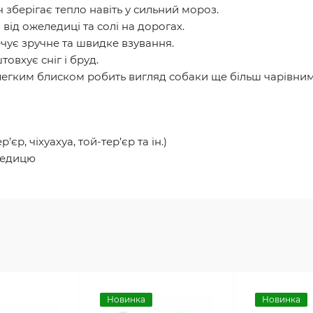
 зберігає тепло навіть у сильний мороз.
від ожеледиці та солі на дорогах.
чує зручне та швидке взування.
овхує сніг і бруд.
егким блиском робить вигляд собаки ще більш чарівним
р, чіхуахуа, той-тер’єр та ін.)
еледицю
Новинка
Новинка