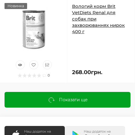
Вологий корм Brit
Новинка
VetDiets Renal для
собак при
захворюваннях нирок
400 г
268.00грн.
0
Показати ще
Наш додаток на
Наш додаток на