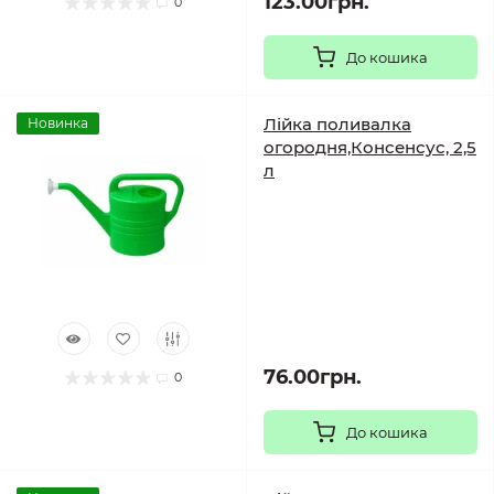
123.00грн.
0
До кошика
Лійка поливалка
Новинка
огородня,Консенсус, 2,5
л
76.00грн.
0
До кошика