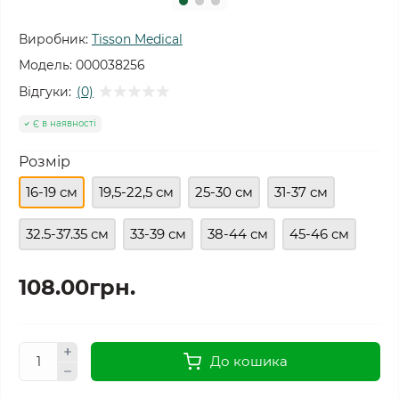
Виробник:
Tisson Medical
Модель:
000038256
Відгуки:
(0)
Є в наявності
Розмір
16-19 см
19,5-22,5 см
25-30 см
31-37 см
32.5-37.35 см
33-39 см
38-44 см
45-46 см
108.00грн.
До кошика