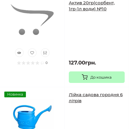
Актив 20гр(сорбент,
1гр-1л води) №10
127.00грн.
0
До кошика
Лійка садова городня 6
Новинка
літрів