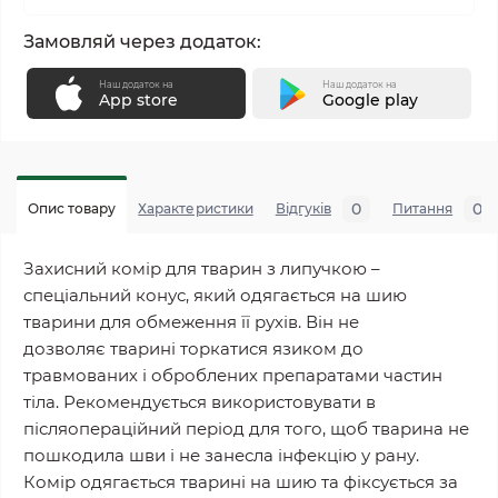
Замовляй через додаток:
Наш додаток на
Наш додаток на
App store
Google play
0
0
Опис товару
Характеристики
Відгуків
Питання
Захисний комір для тварин з липучкою –
спеціальний конус, який одягається на шию
тварини для обмеження її рухів. Він не
дозволяє тварині торкатися язиком до
травмованих і оброблених препаратами частин
тіла. Рекомендується використовувати в
післяопераційний період для того, щоб тварина не
пошкодила шви і не занесла інфекцію у рану.
Комір одягається тварині на шию та фіксується за