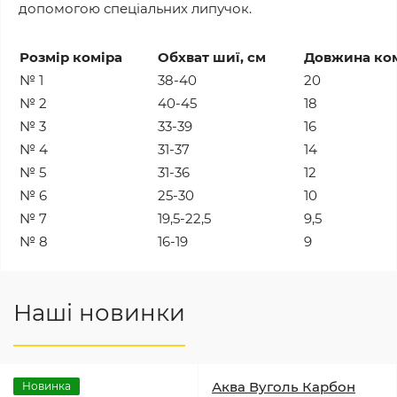
допомогою спеціальних липучок.
Розмір коміра
Обхват шиї, см
Довжина ком
№ 1
38-40
20
№ 2
40-45
18
№ 3
33-39
16
№ 4
31-37
14
№ 5
31-36
12
№ 6
25-30
10
№ 7
19,5-22,5
9,5
№ 8
16-19
9
Наші новинки
Аква Вуголь Карбон
Новинка