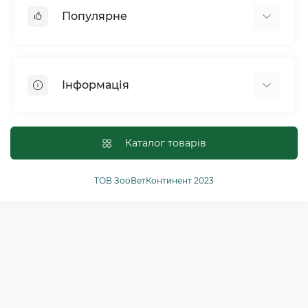
Популярне
Собаки
Коти
Інформація
Птахи
Гризуни
Для оптових покупців
Рептилії
Оплата і доставка
Каталог товарів
Сільськогосподарські тварини та птахи
Політика конфіденційності
Риби
Публічна угода
ТОВ ЗооВетКонтинент 2023
Інші
Повернення або обмін товарів
Ginger Pro Motion
Контакти
Повернення товару
Карта сайту
Виробники