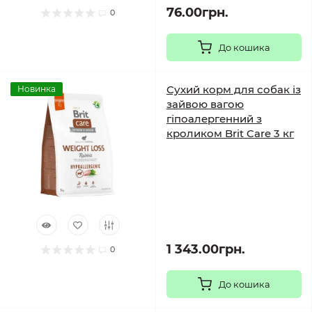
76.00грн.
0
До кошика
Сухий корм для собак із
Новинка
зайвою вагою
гіпоалергенний з
кроликом Brit Care 3 кг
1 343.00грн.
0
До кошика