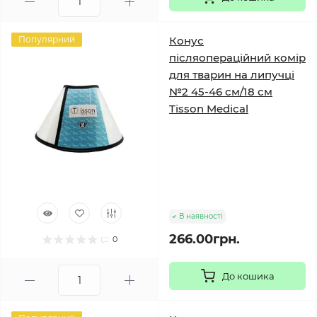
Популярний
Конус
післяопераційний комір
для тварин на липучці
№2 45-46 см/18 см
Tisson Medical
В наявності
266.00грн.
0
До кошика