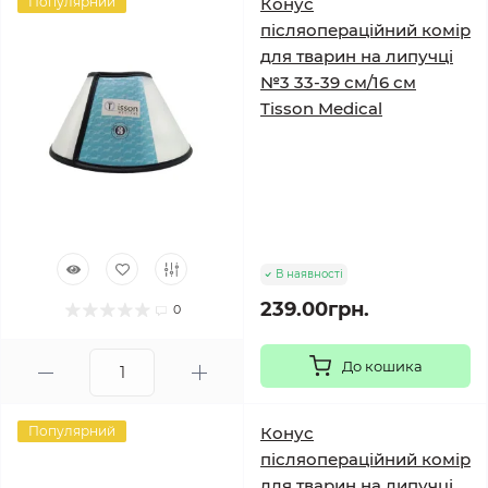
Популярний
Конус
післяопераційний комір
для тварин на липучці
№3 33-39 см/16 см
Tisson Medical
В наявності
239.00грн.
0
До кошика
Популярний
Конус
післяопераційний комір
для тварин на липучці