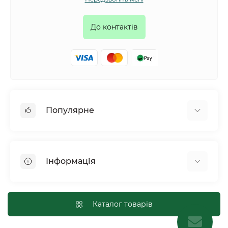
До контактів
Популярне
Собаки
Коти
Інформація
Птахи
Гризуни
Для оптових покупців
Рептилії
Оплата і доставка
Каталог товарів
Сільськогосподарські тварини та птахи
Політика конфіденційності
Риби