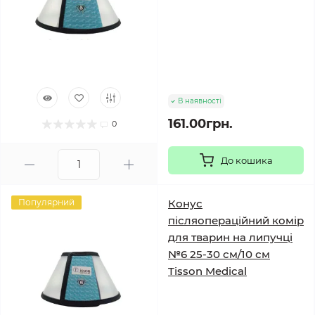
В наявності
161.00грн.
0
До кошика
Популярний
Конус
післяопераційний комір
для тварин на липучці
№6 25-30 см/10 см
Tisson Medical