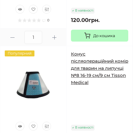
В наявності
120.00грн.
0
До кошика
Популярний
Конус
післяопераційний комір
для тварин на липучці
№8 16-19 см/9 см Tisson
Medical
В наявності