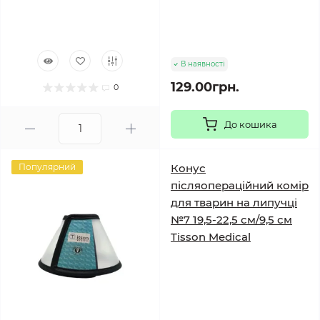
В наявності
129.00грн.
0
До кошика
Популярний
Конус
післяопераційний комір
для тварин на липучці
№7 19,5-22,5 см/9,5 см
Tisson Medical