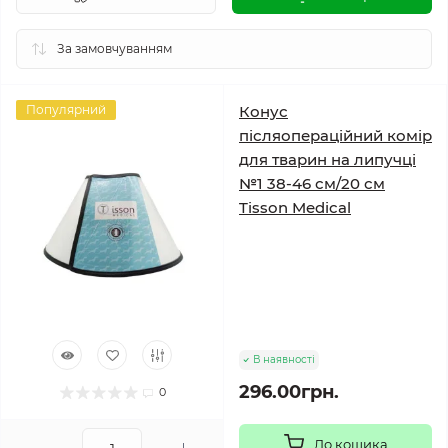
Популярний
Конус
післяопераційний комір
для тварин на липучці
№1 38-46 см/20 см
Tisson Medical
В наявності
296.00грн.
0
До кошика