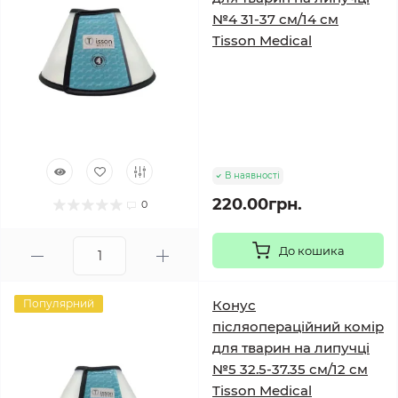
№4 31-37 см/14 см
Tisson Medical
В наявності
220.00грн.
0
До кошика
Популярний
Конус
післяопераційний комір
для тварин на липучці
№5 32.5-37.35 см/12 см
Tisson Medical