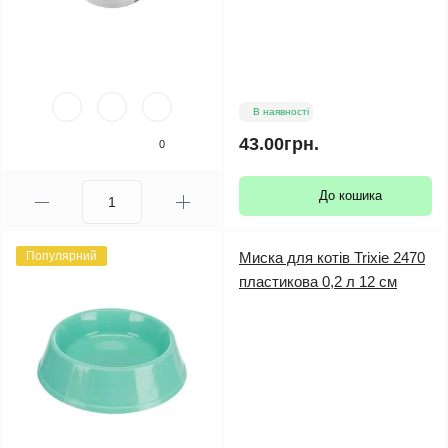
В наявності
43.00грн.
0
До кошика
Популярний
Миска для котів Trixie 2470
пластикова 0,2 л 12 см