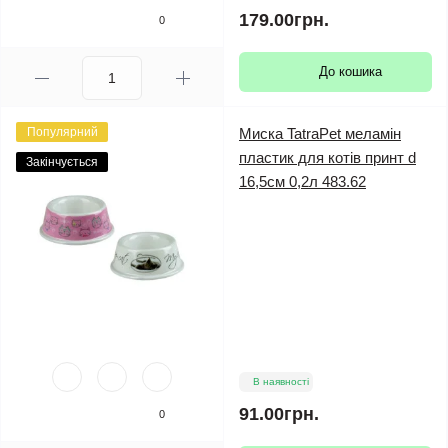
179.00грн.
0
До кошика
Популярний
Миска TatraPet меламін
пластик для котів принт d
Закінчується
16,5см 0,2л 483.62
В наявності
91.00грн.
0