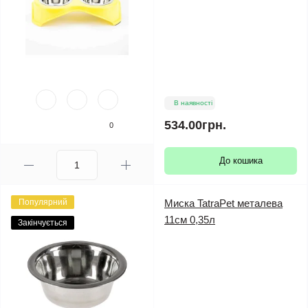
В наявності
534.00грн.
0
До кошика
Популярний
Миска TatraPet металева
11см 0,35л
Закінчується