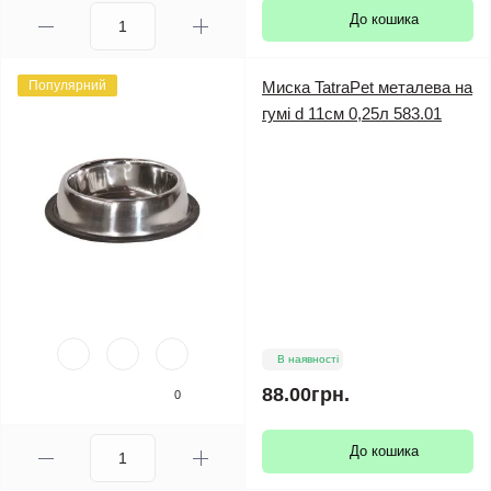
До кошика
Популярний
Миска TatraPet металева на
гумі d 11см 0,25л 583.01
В наявності
88.00грн.
0
До кошика