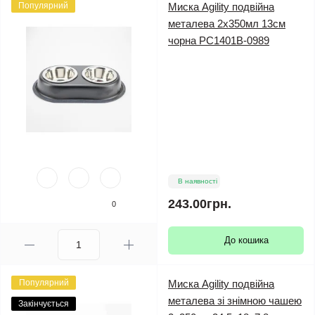
Популярний
Миска Agility подвійна
металева 2х350мл 13см
чорна PС1401В-0989
В наявності
243.00грн.
0
До кошика
Популярний
Миска Agility подвійна
металева зі знімною чашею
Закінчується