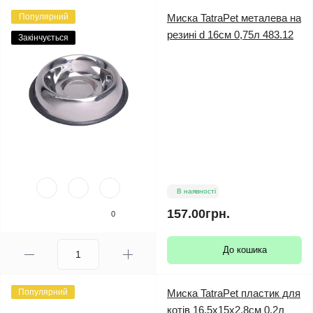
Популярний
Миска TatraPet металева на
резині d 16см 0,75л 483.12
Закінчується
В наявності
157.00грн.
0
До кошика
Популярний
Миска TatraPet пластик для
котів 16,5х15х2,8см 0,2л