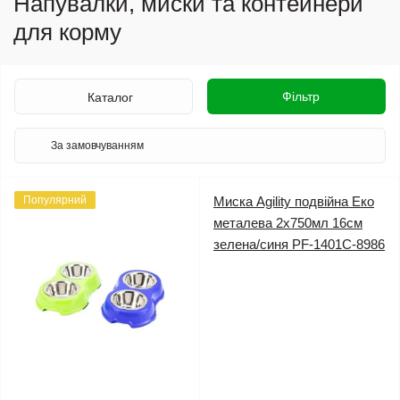
Напувалки, миски та контейнери
для корму
Фільтр
Каталог
Популярний
Миска Agility подвійна Еко
металева 2х750мл 16см
зелена/синя PF-1401С-8986