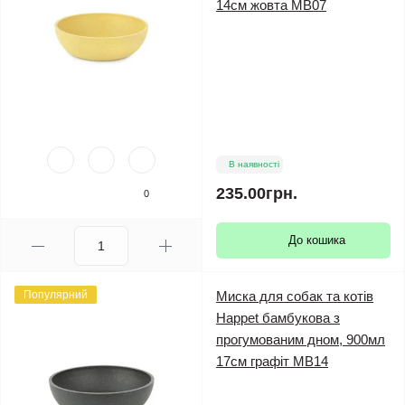
14см жовта MB07
В наявності
235.00грн.
0
До кошика
Популярний
Миска для собак та котів
Happet бамбукова з
прогумованим дном, 900мл
17см графіт MB14