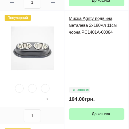
До кошика
Популярний
Миска Agility подвійна
металева 2х180мл 11см
чорна PС1401А-60984
В наявності
194.00грн.
0
До кошика