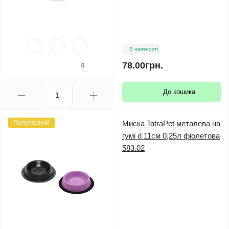
В наявності
78.00грн.
0
До кошика
Популярний
Миска TatraPet металева на
гумі d 11см 0,25л фіолетова
583.02