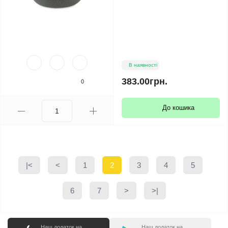
В наявності
383.00грн.
0
До кошика
|<
<
1
2
3
4
5
6
7
>
>|
Наш додаток на
Наш додаток на