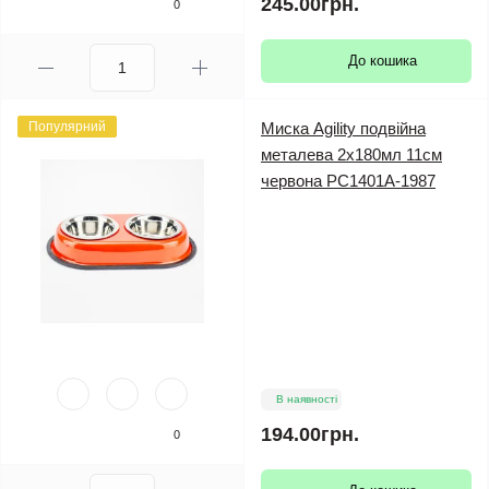
245.00грн.
0
До кошика
Популярний
Миска Agility подвійна
металева 2х180мл 11см
червона PС1401А-1987
В наявності
194.00грн.
0