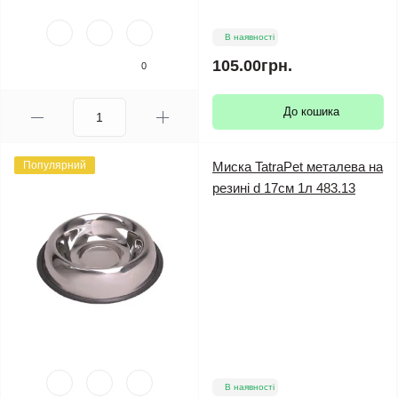
В наявності
105.00грн.
0
До кошика
Популярний
Миска TatraPet металева на
резині d 17см 1л 483.13
В наявності