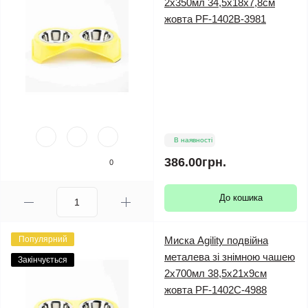
2х350мл 34,5х18х7,8см
жовта PF-1402B-3981
В наявності
386.00грн.
0
До кошика
Популярний
Миска Agility подвійна
металева зі знімною чашею
Закінчується
2х700мл 38,5х21х9см
жовта PF-1402С-4988