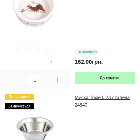
В наявності
162.00грн.
0
До кошика
Популярний
Миска Trixie 0.2л сталева
24840
Закінчується