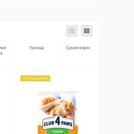
ики
Ласощі
Сухий корм
ка
Популярний