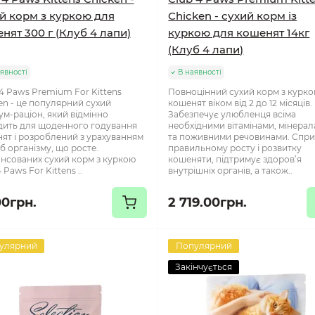
й корм з куркою для
Chicken - сухий корм із
нят 300 г (Клуб 4 лапи)
куркою для кошенят 14кг
(Клуб 4 лапи)
явності
В наявності
 4 Paws Premium For Kittens
Повноцінний сухий корм з курко
en - це популярний сухий
кошенят віком від 2 до 12 місяців.
ум-раціон, який відмінно
Забезпечує улюбленця всіма
дить для щоденного годування
необхідними вітамінами, мінера
ят і розроблений з урахуванням
та поживними речовинами. Спри
б організму, що росте.
правильному росту і розвитку
нсованих сухий корм з куркою
кошеняти, підтримує здоров’я
 Paws For Kittens ..
внутрішніх органів, а також..
00грн.
2 719.00грн.
улярний
Популярний
Закінчується