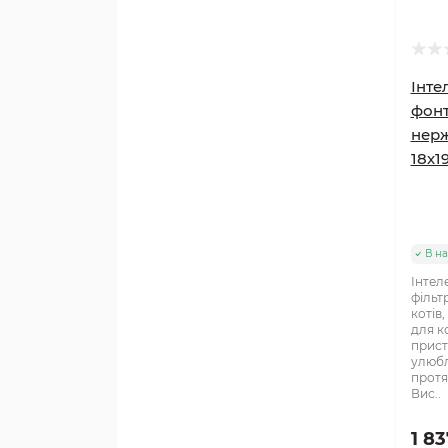
Інте
фонт
нерж
18х1
В на
Інтел
фільт
котів,
для к
прист
улюбл
протя
Вис..
1 83