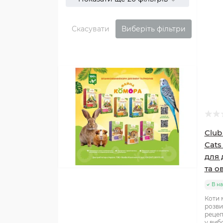
Скасувати
Виберіть фільтри
Club
Cats
для 
та о
В на
Коти 
розви
рецеп
у виб