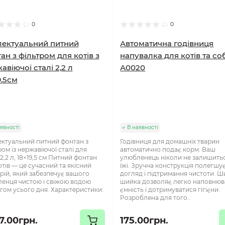
0
0
лектуальний питний
Автоматична годівниця
ан з фільтром для котів з
напувалка для котів та со
авіючої сталі 2,2 л
А0020
9.5см
явності
В наявності
ектуальний питний фонтан з
Годівниця для домашніх тварин
ром із нержавіючої сталі для
автоматично подає корм. Ваш
 2,2 л, 18×19,5 см Питний фонтан
улюбленець ніколи не залишитьс
отів — це сучасний та якісний
їжі. Зручна конструкція полегшу
рій, який забезпечує вашого
догляд і підтримання чистоти. 
енця чистою і свіжою водою
шийка дозволяє легко наповнюв
гом усього дня. Характеристики:
ємність і дотримуватися гігієни.
Розроблена для того..
7.00грн.
175.00грн.