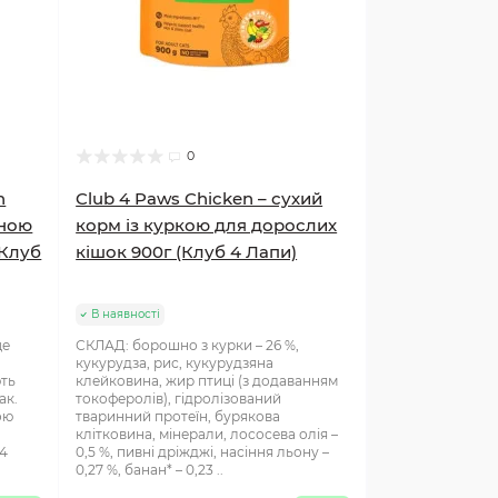
0
h
Club 4 Paws Chicken – сухий
иною
корм із куркою для дорослих
(Клуб
кішок 900г (Клуб 4 Лапи)
В наявності
це
СКЛАД: борошно з курки – 26 %,
кукурудза, рис, кукурудзяна
ють
клейковина, жир птиці (з додаванням
ак.
токоферолів), гідролізований
ою
тваринний протеїн, бурякова
клітковина, мінерали, лососева олія –
 4
0,5 %, пивні дріжджі, насіння льону –
0,27 %, банан* – 0,23 ..