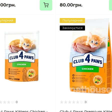
.00грн.
80.00грн.
улярний
Популярний
Закінчується
0
0
 4 Paws Kittens Chicken -
Club 4 Paws Premium Kitt