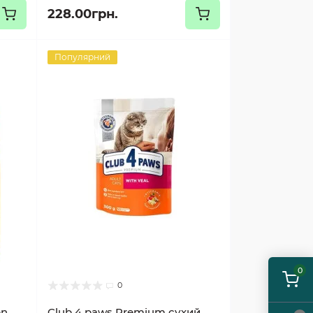
228.00грн.
Популярний
0
0
en
Club 4 paws Premium сухий