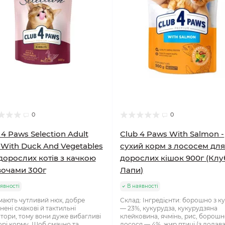
0
0
 4 Paws Selection Adult
Club 4 Paws With Salmon -
 With Duck And Vegetables
сухий корм з лососем дл
дорослих котів з качкою
дорослих кішок 900г (Клу
вочами 300г
Лапи)
явності
В наявності
мають чутливий нюх, добре
Склад: Інгредієнти: борошно з к
нені смакові й тактильні
— 23%, кукурудза, кукурудзяна
тори, тому вони дуже вибагливі
клейковина, ячмінь, рис, борошн
орі корму. Щоб смачно та
лосося — 4%, жир птиці (з додав