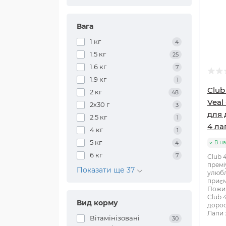
Вага
1 кг
4
1.5 кг
25
1.6 кг
7
1.9 кг
1
Club
2 кг
48
Veal
2х30 г
3
для 
2.5 кг
1
4 ла
4 кг
1
5 кг
4
В на
6 кг
7
Club 4
премі
Показати ще 37
улюбл
приєм
Пожив
Club 
Вид корму
дорос
Лапи 
Вітамінізовані
30