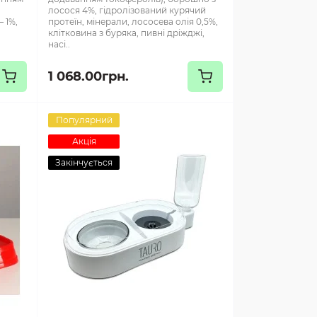
лосося 4%, гідролізований курячий
 1%,
протеїн, мінерали, лососева олія 0,5%,
,
клітковина з буряка, пивні дріжджі,
насі..
1 068.00грн.
Популярний
Акція
Закінчується