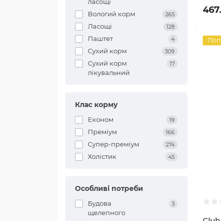
ласощі
467
Вологий корм
265
Ласощі
128
Паштет
4
Поп
Сухий корм
309
Сухий корм
17
лікувальний
Клас корму
Економ
19
Преміум
166
Супер-преміум
274
Холістик
45
Особливі потреби
Будова
3
щелепного
Club