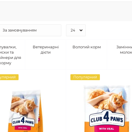
пувалки,
Ветеринарні
Вологий корм
Замінн
иски та
дієти
моло
ейнери для
корму
улярний
Популярний