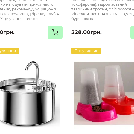
но нагодувати примхливого
токоферолів), гідролізований
енця, рекомендуємо раціон з
тваринний протеїн, олія лосося —
ю та овочами від бренду Клуб 4
мінерали, насіння льону — 0,53%
 Харчування належи..
бурякова клі..
00грн.
228.00грн.
улярний
Популярний