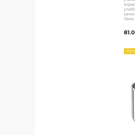
корис
улюбл
качко
Лапи.
81.
Поп