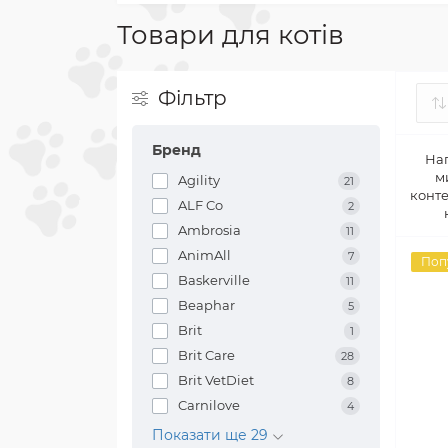
Товари для котів
Фільтр
Бренд
На
м
Agility
21
конт
ALF Co
2
Ambrosia
11
AnimAll
7
Поп
Baskerville
11
Beaphar
5
Brit
1
Brit Care
28
Brit VetDiet
8
Carnilove
4
Показати ще 29