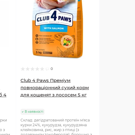
0
Club 4 Paws Преміум
я
повнораціонний сухий корм
б 4
для кошенят з лососем 5 кг
В наявності
урки
Склад: дегідратований протеїн м'яса
курки 24%, кукурудза, кукурудзяна
о з
клейковина, рис, жир з птиці (з
анням
додаванням токоферолів), борошно з