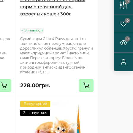
0
корм с телятиной для
взрослых кошек 300г
0
В наявності
ю для
Сухий корм Club 4 Paws для котів з
0
телятиною - це преміум-раціон для
дорослих улюбленців. Хрусткі гранули
лами
мають приємний аромат і насичений
яє
смак.Переваги корму: Біологічно
активні токофероли - потужний
природний антиоксидантОрганічні
вітаміни D3, E, ..
228.00грн.
Популярний
Закінчується