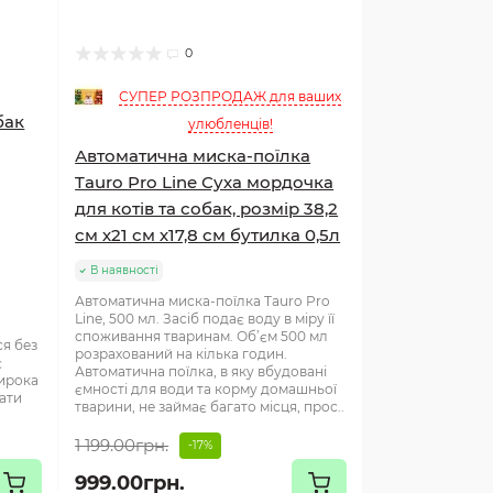
0
СУПЕР РОЗПРОДАЖ для ваших
бак
улюбленців!
Автоматична миска-поїлка
Tauro Pro Line Суха мордочка
для котів та собак, розмір 38,2
см х21 см х17,8 см бутилка 0,5л
В наявності
Автоматична миска-поїлка Tauro Pro
Line, 500 мл. Засіб подає воду в міру її
споживання тваринам. Об’єм 500 мл
я без
розрахований на кілька годин.
є
Автоматична поїлка, в яку вбудовані
Широка
ємності для води та корму домашньої
ати
тварини, не займає багато місця, прос..
1 199.00грн.
-17%
999.00грн.