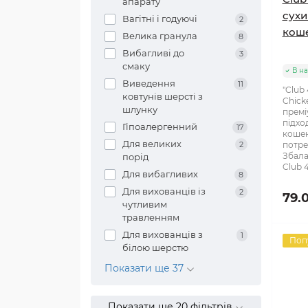
апарату
cухи
Вагітні і годуючі
2
коше
Велика гранула
8
Вибагливі до
3
смаку
В на
Виведення
11
"Club
ковтунів шерсті з
Chick
шлунку
премі
підхо
Гіпоалергенний
17
кошен
Для великих
2
потре
Збала
порід
Club 4
Для вибагливих
8
Для вихованців із
2
79.
чутливим
травленням
Для вихованців з
1
Поп
білою шерстю
Показати ще 37
Показати ще 20 фільтрів