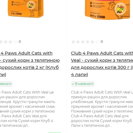
0
0
 4 Paws Adult Cats with
Club 4 Paws Adult Cats wit
 - сухий корм з телятиною
Veal - сухий корм з телят
дорослих котів 2 кг (Клуб
для дорослих котів 300 г 
пи)
4 лапи)
явності
В наявності
 Paws Adult Cats With Veal це
Club 4 Paws Adult Cats With Veal 
ум-раціон для дорослих
преміум-раціон для дорослих
енців. Хрусткі гранули мають
улюбленців. Хрусткі гранули ма
ний аромат і насичений смак.
приємний аромат і насичений см
ний сухий корм з телятиною
Поживний сухий корм з телятин
4 Paws Adult Cats Veal для
Club 4 Paws Adult Cats Veal для
лих котів Сухий корм Клуб 4
дорослих котів Сухий корм Клуб
з телятиною дл..
Лапи з телятиною дл..