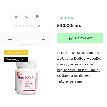
В наявності
530.00грн.
0
До кошика
Популярний
Вітамінно-мінеральна
добавка Dolfos HepaDol
Закінчується
mini для захисту та
відновлення печінки у
собак та котів, 60
таблеток міні