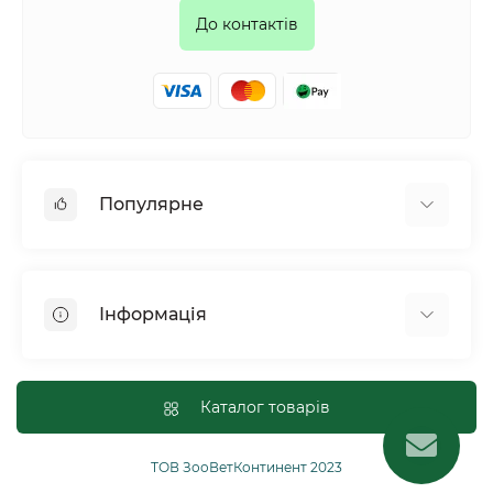
До контактів
Популярне
Собаки
Коти
Інформація
Птахи
Гризуни
Для оптових покупців
Рептилії
Оплата і доставка
Каталог товарів
Сільськогосподарські тварини та птахи
Політика конфіденційності
Риби
Публічна угода
ТОВ ЗооВетКонтинент 2023
Інші