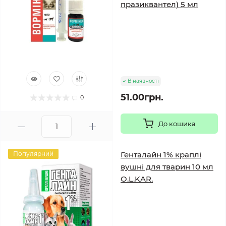
празиквантел) 5 мл
В наявності
51.00грн.
0
До кошика
Популярний
Генталайн 1% краплі
вушні для тварин 10 мл
O.L.KAR.