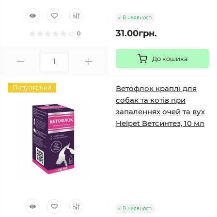
В наявності
31.00грн.
0
До кошика
Популярний
Ветофлок краплі для
собак та котів при
запаленнях очей та вух
Helpet Ветсинтез, 10 мл
В наявності