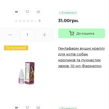
В наявності
31.00грн.
0
До кошика
Популярний
Гентафарм вушні краплі
для котів собак
кроликів та пухнастих
звірів, 10 мл Фарматон
В наявності