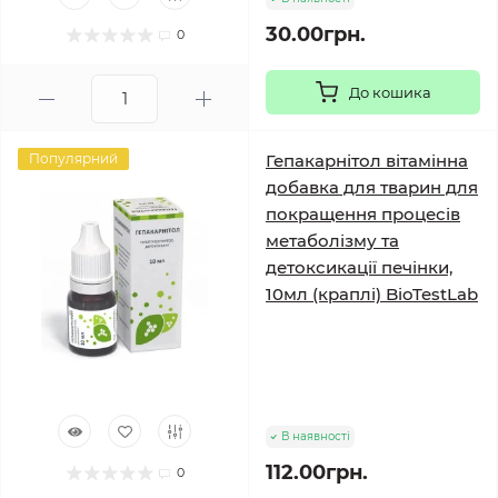
30.00грн.
0
До кошика
Популярний
Гепакарнітол вітамінна
добавка для тварин для
покращення процесів
метаболізму та
детоксикації печінки,
10мл (краплі) BioTestLab
В наявності
112.00грн.
0