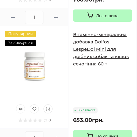
До кошика
Популярний
Вітамінно-мінеральна
добавка Dolfos
Закінчується
LespeDol Mini для
дрібних собак та кішок
сечогінна 60 т
В наявності
653.00грн.
0
До кошика