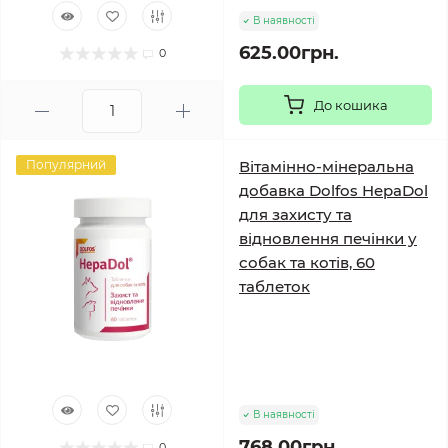
В наявності
625.00грн.
0
До кошика
Популярний
Вітамінно-мінеральна
добавка Dolfos HepaDol
для захисту та
відновлення печінки у
собак та котів, 60
таблеток
В наявності
768.00грн.
0