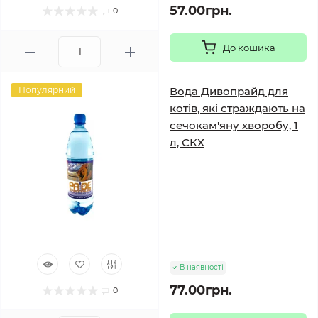
57.00грн.
0
До кошика
Популярний
Вода Дивопрайд для
котів, які страждають на
сечокам'яну хворобу, 1
л, СКХ
В наявності
77.00грн.
0