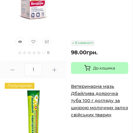
В наявності
98.00грн.
0
До кошика
Популярний
Ветеринарна мазь
Дбайлива доярочка
туба 100 г догляду за
шкірою молочних залоз
свійських тварин