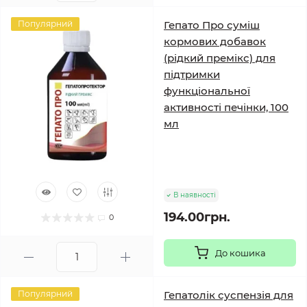
Популярний
Гепато Про суміш
кормових добавок
(рідкий премікс) для
підтримки
функціональної
активності печінки, 100
мл
В наявності
194.00грн.
0
До кошика
Популярний
Гепатолік суспензія для