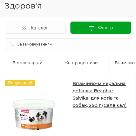
Здоров'я
Фільтр
Каталог
Ветпрепарати
Контрацептиви
Вітаміни 
Популярний
Вітамінно-мінеральна
добавка Beaphar
Salvikal для котів та
собак, 250 г (Салвікал)