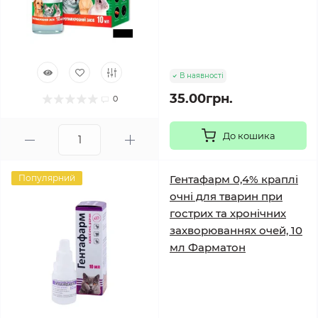
В наявності
35.00грн.
0
До кошика
Популярний
Гентафарм 0,4% краплі
очні для тварин при
гострих та хронічних
захворюваннях очей, 10
мл Фарматон