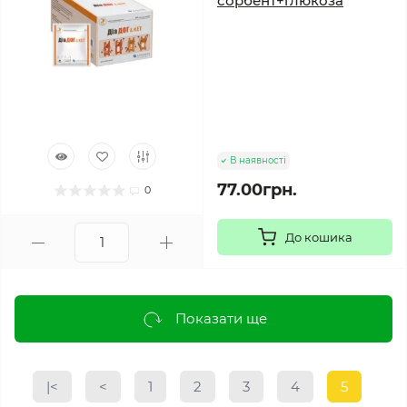
сорбент+глюкоза
В наявності
77.00грн.
0
До кошика
Показати ще
|<
<
1
2
3
4
5