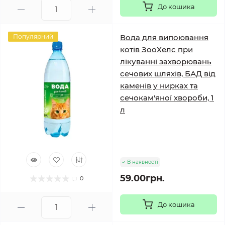
До кошика
Популярний
Вода для випоювання
котів ЗооХелс при
лікуванні захворювань
сечових шляхів, БАД від
каменів у нирках та
сечокам'яної хвороби, 1
л
В наявності
59.00грн.
0
До кошика