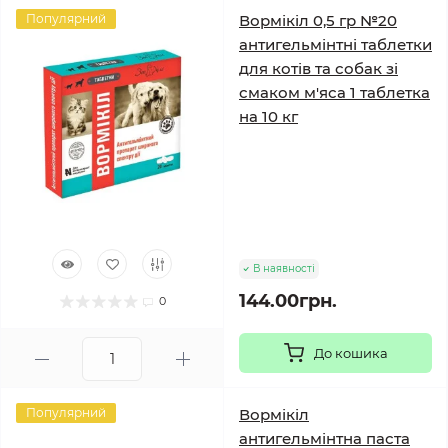
Популярний
Вормікіл 0,5 гр №20
антигельмінтні таблетки
для котів та собак зі
смаком м'яса 1 таблетка
на 10 кг
В наявності
144.00грн.
0
До кошика
Популярний
Вормікіл
антигельмінтна паста