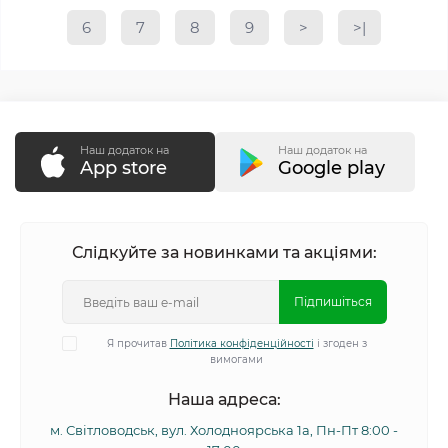
6
7
8
9
>
>|
Наш додаток на
Наш додаток на
App store
Google play
Слідкуйте за новинками та акціями:
Підпишіться
Я прочитав
Політика конфіденційності
і згоден з
вимогами
Наша адреса:
м. Світловодськ, вул. Холодноярська 1а, Пн-Пт 8:00 -