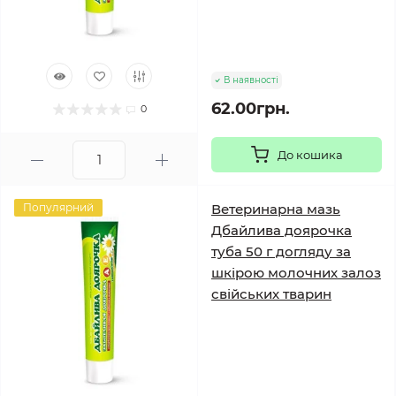
В наявності
62.00грн.
0
До кошика
Популярний
Ветеринарна мазь
Дбайлива доярочка
туба 50 г догляду за
шкірою молочних залоз
свійських тварин