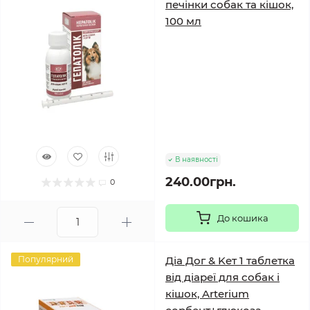
печінки собак та кішок,
100 мл
В наявності
240.00грн.
0
До кошика
Популярний
Діа Дог & Keт 1 таблетка
від діареї для собак і
кішок, Arterium