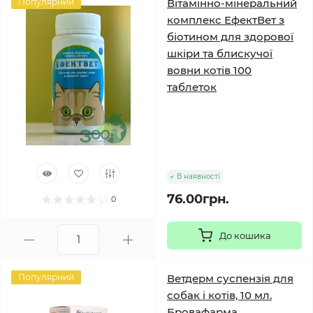
Популярний
Вітамінно-мінеральний
комплекс ЕфектВет з
біотином для здорової
шкіри та блискучої
вовни котів 100
таблеток
В наявності
76.00грн.
0
До кошика
Популярний
Ветдерм суспензія для
собак і котів, 10 мл.
Бровафарма