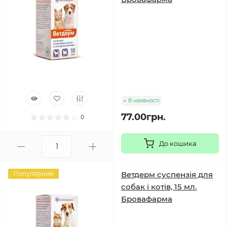
В наявності
77.00грн.
0
До кошика
Популярний
Ветдерм суспензія для
собак і котів, 15 мл.
Бровафарма