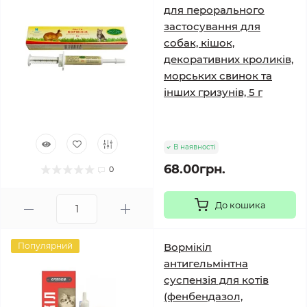
для перорального
застосування для
собак, кішок,
декоративних кроликів,
морських свинок та
інших гризунів, 5 г
В наявності
68.00грн.
0
До кошика
Популярний
Вормікіл
антигельмінтна
суспензія для котів
(фенбендазол,