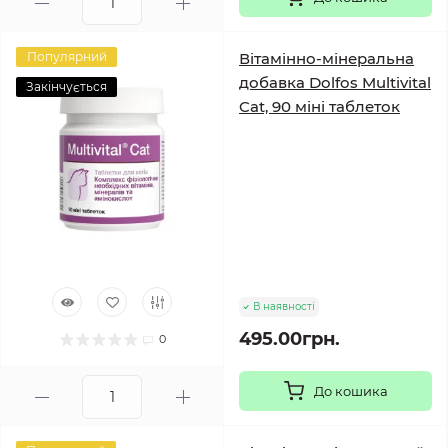
Популярний
Вітамінно-мінеральна
добавка Dolfos Multivital
Закінчується
Cat, 90 міні таблеток
В наявності
495.00грн.
0
До кошика