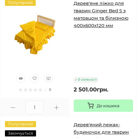
Популярний
Дерев'яне ліжко для
тварин Ginger Bed S з
матрацом та білизною
400х600х120 мм
В наявності
2 501.00грн.
0
До кошика
Популярний
Дерев'яний лежак-
будиночок для тварин
Закінчується