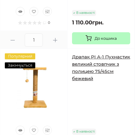
В наявності
1 110.00грн.
0
До кошика
Популярний
Драпак PI А-1 Пухнастик
великий стовпчик з
Закінчується
полицею 75/45см
бежевий
В наявності