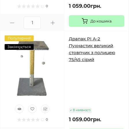
1 059.00грн.
0
До кошика
Популярний
Драпак PI А-2
Пухнастик великий
Закінчується
стовпчик з полицею
75/45 сірий
В наявності
1 059.00грн.
0