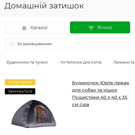
Домашній затишок
Фільтр
Каталог
Будиночки та тунелі
Кігтеточки для котів
Лежаки та
Популярний
Будиночок-Юрта лежак
для собак та кішок
Закінчується
Пушистики 40 х 40 х 35
см сіра