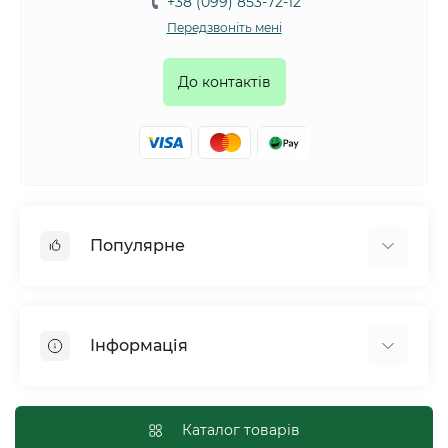
+38 (099) 853-72-12
Передзвоніть мені
До контактів
Популярне
Собаки
Коти
Інформація
Птахи
Гризуни
Для оптових покупців
Рептилії
Оплата і доставка
Каталог товарів
Сільськогосподарські тварини та птахи