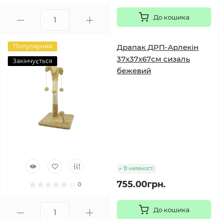
До кошика
Популярний
Драпак ДРП-Арлекін
37х37х67см сизаль
Закінчується
бежевий
В наявності
755.00грн.
0
До кошика