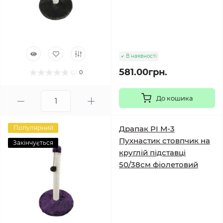
В наявності
581.00грн.
0
До кошика
Популярний
Драпак PI М-3
Пухнастик стовпчик на
Закінчується
круглій підставці
50/38см фіолетовий