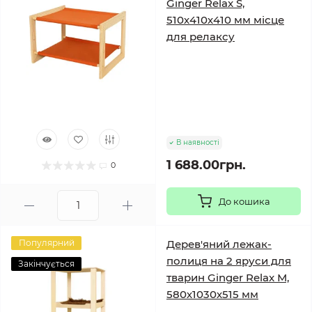
Ginger Relax S,
510х410х410 мм місце
для релаксу
В наявності
1 688.00грн.
0
До кошика
Популярний
Дерев'яний лежак-
полиця на 2 яруси для
Закінчується
тварин Ginger Relax М,
580х1030х515 мм