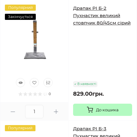
Популярний
Драпак PI Б-2
Пухнастик великий
Закінчується
стовпчик 80/45см сірий
В наявності
829.00грн.
0
До кошика
Популярний
Драпак PI Б-3
Пухнастик великий