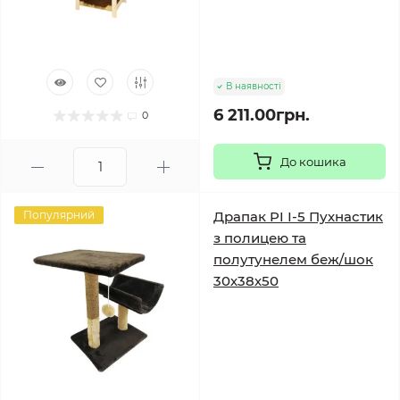
В наявності
6 211.00грн.
0
До кошика
Популярний
Драпак PI І-5 Пухнастик
з полицею та
полутунелем беж/шок
30х38х50