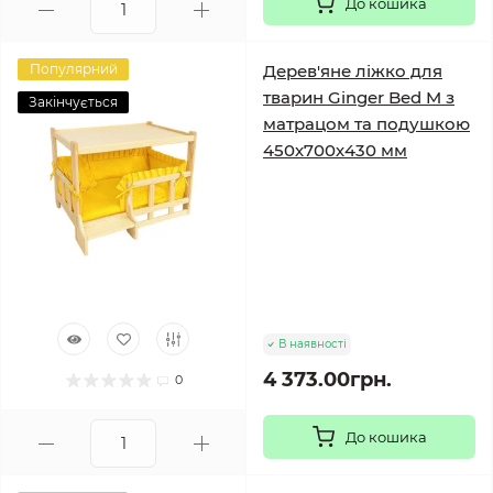
До кошика
Популярний
Дерев'яне ліжко для
тварин Ginger Bed M з
Закінчується
матрацом та подушкою
450х700х430 мм
В наявності
4 373.00грн.
0
До кошика