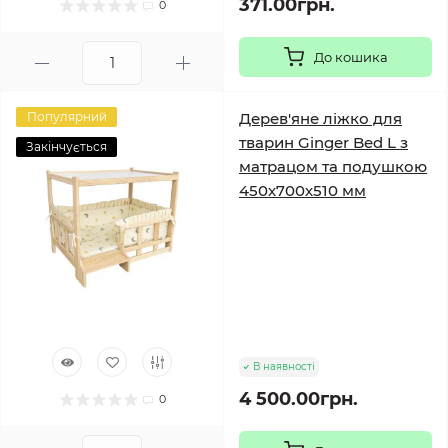
371.00грн.
0
До кошика
Популярний
Дерев'яне ліжко для
тварин Ginger Bed L з
Закінчується
матрацом та подушкою
450х700х510 мм
В наявності
4 500.00грн.
0