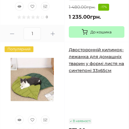
1 480.00грн.
-17%
1 235.00грн.
0
До кошика
Популярний
Двосторонній килимок-
лежанка для домашніх
тварин у формі листя на
синтепоні 33х65см
В наявності