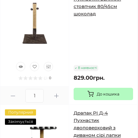
стовпчик 80/45см
шоколад
В наявності
829.00грн.
0
До кошика
Популярний
Драпак PI Д-4
Пухнастик
Закінчується
двоповерховий з
диваном сірі лапки