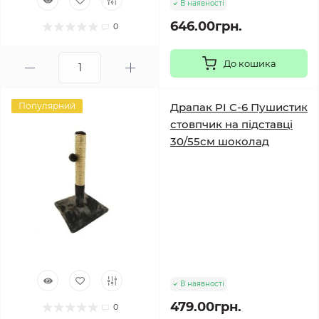
В наявності
646.00грн.
0
До кошика
Популярний
Драпак PI С-6 Пушистик
стовпчик на підставці
30/55см шоколад
В наявності
479.00грн.
0