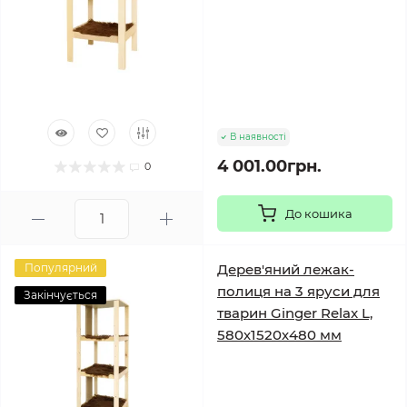
В наявності
4 001.00грн.
0
До кошика
Популярний
Дерев'яний лежак-
полиця на 3 яруси для
Закінчується
тварин Ginger Relax L,
580х1520х480 мм