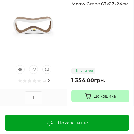
Meow Grace 67х27х24см
В наявності
1 354.00грн.
0
До кошика
Показати ще