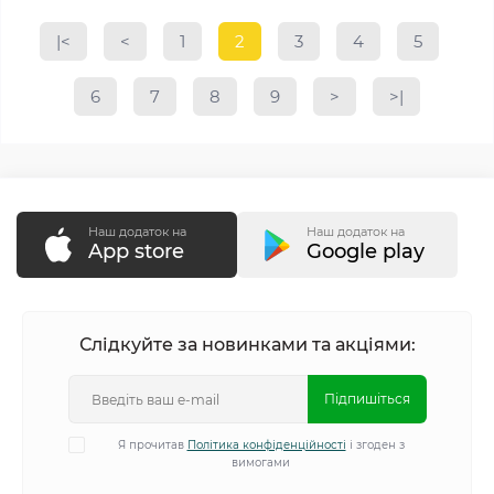
|<
<
1
2
3
4
5
6
7
8
9
>
>|
Наш додаток на
Наш додаток на
App store
Google play
Слідкуйте за новинками та акціями:
Підпишіться
Я прочитав
Політика конфіденційності
і згоден з
вимогами