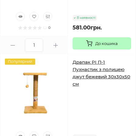
В наявності
581.00грн.
0
До кошика
Популярний
Драпак PI П-1
Пухнастик з полицею
джут бежевий 30х30х50
см