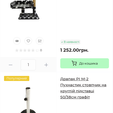
В наявності
1 252.00грн.
0
До кошика
Популярний
Драпак PI М-2
Пухнастик стовпчик на
круглій підставці
50/38см графіт