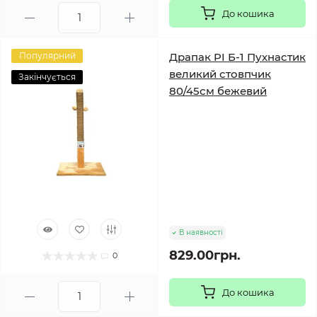
До кошика
Популярний
Драпак PI Б-1 Пухнастик
великий стовпчик
Закінчується
80/45см бежевий
В наявності
829.00грн.
0
До кошика