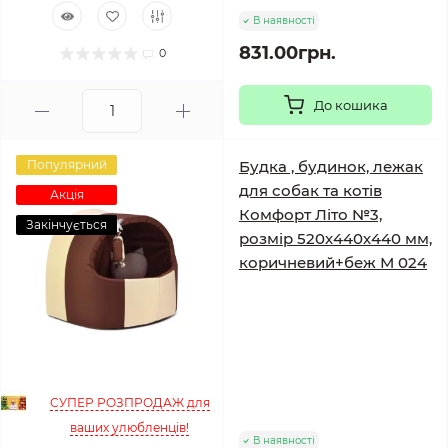
В наявності
831.00грн.
0
До кошика
Популярний
Будка , будинок, лежак
для собак та котів
Акція
Комфорт Літо №3,
Закінчується
розмір 520х440х440 мм,
коричневий+беж М 024
СУПЕР РОЗПРОДАЖ для
ваших улюбленців!
В наявності