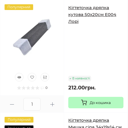
Популярний
Кігтеточка дряпка
кутова 50х20см Е004
Лорі
В наявності
212.00грн.
0
До кошика
Популярний
Кігтеточка дряпка
Мишка сіра 34х19х14 см