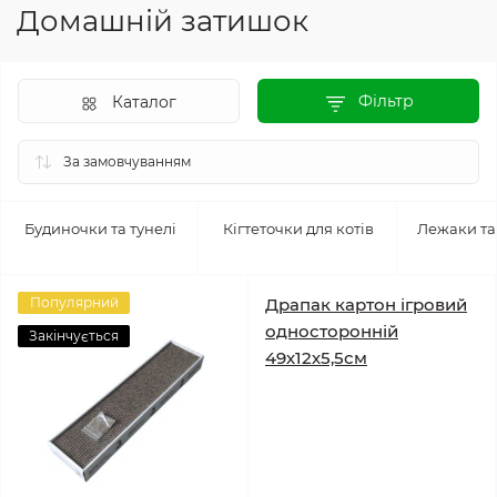
Домашній затишок
Фільтр
Каталог
Будиночки та тунелі
Кігтеточки для котів
Лежаки та
Популярний
Драпак картон ігровий
односторонній
Закінчується
49х12х5,5см