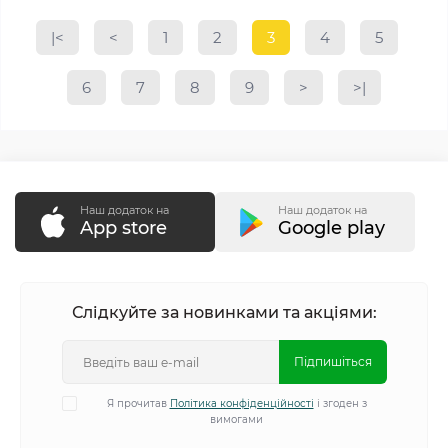
|<
<
1
2
3
4
5
6
7
8
9
>
>|
Наш додаток на
Наш додаток на
App store
Google play
Слідкуйте за новинками та акціями:
Підпишіться
Я прочитав
Політика конфіденційності
і згоден з
вимогами