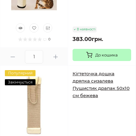
В наявності
383.00грн.
0
До кошика
Популярний
Кігтеточка дошка
дряпка сизалева
Закінчується
Пушистик драпак 50х10
см бежева