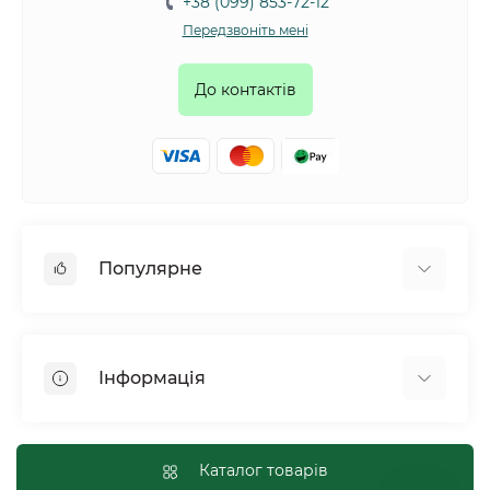
+38 (099) 853-72-12
Передзвоніть мені
До контактів
Популярне
Собаки
Коти
Інформація
Птахи
Гризуни
Для оптових покупців
Рептилії
Оплата і доставка
Каталог товарів
Сільськогосподарські тварини та птахи