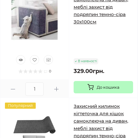
меблі захист від
подряпин темно-сіра
30х100см
В наявності
329.00грн.
0
До кошика
Популярний
Захисний килимок
кігтеточка для кішок
самоклеюча на диван,
меблі захист від
подряпин темно-сіра