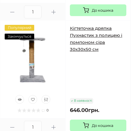
До кошика
Популярний
Кігтеточка дряпка
Пухнастик з полицею і
Закінчується
помпоном сіра
30х30х50 см
В наявності
646.00грн.
0
До кошика