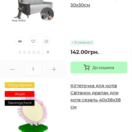
30х30см
В наявності
142.00грн.
0
До кошика
Популярний
Кігтеточка для котів
Світанок драпак для
Акція
кота сезаль 40х38х38
Закінчується
см