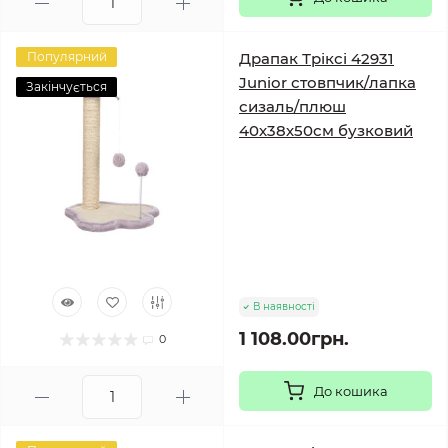
Популярний
Драпак Тріксі 42931
Junior стовпчик/лапка
Закінчується
сизаль/плюш
40х38х50см бузковий
В наявності
1 108.00грн.
0
До кошика