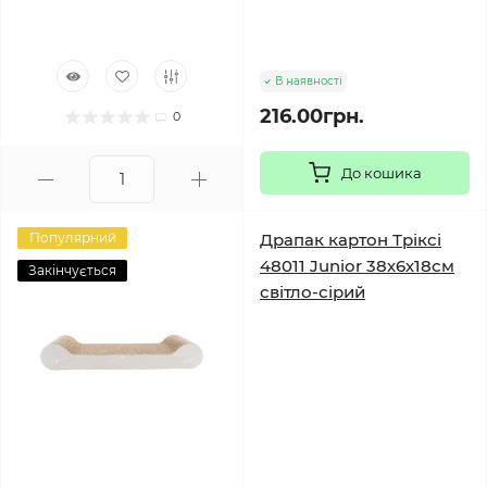
В наявності
216.00грн.
0
До кошика
Популярний
Драпак картон Тріксі
48011 Junior 38х6х18см
Закінчується
світло-сірий