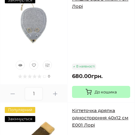
Закінчується
Лорі
В наявності
680.00грн.
0
До кошика
Популярний
Кігтеточка дряпка
одностороння 40х12 см
Закінчується
Е001 Лорі