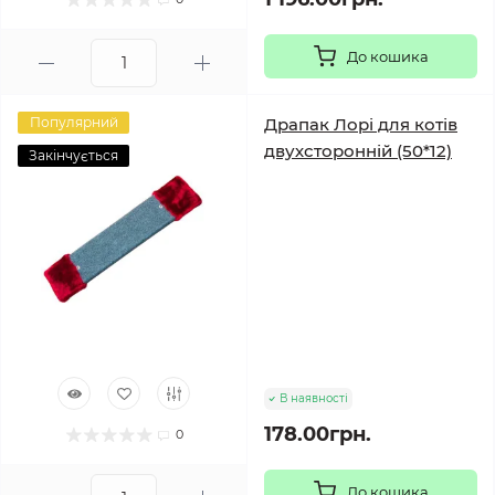
До кошика
Популярний
Драпак Лорі для котів
двухсторонній (50*12)
Закінчується
В наявності
178.00грн.
0
До кошика