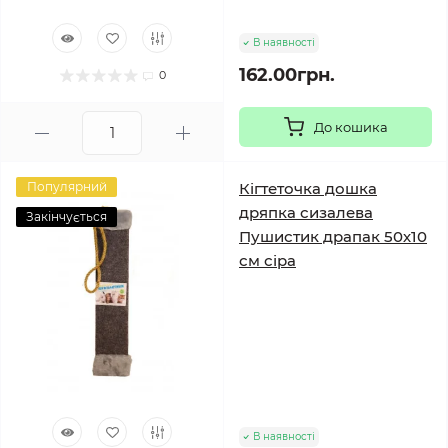
В наявності
162.00грн.
0
До кошика
Популярний
Кігтеточка дошка
дряпка сизалева
Закінчується
Пушистик драпак 50х10
см сіра
В наявності