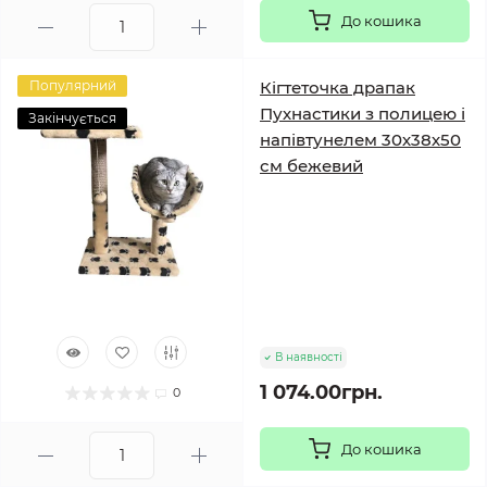
До кошика
Популярний
Кігтеточка драпак
Пухнастики з полицею і
Закінчується
напівтунелем 30х38х50
см бежевий
В наявності
1 074.00грн.
0
До кошика