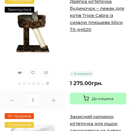
Популярний
Дряпка кігтеточка
будиночок – лежак для
Закінчується
котів Trixie Cabra із
сизалю плюшева 50см
TX-44520
В наявності
1 275.00грн.
0
До кошика
Хіт продажів
Захисний килимок
кігтеточка для кішок
Популярний
самоклеюча на диван,