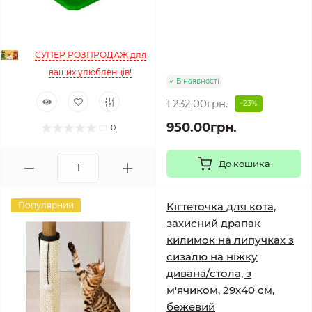
СУПЕР РОЗПРОДАЖ для
ваших улюбленців!
В наявності
1 232.00грн.
-23%
950.00грн.
0
До кошика
Популярний
Кігтеточка для кота,
захисний драпак
килимок на липучках з
сизалю на ніжку
дивана/стола, з
м'ячиком, 29х40 см,
бежевий