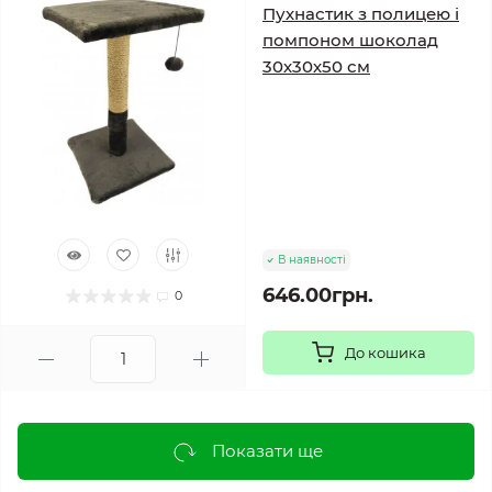
Пухнастик з полицею і
помпоном шоколад
30х30х50 см
В наявності
646.00грн.
0
До кошика
Показати ще