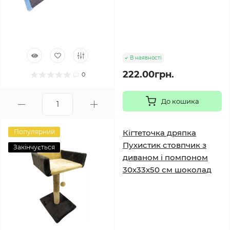
В наявності
222.00грн.
0
До кошика
Популярний
Кігтеточка дряпка
Пухистик стовпчик з
Закінчується
диваном і помпоном
30х33х50 см шоколад