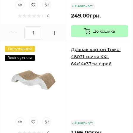
В наявності
249.00грн.
0
До кошика
Популярний
Драпак картон Тріксі
48031 хвиля XXL
Закінчується
64х14х37см сірий
В наявності
1 196.00грн.
0