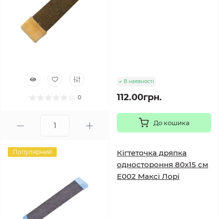
В наявності
112.00грн.
0
До кошика
Популярний
Кігтеточка дряпка
одностороння 80х15 см
Е002 Максі Лорі